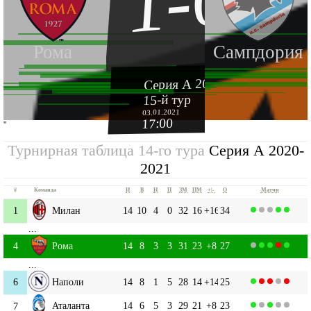
1-0
Рома
Сампдория
Серия А 2020-2021
15-й тур
03.01.2021
17:00
''
Турнирная таблица 14-го тура
Серия А 2020-
2021
#
Команда
И
В
Н
П
ЗМ
ПМ
+|-
О
Матчи
1
Милан
14
10
4
0
32
16
+16
34
...
4
Рома
14
8
3
3
31
23
+8
27
...
6
Наполи
14
8
1
5
28
14
+14
25
Аталанта
14
6
5
3
29
21
+8
23
7