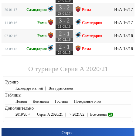
24.01.18
3 - 2
ИтА 16/17
Сампдория
Рома
29.01.17
29.01.17
3 - 2
ИтА 16/17
Рома
Сампдория
11.09.16
11.09.16
2 - 1
ИтА 15/16
Рома
Сампдория
07.02.16
07.02.16
2 - 1
ИтА 15/16
Сампдория
Рома
23.09.15
23.09.15
О турнире
Серия А 2020/21
Турнир
|
Календарь матчей
Все туры сезона
Таблицы
|
|
|
Полная
Домашняя
Гостевая
Потерянные очки
Дополнительно
|
|
|
2019/20 <
Серия А 2020/21
> 2021/22
Все сезоны
29
Опрос: