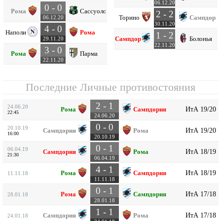
06.12.20
0 - 0
Рома
Сассуоло
2 - 2
Торино
Сампдори
06.12.20
30.11.20
4 - 0
Наполи
Рома
1 - 2
Сампдория
Болонья
29.11.20
22.11.20
3 - 0
Рома
Парма
22.11.20
Последние Личные противостояния
2 - 1
24.06.20
ИтА 19/20
Рома
Сампдория
22:45
24.06.20
0 - 0
20.10.19
ИтА 19/20
Сампдория
Рома
16:00
20.10.19
0 - 1
06.04.19
ИтА 18/19
Сампдория
Рома
21:30
06.04.19
4 - 1
ИтА 18/19
Рома
Сампдория
11.11.18
11.11.18
0 - 1
ИтА 17/18
Рома
Сампдория
28.01.18
28.01.18
1 - 1
ИтА 17/18
Сампдория
Рома
24.01.18