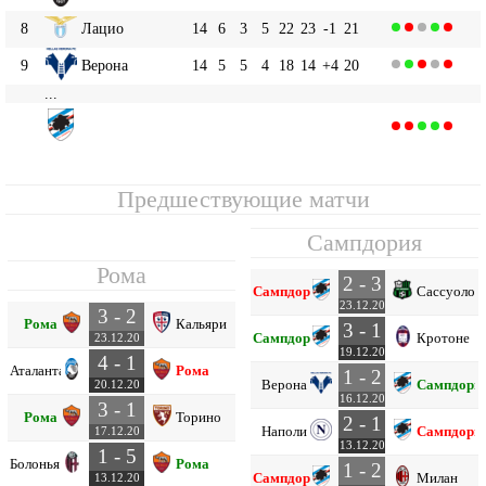
8
Лацио
14
6
3
5
22
23
-1
21
9
Верона
14
5
5
4
18
14
+4
20
...
Сампдория
11
14
5
2
7
23
24
-1
17
Предшествующие матчи
Сампдория
Рома
2 - 3
Сампдория
Сассуоло
23.12.20
3 - 2
Рома
Кальяри
3 - 1
Сампдория
Кротоне
23.12.20
19.12.20
4 - 1
Аталанта
Рома
1 - 2
Верона
Сампдори
20.12.20
16.12.20
3 - 1
Рома
Торино
2 - 1
Наполи
Сампдори
17.12.20
13.12.20
1 - 5
Болонья
Рома
1 - 2
Сампдория
Милан
13.12.20