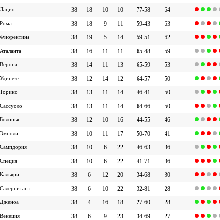
Лацио
38
18
10
10
77-58
64
Рома
38
18
9
11
59-43
63
Фиорентина
38
19
5
14
59-51
62
Аталанта
38
16
11
11
65-48
59
Верона
38
14
11
13
65-59
53
Удинезе
38
12
14
12
64-57
50
Торино
38
13
11
14
46-41
50
Сассуоло
38
13
11
14
64-66
50
Болонья
38
12
10
16
44-55
46
Эмполи
38
10
11
17
50-70
41
Сампдория
38
10
6
22
46-63
36
Специя
38
10
6
22
41-71
36
Кальяри
38
6
12
20
34-68
30
Салернитана
38
6
10
22
32-81
28
Дженоа
38
4
16
18
27-60
28
Венеция
38
6
9
23
34-69
27