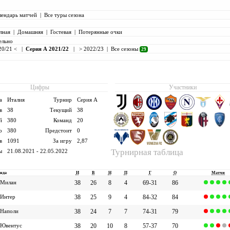
лендарь матчей
|
Все туры сезона
лная
|
Домашняя
|
Гостевая
|
Потерянные очки
ельно
20/21 <
|
Серия А 2021/22
|
> 2022/23
|
Все сезоны
29
Цифры
Участники
а
Италия
Турнир
Серия А
в
38
Текущий
38
й
380
Команд
20
о
380
Предстоит
0
в
1091
За игру
2,87
Турнирная таблица
ы
21.08.2021 - 22.05.2022
нда
И
В
Н
П
Г
О
Матчи
Милан
38
26
8
4
69-31
86
Интер
38
25
9
4
84-32
84
Наполи
38
24
7
7
74-31
79
Ювентус
38
20
10
8
57-37
70