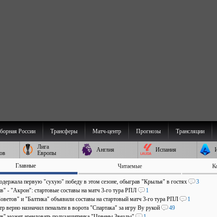
борная России
Трансферы
Матч-центр
Прогнозы
Трансляции
Лига
Англия
Испания
ов
Европы
Главные
Читаемые
К
 одержала первую "сухую" победу в этом сезоне, обыграв "Крылья" в гостях
3
в" - "Акрон": стартовые составы на матч 3-го тура РПЛ
1
оветов" и "Балтика" объявили составы на стартовый матч 3-го тура РПЛ
1
р верно назначил пенальти в ворота "Спартака" за игру Ву рукой
49
в" может арендовать полузащитника "Црвены Звезды"
1