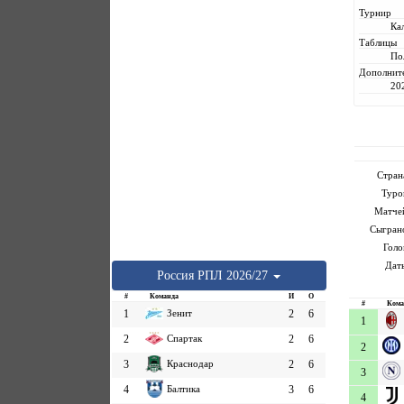
Турнир
Ка
Таблицы
По
Дополнит
20
Стран
Туро
Матче
Сыгран
Голо
Дат
Россия
РПЛ
2026/27
#
Команда
И
О
#
Кома
1
Зенит
2
6
1
2
Спартак
2
6
2
3
Краснодар
2
6
3
4
Балтика
3
6
4