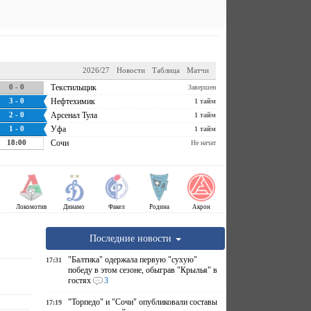
2026/27
Новости
Таблица
Матчи
0 - 0
Текстильщик
Завершен
3 - 0
Нефтехимик
1 тайм
2 - 0
Арсенал Тула
1 тайм
1 - 0
Уфа
1 тайм
18:00
Сочи
Не начат
Локомотив
Динамо
Факел
Родина
Акрон
Последние новости
"Балтика" одержала первую "сухую"
17:31
победу в этом сезоне, обыграв "Крылья" в
гостях
3
"Торпедо" и "Сочи" опубликовали составы
17:19