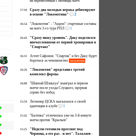
на перенесенный с пятницы матч
Сразу два молодых игрока дебютируют
17:10
в основе "Локомотива"
2
"Локомотив" - "Акрон": стартовые составы
16:54
на матч 3-го тура РПЛ
1
"Сразу вижу уровень". Даку поделился
16:43
впечатлениями от первой тренировки в
"Спартаке"
Агент Сафонов: "Спартак" и без Даку будет
16:31
бороться за чемпионство
эксклюзив
"Локомотив" представил третий
16:26
комплект формы
"Шанхай Шэньхуа" выиграл в первом
16:08
матче после ухода Слуцкого, прервав
серию без побед
Легионер ЦСКА высказался о своей
15:59
адаптации в клубе
1
"Балтика" отличилась уже на 3-й минуте
15:42
матча против "Крыльев"
"Неделю готовили прессинг под
15:25
Чернова, а его раз - и нет". Талалаев -