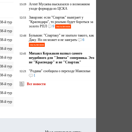
Агент Мусаева высказался о возможном
13:19
уходе форварда из ЦСКА
Заварзин: если "Спартак" выиграет у
12:51
"Краснодара", то реально будет бороться за
38-й тур
золото РПЛ
9
эксклюзив
38-й тур
Булыкин: "Спартаку" не хватало такого, как
12:44
38-й тур
Даку. Но он может и не заиграть
6
эксклюзив
38-й тур
Михаил Кержаков назвал самого
12:41
38-й тур
неудобного для "Зенита" соперника. Это
не "Краснодар" и не "Спартак"
38-й тур
"Родина" сообщила о переходе Мансильи
12:21
38-й тур
1
38-й тур
Все новости
38-й тур
38-й тур
Мы в социальных сетях: