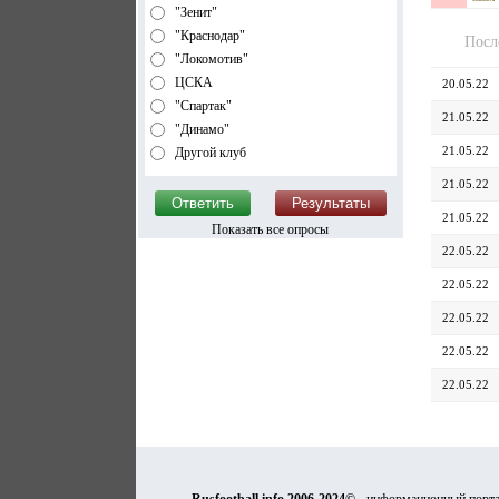
"Зенит"
"Краснодар"
Посл
"Локомотив"
ЦСКА
20.05.22
"Спартак"
21.05.22
"Динамо"
21.05.22
Другой клуб
21.05.22
21.05.22
Показать все опросы
22.05.22
22.05.22
22.05.22
22.05.22
22.05.22
Rusfootball.info 2006-2024©
- информационный порта