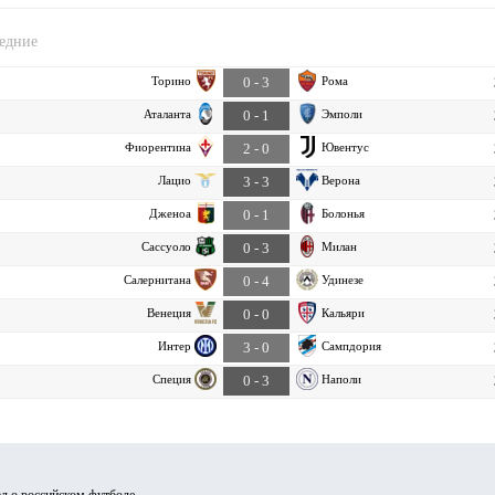
едние
Торино
Рома
0 - 3
Аталанта
Эмполи
0 - 1
Фиорентина
Ювентус
2 - 0
Лацио
Верона
3 - 3
Дженоа
Болонья
0 - 1
Сассуоло
Милан
0 - 3
Салернитана
Удинезе
0 - 4
Венеция
Кальяри
0 - 0
Интер
Сампдория
3 - 0
Специя
Наполи
0 - 3
л о российском футболе.