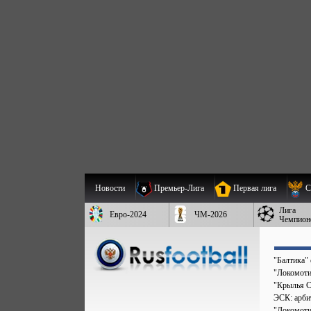
Новости
Премьер-Лига
Первая лига
С
Лига
Евро-2024
ЧМ-2026
Чемпион
"Балтика"
"Локомоти
"Крылья С
ЭСК: арбит
"Локомоти