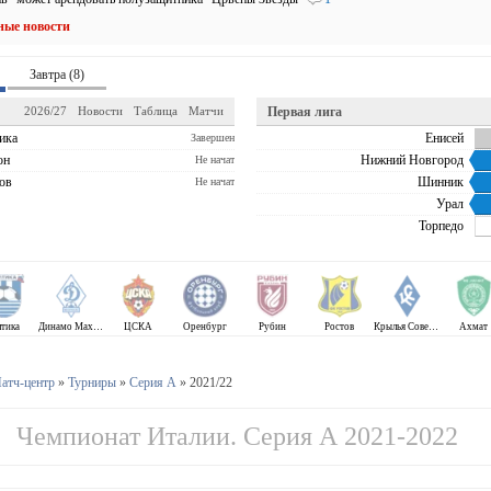
ные новости
Завтра (8)
2026/27
Новости
Таблица
Матчи
Первая лига
ика
Енисей
Завершен
он
Нижний Новгород
Не начат
ов
Шинник
Не начат
Урал
Торпедо
лтика
Динамо Махачкала
ЦСКА
Оренбург
Рубин
Ростов
Крылья Советов
Ахмат
атч-центр
»
Турниры
»
Серия А
» 2021/22
Чемпионат Италии. Серия А 2021-2022