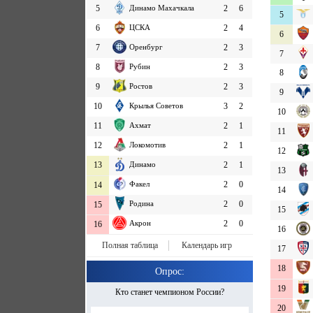
5
Динамо Махачкала
2
6
5
6
ЦСКА
2
4
6
7
Оренбург
2
3
7
8
Рубин
2
3
8
9
Ростов
2
3
9
10
Крылья Советов
3
2
10
11
Ахмат
2
1
11
12
Локомотив
2
1
12
13
Динамо
2
1
13
Факел
2
0
14
14
Родина
2
0
15
15
Акрон
2
0
16
16
Полная таблица
Календарь игр
17
18
Опрос:
19
Кто станет чемпионом России?
20