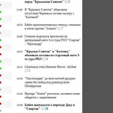
перед "Крыльями Советов"
1
В "Крыльях Советов" объяснили
15:09
отсутствие Чернова в составе на игру с
"Балтикой"
Бабич прокомментировал эпизод с пенальти
14:59
в матче против "Ахмата"
7
Семшов поделился прогнозом на
14:40
центральный матч 3-го тура РПЛ "Спартак"
- "Краснодар"
"Крылья Советов" и "Балтика"
14:23
объявили составы на стартовый матч 3-
го тура РПЛ
1
Скончался отец Лионеля Месси - Infobae
14:13
3
"Текстильщик" до пяти матчей продлил
13:58
серию без побед под руководством
Пятибратова
Вратарь "Зенита" рассказал, на каком языке
13:44
общается с защитниками
Бабич высказался о переходе Даку в
13:30
"Спартак"
18