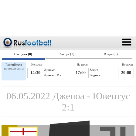
Сегодня (8)
Завтра (1)
Вчера (8)
Российская
Не начат
Не начат
Не начат
премьер-лига
Динамо
Зенит
14:30
17:00
20:00
Динамо Мх
Родина
06.05.2022 Дженоа - Ювентус
2:1