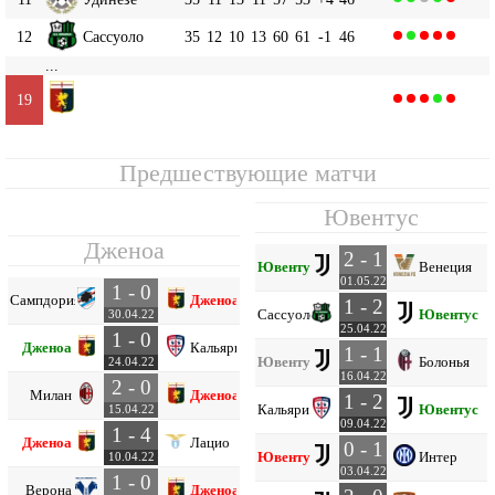
12
Сассуоло
35
12
10
13
60
61
-1
46
...
Дженоа
19
35
3
16
16
25
55
-30
25
Предшествующие матчи
Ювентус
Дженоа
2 - 1
Ювентус
Венеция
01.05.22
1 - 0
Сампдория
Дженоа
1 - 2
Сассуоло
Ювентус
30.04.22
25.04.22
1 - 0
Дженоа
Кальяри
1 - 1
Ювентус
Болонья
24.04.22
16.04.22
2 - 0
Милан
Дженоа
1 - 2
Кальяри
Ювентус
15.04.22
09.04.22
1 - 4
Дженоа
Лацио
0 - 1
Ювентус
Интер
10.04.22
03.04.22
1 - 0
Верона
Дженоа