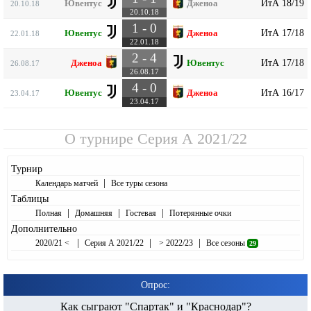
ИтА 18/19
Ювентус
Дженоа
20.10.18
20.10.18
1 - 0
ИтА 17/18
Ювентус
Дженоа
22.01.18
22.01.18
2 - 4
ИтА 17/18
Дженоа
Ювентус
26.08.17
26.08.17
4 - 0
ИтА 16/17
Ювентус
Дженоа
23.04.17
23.04.17
О турнире
Серия А 2021/22
Турнир
|
Календарь матчей
Все туры сезона
Таблицы
|
|
|
Полная
Домашняя
Гостевая
Потерянные очки
Дополнительно
|
|
|
2020/21 <
Серия А 2021/22
> 2022/23
Все сезоны
29
Опрос:
Как сыграют "Спартак" и "Краснодар"?