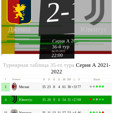
2-1
Дженоа
Ювентус
Серия А 2021-2022
36-й тур
06.05.2022
22:00
''
Турнирная таблица 35-го тура
Серия А 2021-
2022
#
Команда
И
В
Н
П
ЗМ
ПМ
+|-
О
Матчи
1
Милан
35
23
8
4
61
30
+31
77
...
4
Ювентус
35
20
9
6
54
31
+23
69
...
11
Удинезе
35
11
13
11
57
53
+4
46