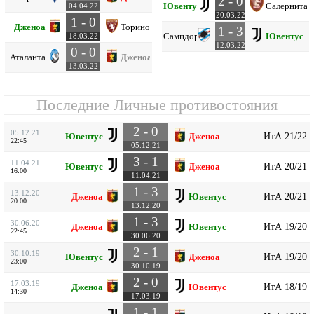
2 - 0
Ювентус
Салернитан
04.04.22
20.03.22
1 - 0
Дженоа
Торино
1 - 3
Сампдория
Ювентус
18.03.22
12.03.22
0 - 0
Аталанта
Дженоа
13.03.22
Последние Личные противостояния
2 - 0
05.12.21
ИтА 21/22
Ювентус
Дженоа
22:45
05.12.21
3 - 1
11.04.21
ИтА 20/21
Ювентус
Дженоа
16:00
11.04.21
1 - 3
13.12.20
ИтА 20/21
Дженоа
Ювентус
20:00
13.12.20
1 - 3
30.06.20
ИтА 19/20
Дженоа
Ювентус
22:45
30.06.20
2 - 1
30.10.19
ИтА 19/20
Ювентус
Дженоа
23:00
30.10.19
2 - 0
17.03.19
ИтА 18/19
Дженоа
Ювентус
14:30
17.03.19
1 - 1