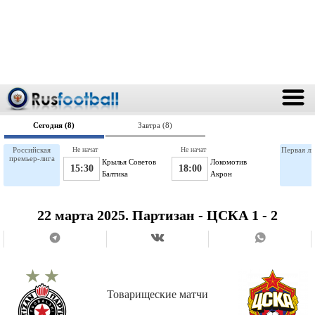
Сегодня (8)
Завтра (8)
Российская
Не начат
Не начат
Первая ли
премьер-лига
Крылья Советов
Локомотив
15:30
18:00
Балтика
Акрон
22 марта 2025. Партизан - ЦСКА 1 - 2
Товарищеские матчи