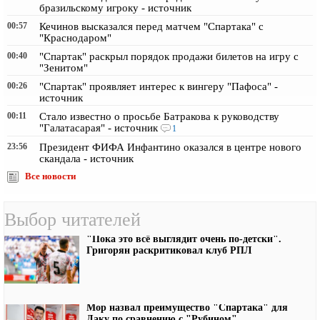
бразильскому игроку - источник
00:57
Кечинов высказался перед матчем "Спартака" с
"Краснодаром"
00:40
"Спартак" раскрыл порядок продажи билетов на игру с
"Зенитом"
00:26
"Спартак" проявляет интерес к вингеру "Пафоса" -
источник
00:11
Стало известно о просьбе Батракова к руководству
"Галатасарая" - источник
1
23:56
Президент ФИФА Инфантино оказался в центре нового
скандала - источник
Все новости
Выбор читателей
"Пока это всё выглядит очень по-детски".
Григорян раскритиковал клуб РПЛ
Мор назвал преимущество "Спартака" для
Даку по сравнению с "Рубином"