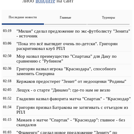
либо
войдите
на сайт
Последние новости
Главные
Турниры
03:19
"Милан" сделал предложение по экс-футболисту "Зенита"
- источник
03:06
"Пока это всё выглядит очень по-детски". Григорян
раскритиковал клуб РПЛ
02:50
Мор назвал преимущество "Спартака" для Даку по
сравнению с "Рубином"
02:36
Григорян назвал игрока "Краснодара", способного
заменить Сперцяна
02:18
Кержаков предостерег "Зенит" от недооценки "Родины"
02:05
Лещук - о старте "Динамо": где-то нам не везло
01:52
Гладилин назвал фаворита матча "Спартак" - "Краснодар"
01:34
Григорян призвал Батракова не затягивать с отъездом из
РПЛ
01:15
Мамаев о матче "Спартак" - "Краснодар": главное - без
скандалов
01:03
"Фламенго" сделал новое предложение "Зениту" по