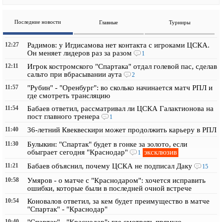
Последние новости
Главные
Турниры
12:27
Радимов: у Игдисамова нет контакта с игроками ЦСКА.
Он меняет лидеров раз за разом
1
12:11
Игрок костромского "Спартака" отдал голевой пас, сделав
сальто при вбрасывании аута
2
11:57
"Рубин" - "Оренбург": во сколько начинается матч РПЛ и
где смотреть трансляцию
11:54
Бабаев ответил, рассматривал ли ЦСКА Галактионова на
пост главного тренера
1
11:40
36-летний Квеквескири может продолжить карьеру в РПЛ
11:30
Булыкин: "Спартак" будет в гонке за золото, если
эксклюзив
обыграет сегодня "Краснодар"
1
11:21
Бабаев объяснил, почему ЦСКА не подписал Даку
15
10:58
Умяров - о матче с "Краснодаром": хочется исправить
ошибки, которые были в последней очной встрече
10:54
Коновалов ответил, за кем будет преимущество в матче
"Спартак" - "Краснодар"
10:40
"Спартак" - "Краснодар": где смотреть прямую