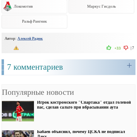
Локомотив
Маркус Гисдоль
Ральф Рангник
Автор:
Алексей Радюк
|
7
+33
+
7 комментариев
Популярные новости
Игрок костромского "Спартака" отдал голевой
пас, сделав сальто при вбрасывании аута
Бабаев объяснил, почему ЦСКА не подписал
Даку