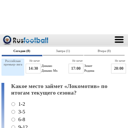
Сегодня (8)
Завтра (1)
Вчера (8)
Российская
Не начат
Не начат
Не начат
премьер-лига
Динамо
Зенит
14:30
17:00
20:00
Динамо Мх
Родина
Какое место займет «Локомотив» по
итогам текущего сезона?
1-2
3-5
6-8
9-12