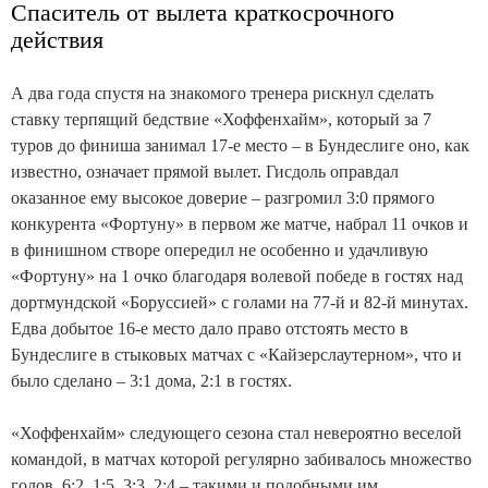
Спаситель от вылета краткосрочного
действия
А два года спустя на знакомого тренера рискнул сделать
ставку терпящий бедствие «Хоффенхайм», который за 7
туров до финиша занимал 17-е место – в Бундеслиге оно, как
известно, означает прямой вылет. Гисдоль оправдал
оказанное ему высокое доверие – разгромил 3:0 прямого
конкурента «Фортуну» в первом же матче, набрал 11 очков и
в финишном створе опередил не особенно и удачливую
«Фортуну» на 1 очко благодаря волевой победе в гостях над
дортмундской «Боруссией» с голами на 77-й и 82-й минутах.
Едва добытое 16-е место дало право отстоять место в
Бундеслиге в стыковых матчах с «Кайзерслаутерном», что и
было сделано – 3:1 дома, 2:1 в гостях.
«Хоффенхайм» следующего сезона стал невероятно веселой
командой, в матчах которой регулярно забивалось множество
голов. 6:2, 1:5, 3:3, 2:4 – такими и подобными им