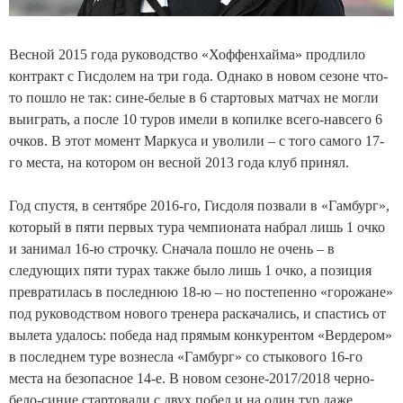
Весной 2015 года руководство «Хоффенхайма» продлило
контракт с Гисдолем на три года. Однако в новом сезоне что-
то пошло не так: сине-белые в 6 стартовых матчах не могли
выиграть, а после 10 туров имели в копилке всего-навсего 6
очков. В этот момент Маркуса и уволили – с того самого 17-
го места, на котором он весной 2013 года клуб принял.
Год спустя, в сентябре 2016-го, Гисдоля позвали в «Гамбург»,
который в пяти первых тура чемпионата набрал лишь 1 очко
и занимал 16-ю строчку. Сначала пошло не очень – в
следующих пяти турах также было лишь 1 очко, а позиция
превратилась в последнюю 18-ю – но постепенно «горожане»
под руководством нового тренера раскачались, и спастись от
вылета удалось: победа над прямым конкурентом «Вердером»
в последнем туре вознесла «Гамбург» со стыкового 16-го
места на безопасное 14-е. В новом сезоне-2017/2018 черно-
бело-синие стартовали с двух побед и на один тур даже