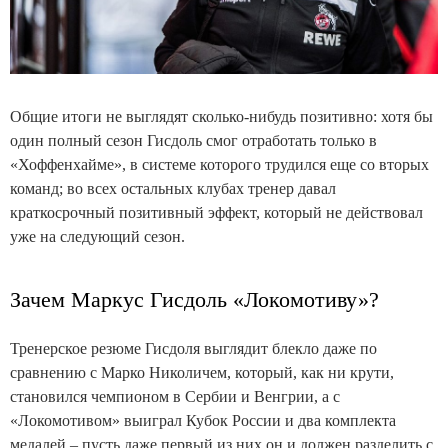
Общие итоги не выглядят сколько-нибудь позитивно: хотя бы
один полный сезон Гисдоль смог отработать только в
«Хоффенхайме», в системе которого трудился еще со вторых
команд; во всех остальных клубах тренер давал
краткосрочный позитивный эффект, который не действовал
уже на следующий сезон.
Зачем Маркус Гисдоль «Локомотиву»?
Тренерское резюме Гисдоля выглядит блекло даже по
сравнению с Марко Николичем, который, как ни крути,
становился чемпионом в Сербии и Венгрии, а с
«Локомотивом» выиграл Кубок России и два комплекта
медалей – пусть даже первый из них он и должен разделить с