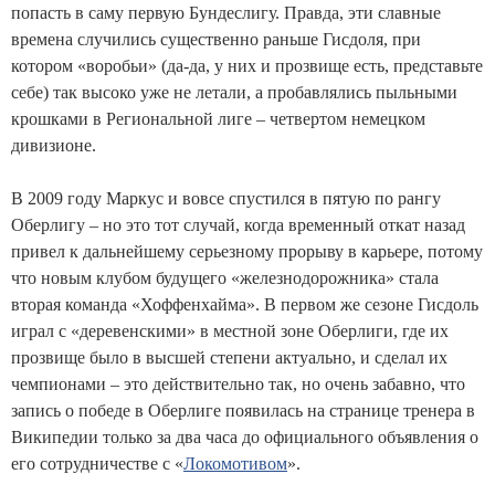
попасть в саму первую Бундеслигу. Правда, эти славные
времена случились существенно раньше Гисдоля, при
котором «воробьи» (да-да, у них и прозвище есть, представьте
себе) так высоко уже не летали, а пробавлялись пыльными
крошками в Региональной лиге – четвертом немецком
дивизионе.
В 2009 году Маркус и вовсе спустился в пятую по рангу
Оберлигу – но это тот случай, когда временный откат назад
привел к дальнейшему серьезному прорыву в карьере, потому
что новым клубом будущего «железнодорожника» стала
вторая команда «Хоффенхайма». В первом же сезоне Гисдоль
играл с «деревенскими» в местной зоне Оберлиги, где их
прозвище было в высшей степени актуально, и сделал их
чемпионами – это действительно так, но очень забавно, что
запись о победе в Оберлиге появилась на странице тренера в
Википедии только за два часа до официального объявления о
его сотрудничестве с «
Локомотивом
».