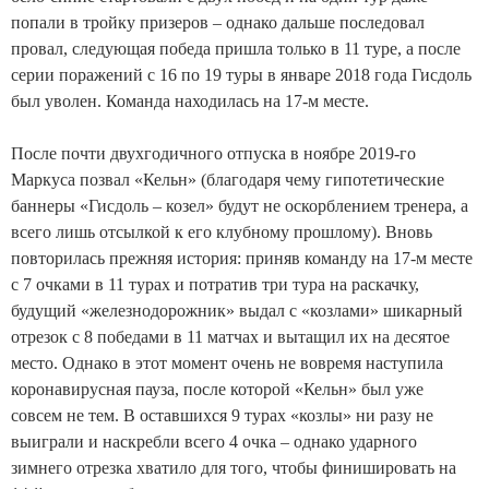
попали в тройку призеров – однако дальше последовал
провал, следующая победа пришла только в 11 туре, а после
серии поражений с 16 по 19 туры в январе 2018 года Гисдоль
был уволен. Команда находилась на 17-м месте.
После почти двухгодичного отпуска в ноябре 2019-го
Маркуса позвал «Кельн» (благодаря чему гипотетические
баннеры «Гисдоль – козел» будут не оскорблением тренера, а
всего лишь отсылкой к его клубному прошлому). Вновь
повторилась прежняя история: приняв команду на 17-м месте
с 7 очками в 11 турах и потратив три тура на раскачку,
будущий «железнодорожник» выдал с «козлами» шикарный
отрезок с 8 победами в 11 матчах и вытащил их на десятое
место. Однако в этот момент очень не вовремя наступила
коронавирусная пауза, после которой «Кельн» был уже
совсем не тем. В оставшихся 9 турах «козлы» ни разу не
выиграли и наскребли всего 4 очка – однако ударного
зимнего отрезка хватило для того, чтобы финишировать на