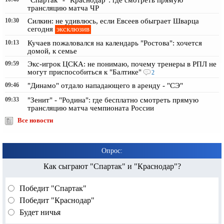
трансляцию матча ЧР
10:30
Силкин: не удивлюсь, если Евсеев обыграет Шварца
эксклюзив
сегодня
10:13
Кучаев пожаловался на календарь "Ростова": хочется
домой, к семье
09:59
Экс-игрок ЦСКА: не понимаю, почему тренеры в РПЛ не
могут приспособиться к "Балтике"
2
09:46
"Динамо" отдало нападающего в аренду - "СЭ"
09:33
"Зенит" - "Родина": где бесплатно смотреть прямую
трансляцию матча чемпионата России
Все новости
Опрос:
Как сыграют "Спартак" и "Краснодар"?
Победит "Спартак"
Победит "Краснодар"
Будет ничья