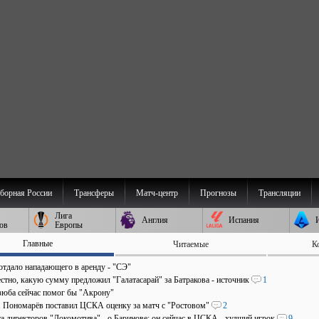
борная России
Трансферы
Матч-центр
Прогнозы
Трансляции
Лига
Англия
Испания
ов
Европы
Главные
Читаемые
К
отдало нападающего в аренду - "СЭ"
стно, какую сумму предложил "Галатасарай" за Батракова - источник
1
зюба сейчас помог бы "Акрону"
". Пономарёв поставил ЦСКА оценку за матч с "Ростовом"
2
та директоров "Локомотива" - о Баринове: он сейчас в ЦСКА - худший игрок
9