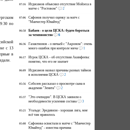
Игдисамов объяснил отсутствие Мойзеса в
07:16
матче с "Ростовом"
2
ургским
Сафонов получил оценку за матч с
07:06
"Манчестер Юнайтед"
9:30 по
Бабаев - о цели ЦСКА: будем бороться
06:58
за чемпионство
6
сийской
Галактионов - о ничьей с "Акроном": очень
06:36
ке с 13
много ошибок при контроле мяча
1
ервые в
Игрок ЦСКА - об отсутствии Акинфеева:
06:17
едали.
понятно, что его не хватает
Игдисамов назвал причины разных таймов
06:09
в исполнении ЦСКА
2
Соболев рассказал о просмотре сына в
05:56
академии "Зенита"
2
"Это очевидно". В ЦСКА заявили о
05:37
необходимости усиления состава
3
Угальде: Эредивизи - хорошая лига, мне
05:21
всё там нравилось
Сафонова освистали в матче с "Манчестер
05:08
Юнайтед" - известна причина