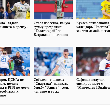
амо" отдало
Стало известно, какую
Кучаев пожаловался
ающего в аренду -
сумму предложил
календарь "Ростова"
"Галатасарай" за
хочется домой, к сем
Батракова - источник
грок ЦСКА: не
Соболев - о шансах
Сафонов получил
маю, почему
"Спартака" навязать
оценку за матч с
ры в РПЛ не могут
борьбу "Зениту": семь
"Манчестер Юнайте
особиться к
лет одно и то же
тике"