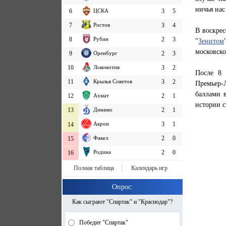
ничья нас
6
ЦСКА
3
5
7
Ростов
3
4
В воскрес
8
Рубин
2
3
"
Зенитом
московск
9
Оренбург
2
3
10
Локомотив
3
2
После 8 
11
Крылья Советов
3
2
Премьер-
баллами 
12
Ахмат
2
1
истории с
13
Динамо
2
1
Акрон
3
1
14
Факел
2
0
15
Родина
2
0
16
Полная таблица
Календарь игр
Опрос:
Как сыграют "Спартак" и "Краснодар"?
Победит "Спартак"