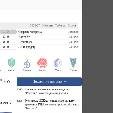
2026/27
Новости
Таблица
Матчи
1 - 3
Спартак Кострома
Завершен
17:00
Волга Ул
Не начат
18:30
Челябинск
Не начат
19:00
Ленинградец
Не начат
Крылья Советов
Ахмат
Динамо
Акрон
Факел
Родина
 - о
Последние новости
Кучаев пожаловался на календарь
10:13
"Ростова": хочется домой, к семье
Экс-игрок ЦСКА: не понимаю, почему
09:59
атче с
тренеры в РПЛ не могут приспособиться к
"Балтике"