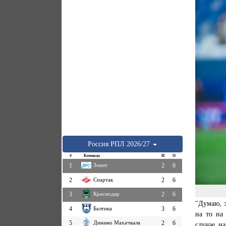
Россия
РПЛ
2026/27
#
Команда
И
О
1
Зенит
2
6
2
Спартак
2
6
3
Краснодар
2
6
"Думаю, э
4
Балтика
3
6
на то на
5
Динамо Махачкала
2
6
случае н