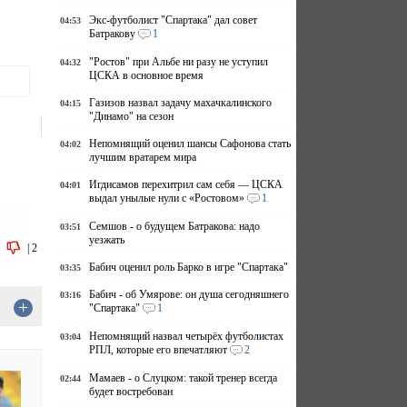
Экс-футболист "Спартака" дал совет
04:53
Батракову
1
"Ростов" при Альбе ни разу не уступил
04:32
ЦСКА в основное время
Газизов назвал задачу махачкалинского
04:15
"Динамо" на сезон
Непомнящий оценил шансы Сафонова стать
04:02
лучшим вратарем мира
Игдисамов перехитрил сам себя — ЦСКА
04:01
выдал унылые нули с «Ростовом»
1
Семшов - о будущем Батракова: надо
03:51
уезжать
|
2
Бабич оценил роль Барко в игре "Спартака"
03:35
Бабич - об Умярове: он душа сегодняшнего
03:16
+
"Спартака"
1
Непомнящий назвал четырёх футболистах
03:04
РПЛ, которые его впечатляют
2
Мамаев - о Слуцком: такой тренер всегда
02:44
будет востребован