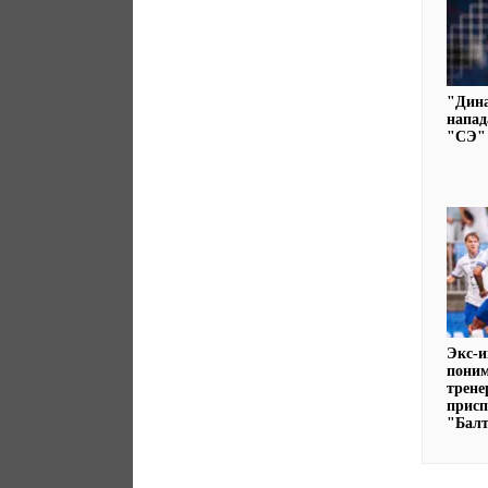
"Дин
напад
"СЭ"
Экс-и
пони
трене
присп
"Бал