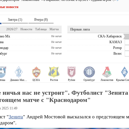
ные новости
Завтра (1)
Вчера (8)
2026/27
Новости
Таблица
Матчи
Первая лига
амо Мх
СКА-Хабаровск
Не начат
на
КАМАЗ
Не начат
нодар
Ротор
Не начат
бург
Велес
Не начат
лтика
Динамо Махачкала
ЦСКА
Ростов
Рубин
Оренбург
Локомотив
 ничья нас не устроит". Футболист "Зенита"
тоящем матче с "Краснодаром"
я 2025 11:49
ст "
Зенита
" Андрей Мостовой высказался о предстоящем м
даром".