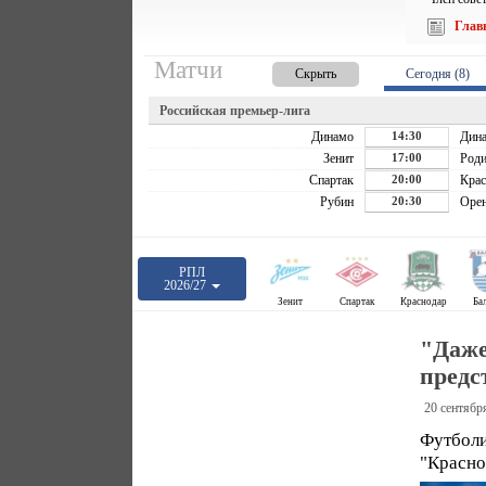
Глав
Матчи
Скрыть
Сегодня (8)
Российская премьер-лига
Динамо
14:30
Дин
Зенит
17:00
Роди
Спартак
20:00
Крас
Рубин
20:30
Орен
РПЛ
2026/27
Зенит
Спартак
Краснодар
Ба
"Даже
предс
20 сентябр
Футболи
"Красно