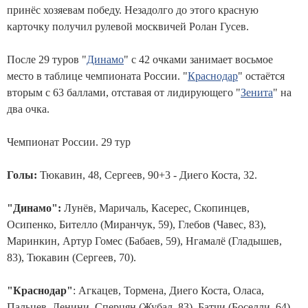
принёс хозяевам победу. Незадолго до этого красную
карточку получил рулевой москвичей Ролан Гусев.
После 29 туров "
Динамо
" с 42 очками занимает восьмое
место в таблице чемпионата России. "
Краснодар
" остаётся
вторым с 63 баллами, отставая от лидирующего "
Зенита
" на
два очка.
Чемпионат России. 29 тур
Голы:
Тюкавин, 48, Сергеев, 90+3 - Диего Коста, 32.
"Динамо":
Лунёв, Маричаль, Касерес, Скопинцев,
Осипенко, Бителло (Миранчук, 59), Глебов (Чавес, 83),
Маринкин, Артур Гомес (Бабаев, 59), Нгамалё (Гладышев,
83), Тюкавин (Сергеев, 70).
"Краснодар"
: Агкацев, Тормена, Диего Коста, Оласа,
Пальцев, Ленини, Сперцян (Жубал, 83), Батчи (Боселли, 64),