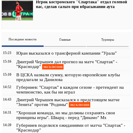
Игрок костромского "Спартака" отдал голевой
пас, сделав сальто при вбрасывании аута
Последние новости
Главные
Турниры
15:23
Юран высказался о трансферной кампании "Урала"
15:16
Дмитрий Черышев дал прогноз на матч "Спартак" -
эксклюзив
"Краснодар"
15:10
В ЦСКА назвали сумму, которую европейские клубы
предлагали за Данилова
14:52
Губерниев: "Спартак" в каждом сезоне - претендент на
чемпионство, как бы ни играл
14:43
Дмитрий Черышев высказался о предстоящем матче
эксклюзив
"Зенита" против "Родины"
14:31
"Хорошая команда, но мы должны сохранять свои
принципы игры". Шварц - перед "Динамо" Мх
14:20
Губерниев поделился ожиданиями от матча "Спартак" -
"Краснодар"