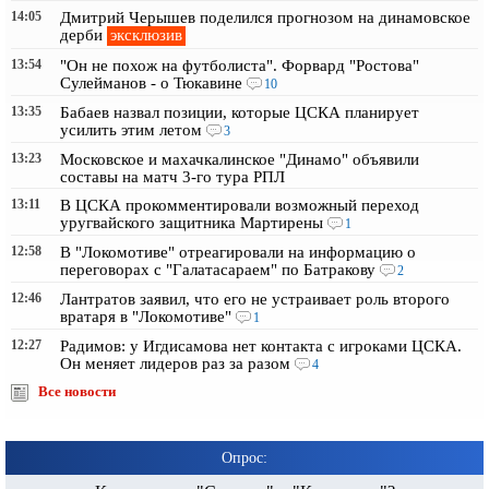
14:05
Дмитрий Черышев поделился прогнозом на динамовское
эксклюзив
дерби
13:54
"Он не похож на футболиста". Форвард "Ростова"
Сулейманов - о Тюкавине
10
13:35
Бабаев назвал позиции, которые ЦСКА планирует
усилить этим летом
3
13:23
Московское и махачкалинское "Динамо" объявили
составы на матч 3-го тура РПЛ
13:11
В ЦСКА прокомментировали возможный переход
уругвайского защитника Мартирены
1
12:58
В "Локомотиве" отреагировали на информацию о
переговорах с "Галатасараем" по Батракову
2
12:46
Лантратов заявил, что его не устраивает роль второго
вратаря в "Локомотиве"
1
12:27
Радимов: у Игдисамова нет контакта с игроками ЦСКА.
Он меняет лидеров раз за разом
4
Все новости
Опрос: