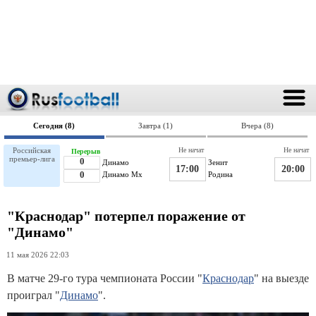
Сегодня (8)
Завтра (1)
Вчера (8)
Российская
Не начат
Не начат
Перерыв
премьер-лига
0
Динамо
Зенит
17:00
20:00
0
Динамо Мх
Родина
"Краснодар" потерпел поражение от
"Динамо"
11 мая 2026 22:03
В матче 29-го тура чемпионата России "
Краснодар
" на выезде
проиграл "
Динамо
".