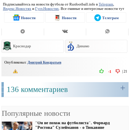
Подписывайтесь на новости футбола от Rusfootball.info в
Telegram
,
Яндекс.Новостях
и
Гугл.Новостях
. Все главные и интересные новости тут
Новости
Новости
Телеграм
Краснодар
Динамо
Опубликовал:
Дмитрий Кондратьев
|
21
-1
+
136 комментариев
Популярные новости
"Он не похож на футболиста". Форвард
"Ростова" Сулейманов - о Тюкавине