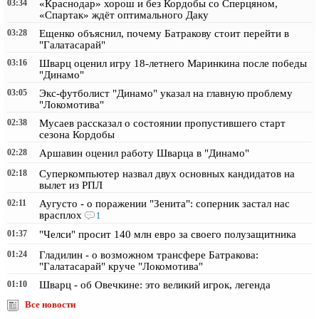
03:34
«Краснодар» хорош и без Кордобы со Сперцяном,
«Спартак» ждёт оптимального Даку
03:28
Ещенко объяснил, почему Батракову стоит перейти в
"Галатасарай"
03:16
Шварц оценил игру 18-летнего Маринкина после победы
"Динамо"
03:05
Экс-футболист "Динамо" указал на главную проблему
"Локомотива"
02:38
Мусаев рассказал о состоянии пропустившего старт
сезона Кордобы
02:28
Аршавин оценил работу Шварца в "Динамо"
02:18
Суперкомпьютер назвал двух основных кандидатов на
вылет из РПЛ
02:11
Аугусто - о поражении "Зенита": соперник застал нас
врасплох
1
01:37
"Челси" просит 140 млн евро за своего полузащитника
01:24
Гладилин - о возможном трансфере Батракова:
"Галатасарай" круче "Локомотива"
01:10
Шварц - об Овечкине: это великий игрок, легенда
Все новости