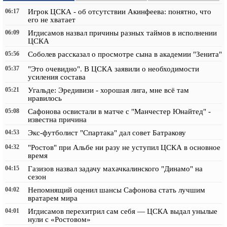
06:17
Игрок ЦСКА - об отсутствии Акинфеева: понятно, что
его не хватает
06:09
Игдисамов назвал причины разных таймов в исполнении
ЦСКА
05:56
Соболев рассказал о просмотре сына в академии "Зенита"
05:37
"Это очевидно". В ЦСКА заявили о необходимости
усиления состава
05:21
Угальде: Эредивизи - хорошая лига, мне всё там
нравилось
05:08
Сафонова освистали в матче с "Манчестер Юнайтед" -
известна причина
04:53
Экс-футболист "Спартака" дал совет Батракову
04:32
"Ростов" при Альбе ни разу не уступил ЦСКА в основное
время
04:15
Газизов назвал задачу махачкалинского "Динамо" на
сезон
04:02
Непомнящий оценил шансы Сафонова стать лучшим
вратарем мира
04:01
Игдисамов перехитрил сам себя — ЦСКА выдал унылые
нули с «Ростовом»