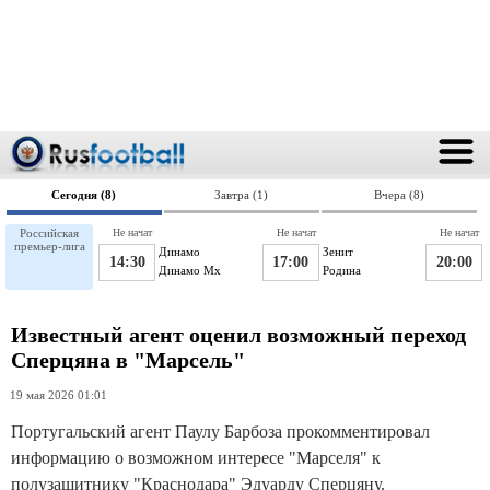
Сегодня (8)
Завтра (1)
Вчера (8)
Российская
Не начат
Не начат
Не начат
премьер-лига
Динамо
Зенит
14:30
17:00
20:00
Динамо Мх
Родина
Известный агент оценил возможный переход
Сперцяна в "Марсель"
19 мая 2026 01:01
Португальский агент Паулу Барбоза прокомментировал
информацию о возможном интересе "Марселя" к
полузащитнику "Краснодара" Эдуарду Сперцяну.