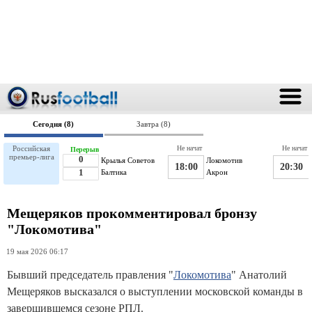
Сегодня (8)
Завтра (8)
Российская
Не начат
Не начат
Перерыв
премьер-лига
0
Крылья Советов
Локомотив
18:00
20:30
1
Балтика
Акрон
Мещеряков прокомментировал бронзу
"Локомотива"
19 мая 2026 06:17
Бывший председатель правления "
Локомотива
" Анатолий
Мещеряков высказался о выступлении московской команды в
завершившемся сезоне РПЛ.