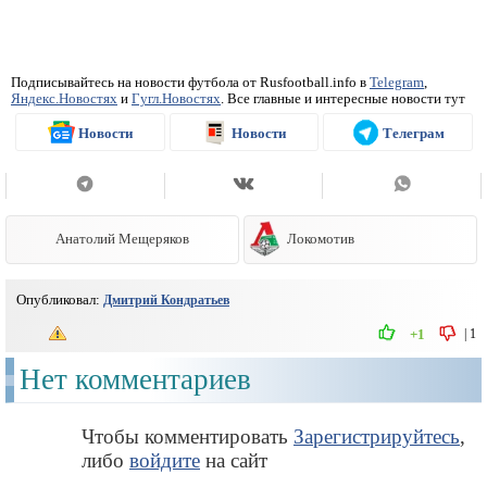
Подписывайтесь на новости футбола от Rusfootball.info в
Telegram
,
Яндекс.Новостях
и
Гугл.Новостях
. Все главные и интересные новости тут
Новости
Новости
Телеграм
Анатолий Мещеряков
Локомотив
Опубликовал:
Дмитрий Кондратьев
|
1
+1
Нет комментариев
Чтобы комментировать
Зарегистрируйтесь
,
либо
войдите
на сайт