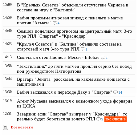
15:09
В "Крыльях Советов" объяснили отсутствие Чернова в
составе на игру с "Балтикой"
14:59
Бабич прокомментировал эпизод с пенальти в матче
против "Ахмата"
4
14:40
Семшов поделился прогнозом на центральный матч 3-го
тура РПЛ "Спартак" - "Краснодар"
14:23
"Крылья Советов" и "Балтика" объявили составы на
стартовый матч 3-го тура РПЛ
1
14:13
Скончался отец Лионеля Месси - Infobae
2
13:58
"Текстильщик" до пяти матчей продлил серию без побед
под руководством Пятибратова
13:44
Вратарь "Зенита" рассказал, на каком языке общается с
защитниками
13:30
Бабич высказался о переходе Даку в "Спартак"
14
13:19
Агент Мусаева высказался о возможном уходе форварда
из ЦСКА
12:51
Заварзин: если "Спартак" выиграет у "Краснодара", то
эксклюзив
реально будет бороться за золото РПЛ
9
Все новости