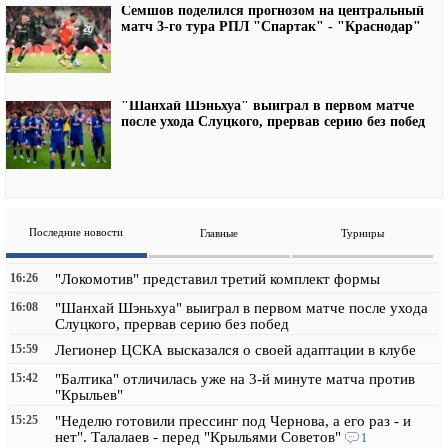
Семшов поделился прогнозом на центральный
матч 3-го тура РПЛ "Спартак" - "Краснодар"
"Шанхай Шэньхуа" выиграл в первом матче
после ухода Слуцкого, прервав серию без побед
Последние новости
Главные
Турниры
16:26
"Локомотив" представил третий комплект формы
16:08
"Шанхай Шэньхуа" выиграл в первом матче после ухода
Слуцкого, прервав серию без побед
15:59
Легионер ЦСКА высказался о своей адаптации в клубе
15:42
"Балтика" отличилась уже на 3-й минуте матча против
"Крыльев"
15:25
"Неделю готовили прессинг под Чернова, а его раз - и
нет". Талалаев - перед "Крыльями Советов"
1