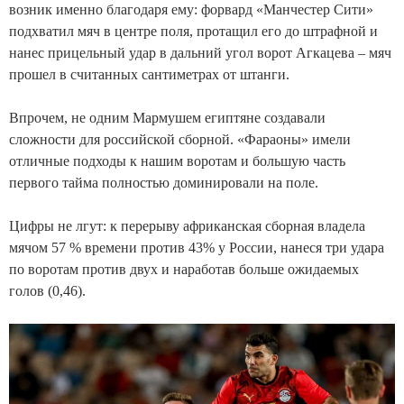
возник именно благодаря ему: форвард «Манчестер Сити»
подхватил мяч в центре поля, протащил его до штрафной и
нанес прицельный удар в дальний угол ворот Агкацева – мяч
прошел в считанных сантиметрах от штанги.
Впрочем, не одним Мармушем египтяне создавали
сложности для российской сборной. «Фараоны» имели
отличные подходы к нашим воротам и большую часть
первого тайма полностью доминировали на поле.
Цифры не лгут: к перерыву африканская сборная владела
мячом 57 % времени против 43% у России, нанеся три удара
по воротам против двух и наработав больше ожидаемых
голов (0,46).