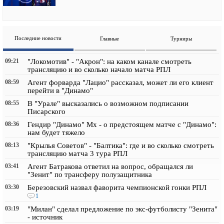
Последние новости
Главные
Турниры
09:21
"Локомотив" - "Акрон": на каком канале смотреть
трансляцию и во сколько начало матча РПЛ
08:59
Агент форварда "Лацио" рассказал, может ли его клиент
перейти в "Динамо"
08:55
В "Урале" высказались о возможном подписании
Писарского
08:36
Гендир "Динамо" Мх - о предстоящем матче с "Динамо":
нам будет тяжело
08:13
"Крылья Советов" - "Балтика": где и во сколько смотреть
трансляцию матча 3 тура РПЛ
03:41
Агент Батракова ответил на вопрос, обращался ли
"Зенит" по трансферу полузащитника
03:30
Березовский назвал фаворита чемпионской гонки РПЛ
1
03:19
"Милан" сделал предложение по экс-футболисту "Зенита"
- источник