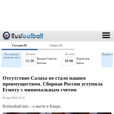
Сегодня (8)
Завтра (8)
Российская
Не начат
Не начат
Первая ли
премьер-лига
Крылья Советов
Локомотив
15:30
18:00
Балтика
Акрон
Отсутствие Салаха не стало нашим
преимуществом. Сборная России уступила
Египту с минимальным счетом
28 мая 2026 23:32
Rusfootball.info – о матче в Каире.