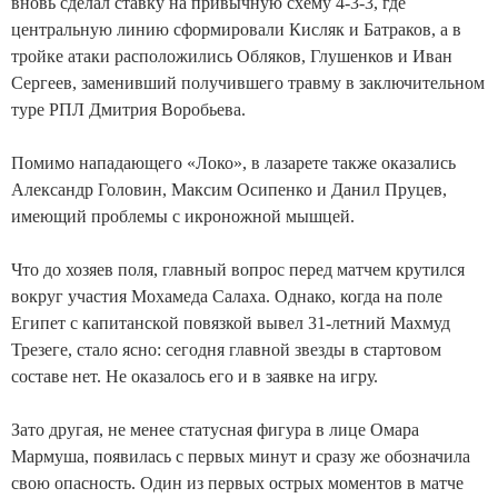
вновь сделал ставку на привычную схему 4-3-3, где
центральную линию сформировали Кисляк и Батраков, а в
тройке атаки расположились Обляков, Глушенков и Иван
Сергеев, заменивший получившего травму в заключительном
туре РПЛ Дмитрия Воробьева.
Помимо нападающего «Локо», в лазарете также оказались
Александр Головин, Максим Осипенко и Данил Пруцев,
имеющий проблемы с икроножной мышцей.
Что до хозяев поля, главный вопрос перед матчем крутился
вокруг участия Мохамеда Салаха. Однако, когда на поле
Египет с капитанской повязкой вывел 31-летний Махмуд
Трезеге, стало ясно: сегодня главной звезды в стартовом
составе нет. Не оказалось его и в заявке на игру.
Зато другая, не менее статусная фигура в лице Омара
Мармуша, появилась с первых минут и сразу же обозначила
свою опасность. Один из первых острых моментов в матче