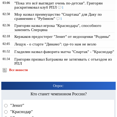
03:06
"Пока это всё выглядит очень по-детски". Григорян
раскритиковал клуб РПЛ
1
02:50
Мор назвал преимущество "Спартака" для Даку по
сравнению с "Рубином"
1
02:36
Григорян назвал игрока "Краснодара", способного
заменить Сперцяна
02:18
Кержаков предостерег "Зенит" от недооценки "Родины"
02:05
Лещук - о старте "Динамо": где-то нам не везло
01:52
Гладилин назвал фаворита матча "Спартак" - "Краснодар"
01:34
Григорян призвал Батракова не затягивать с отъездом из
РПЛ
Все новости
Опрос:
Кто станет чемпионом России?
"Зенит"
"Краснодар"