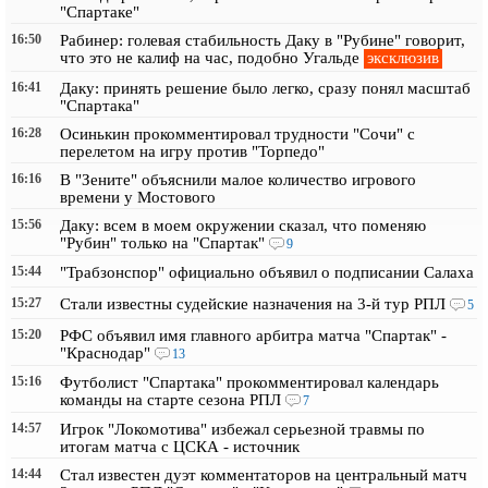
"Спартаке"
16:50
Рабинер: голевая стабильность Даку в "Рубине" говорит,
эксклюзив
что это не калиф на час, подобно Угальде
16:41
Даку: принять решение было легко, сразу понял масштаб
"Спартака"
16:28
Осинькин прокомментировал трудности "Сочи" с
перелетом на игру против "Торпедо"
16:16
В "Зените" объяснили малое количество игрового
времени у Мостового
15:56
Даку: всем в моем окружении сказал, что поменяю
"Рубин" только на "Спартак"
9
15:44
"Трабзонспор" официально объявил о подписании Салаха
15:27
Стали известны судейские назначения на 3-й тур РПЛ
5
15:20
РФС объявил имя главного арбитра матча "Спартак" -
"Краснодар"
13
15:16
Футболист "Спартака" прокомментировал календарь
команды на старте сезона РПЛ
7
14:57
Игрок "Локомотива" избежал серьезной травмы по
итогам матча с ЦСКА - источник
14:44
Стал известен дуэт комментаторов на центральный матч