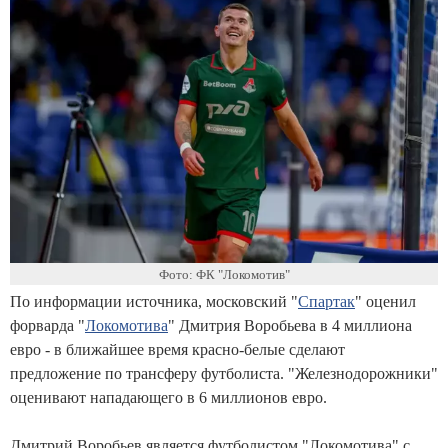
Фото: ФК "Локомотив"
По информации источника, московский "
Спартак
" оценил
форварда "
Локомотива
" Дмитрия Воробьева в 4 миллиона
евро - в ближайшее время красно-белые сделают
предложение по трансферу футболиста. "Железнодорожники"
оценивают нападающего в 6 миллионов евро.
Дмитрий Воробьев является футболистом "Локомотива" с