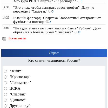
3-го тура РПЛ "Спартак" - "Краснодар"
5
14:38
"Это риск, чтобы выиграть здесь трофеи". Даку - о
переходе в "Спартак"
5
14:26
Бывший форвард "Спартака" Заболотный отстранен от
футбола на полгода
2
14:09
"Не судите меня по тому, каким я был в "Рубине". Даку
обратился к болельщикам "Спартака"
12
Все новости
Опрос:
Кто станет чемпионом России?
"Зенит"
"Краснодар"
"Локомотив"
ЦСКА
"Спартак"
"Динамо"
Другой клуб