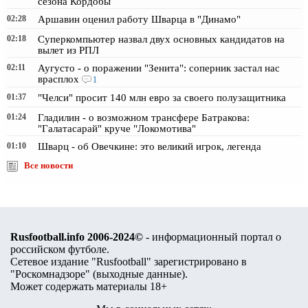
сезона Кордобы
02:28
Аршавин оценил работу Шварца в "Динамо"
02:18
Суперкомпьютер назвал двух основных кандидатов на
вылет из РПЛ
02:11
Аугусто - о поражении "Зенита": соперник застал нас
врасплох
1
01:37
"Челси" просит 140 млн евро за своего полузащитника
01:24
Гладилин - о возможном трансфере Батракова:
"Галатасарай" круче "Локомотива"
01:10
Шварц - об Овечкине: это великий игрок, легенда
Все новости
Rusfootball.info 2006-2024©
- информационный портал о
российском футболе.
Сетевое издание "Rusfootball" зарегистрировано в
"Роскомнадзоре" (
выходные данные
).
Может содержать материалы 18+