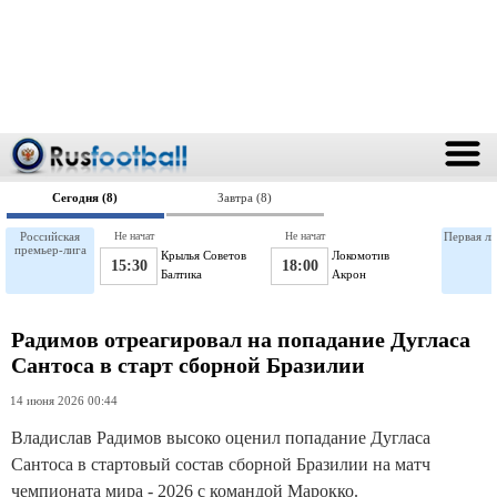
Сегодня (8)
Завтра (8)
Российская
Не начат
Не начат
Первая ли
премьер-лига
Крылья Советов
Локомотив
15:30
18:00
Балтика
Акрон
Радимов отреагировал на попадание Дугласа
Сантоса в старт сборной Бразилии
14 июня 2026 00:44
Владислав Радимов высоко оценил попадание Дугласа
Сантоса в стартовый состав сборной Бразилии на матч
чемпионата мира - 2026 с командой Марокко.