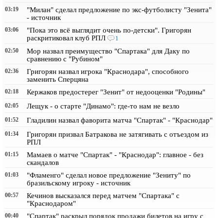
03:19
"Милан" сделал предложение по экс-футболисту "Зенита"
- источник
03:06
"Пока это всё выглядит очень по-детски". Григорян
раскритиковал клуб РПЛ
1
02:50
Мор назвал преимущество "Спартака" для Даку по
сравнению с "Рубином"
02:36
Григорян назвал игрока "Краснодара", способного
заменить Сперцяна
02:18
Кержаков предостерег "Зенит" от недооценки "Родины"
02:05
Лещук - о старте "Динамо": где-то нам не везло
01:52
Гладилин назвал фаворита матча "Спартак" - "Краснодар"
01:34
Григорян призвал Батракова не затягивать с отъездом из
РПЛ
01:15
Мамаев о матче "Спартак" - "Краснодар": главное - без
скандалов
01:03
"Фламенго" сделал новое предложение "Зениту" по
бразильскому игроку - источник
00:57
Кечинов высказался перед матчем "Спартака" с
"Краснодаром"
00:40
"Спартак" раскрыл порядок продажи билетов на игру с