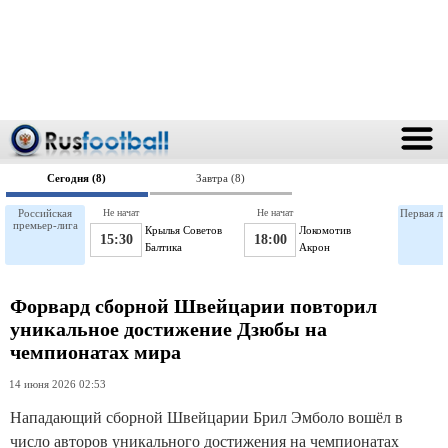
Сегодня (8)
Завтра (8)
Российская
Не начат
Не начат
Первая ли
премьер-лига
Крылья Советов
Локомотив
15:30
18:00
Балтика
Акрон
Форвард сборной Швейцарии повторил
уникальное достижение Дзюбы на
чемпионатах мира
14 июня 2026 02:53
Нападающий сборной Швейцарии Брил Эмболо вошёл в
число авторов уникального достижения на чемпионатах