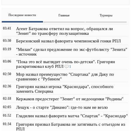
Последние новости
Главные
Турниры
03:41
Агент Батракова ответил на вопрос, обращался ли
"Зенит" по трансферу полузащитника
03:30
Березовский назвал фаворита чемпионской гонки РПЛ
03:19
"Милан" сделал предложение по экс-футболисту "Зенита"
- источник
03:06
"Пока это всё выглядит очень по-детски". Григорян
раскритиковал клуб РПЛ
1
02:50
Мор назвал преимущество "Спартака" для Даку по
сравнению с "Рубином"
02:36
Григорян назвал игрока "Краснодара", способного
заменить Сперцяна
02:18
Кержаков предостерег "Зенит" от недооценки "Родины"
02:05
Лещук - о старте "Динамо": где-то нам не везло
01:52
Гладилин назвал фаворита матча "Спартак" - "Краснодар"
01:34
Григорян призвал Батракова не затягивать с отъездом из
РПЛ