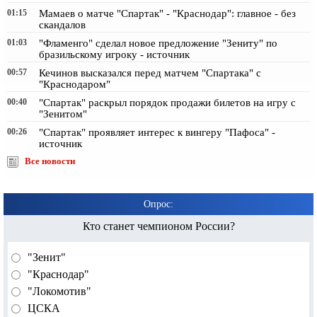
01:15
Мамаев о матче "Спартак" - "Краснодар": главное - без
скандалов
01:03
"Фламенго" сделал новое предложение "Зениту" по
бразильскому игроку - источник
00:57
Кечинов высказался перед матчем "Спартака" с
"Краснодаром"
00:40
"Спартак" раскрыл порядок продажи билетов на игру с
"Зенитом"
00:26
"Спартак" проявляет интерес к вингеру "Пафоса" -
источник
Все новости
Опрос:
Кто станет чемпионом России?
"Зенит"
"Краснодар"
"Локомотив"
ЦСКА