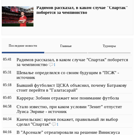
Радимов рассказал, в каком случае "Спартак"
поборется за чемпионство
Последние новости
Главные
Турниры
05:41
Радимов рассказал, в каком случае "Спартак" поборется
за чемпионство
1
05:31
Шевалье определился со своим будущим в "ПСЖ" -
источник
05:18
Бывший футболист ЦСКА объяснил, почему Батракову
стоит перейти в "Галатасарай"
05:05
Каррера: Зобнин отражает мое понимание футбола
04:58
Стало известно, при каком условии "Зенит" отпустит
Луиса Энрике - источник
04:34
Канчельскис: время покажет, правильный ли выбор
сделал "Спартак"
1
04:16
В "Арсенале" отреагировали на решение Винисиуса