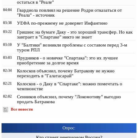
остаться в "Реале"
04:04
Гвардиола повлиял на решение Родри отказаться от
"Реала" - источник
03:38
УЕФА по-прежнему не доверяет Инфантино
03:22
Гришин: на бумаге Даку - это хороший трансфер. Но как
заиграет в "Спартаке" никто не знает
03:10
У "Балтики" возникли проблемы с составом перед 3-м
туром РПЛ
03:03
Прудников - о новичке "Спартака": это их лучшее
приобретение за долгое время
02:34
Колосков объяснил, почему Батракову не нужно
переходить в "Галатасарай"
02:21
Колосков - о Даку в "Спартаке": можно помечтать о
чемпионстве
02:02
Сенников объяснил, почему "Локомотиву" выгодно
продать Батракова
Все новости
Опрос:
Кто станет чемпионом России?