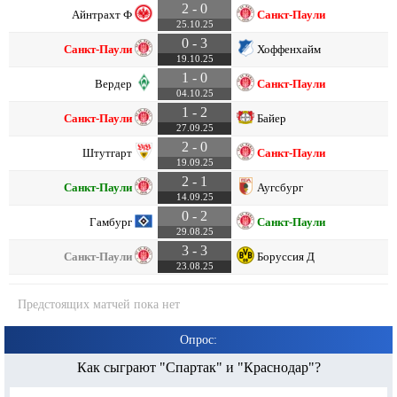
2 - 0
Айнтрахт Ф
Санкт-Паули
25.10.25
0 - 3
Санкт-Паули
Хоффенхайм
19.10.25
1 - 0
Вердер
Санкт-Паули
04.10.25
1 - 2
Санкт-Паули
Байер
27.09.25
2 - 0
Штутгарт
Санкт-Паули
19.09.25
2 - 1
Санкт-Паули
Аугсбург
14.09.25
0 - 2
Гамбург
Санкт-Паули
29.08.25
3 - 3
Санкт-Паули
Боруссия Д
23.08.25
Предстоящих матчей пока нет
Опрос:
Как сыграют "Спартак" и "Краснодар"?