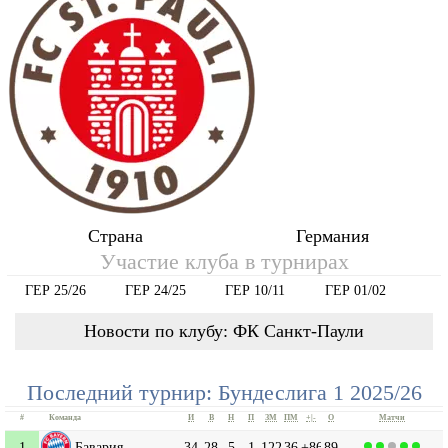
Страна
Германия
Участие клуба в турнирах
ГЕР 25/26
ГЕР 24/25
ГЕР 10/11
ГЕР 01/02
Новости по клубу: ФК Санкт-Паули
Последний турнир: Бундеслига 1 2025/26
#
Команда
И
В
Н
П
ЗМ
ПМ
+|-
О
Матчи
1
Бавария
34
28
5
1
122
36
+86
89