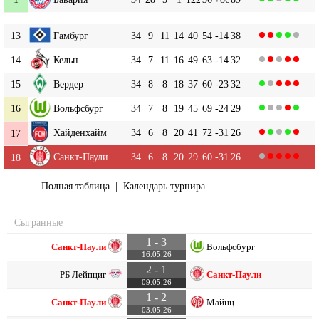
...
13
Гамбург
34
9
11
14
40
54
-14
38
14
Кельн
34
7
11
16
49
63
-14
32
15
Вердер
34
8
8
18
37
60
-23
32
16
Вольфсбург
34
7
8
19
45
69
-24
29
Хайденхайм
34
6
8
20
41
72
-31
26
17
Санкт-Паули
34
6
8
20
29
60
-31
26
18
Полная таблица
|
Календарь турнира
Сыгранные
1 - 3
Санкт-Паули
Вольфсбург
16.05.26
2 - 1
РБ Лейпциг
Санкт-Паули
09.05.26
1 - 2
Санкт-Паули
Майнц
03.05.26