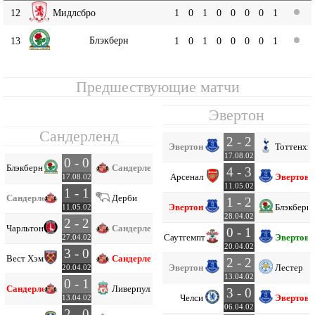
12
Мидлсбро
1
0
1
0
0
0
0
1
Блэкберн
13
1
0
1
0
0
0
0
1
Предшествующие матчи
Эвертон
Сандерленд
2 - 2
Эвертон
Тоттенхэ
17.08.02
0 - 0
Блэкберн
Сандерленд
4 - 3
Арсенал
Эвертон
17.08.02
11.05.02
1 - 1
Сандерленд
Дерби
1 - 2
Эвертон
Блэкберн
11.05.02
28.04.02
2 - 2
Чарльтон
Сандерленд
0 - 1
Саутгемптон
Эвертон
27.04.02
20.04.02
3 - 0
Вест Хэм
Сандерленд
2 - 2
Эвертон
Лестер
20.04.02
13.04.02
0 - 1
Сандерленд
Ливерпуль
3 - 0
Челси
Эвертон
13.04.02
06.04.02
2 - 0