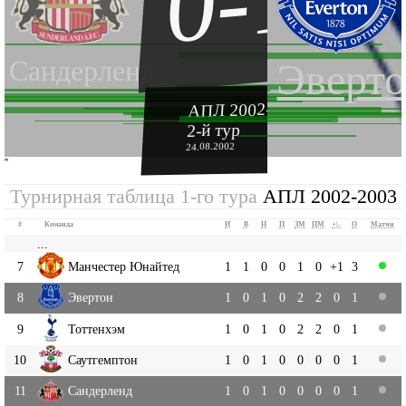
0-1
Сандерленд
Эверт
АПЛ 2002-2003
2-й тур
24.08.2002
''
Турнирная таблица 1-го тура
АПЛ 2002-2003
#
Команда
И
В
Н
П
ЗМ
ПМ
+|-
О
Матчи
...
7
Манчестер Юнайтед
1
1
0
0
1
0
+1
3
8
Эвертон
1
0
1
0
2
2
0
1
9
Тоттенхэм
1
0
1
0
2
2
0
1
10
Саутгемптон
1
0
1
0
0
0
0
1
11
Сандерленд
1
0
1
0
0
0
0
1