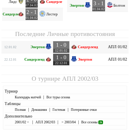
Лидс
Сандерленд
3 - 1
Эвертон
Болтон
07.04.02
01.04.02
2 - 1
Сандерленд
Лестер
01.04.02
Последние Личные противостояния
1 - 0
АПЛ 01/02
Эвертон
Сандерленд
12.01.02
12.01.02
1 - 0
АПЛ 01/02
Сандерленд
Эвертон
22.12.01
22.12.01
О турнире
АПЛ 2002/03
Турнир
|
Календарь матчей
Все туры сезона
Таблицы
|
|
|
Полная
Домашняя
Гостевая
Потерянные очки
Дополнительно
|
|
|
2001/02 <
АПЛ 2002/03
> 2003/04
Все сезоны
26