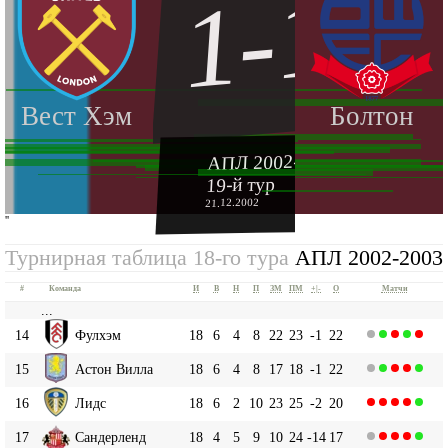
1-1
Вест Хэм
Болтон
АПЛ 2002-2003
19-й тур
21.12.2002
''
Турнирная таблица 18-го тура
АПЛ 2002-2003
#
Команда
И
В
Н
П
ЗМ
ПМ
+|-
О
Матчи
...
14
Фулхэм
18
6
4
8
22
23
-1
22
15
Астон Вилла
18
6
4
8
17
18
-1
22
16
Лидс
18
6
2
10
23
25
-2
20
17
Сандерленд
18
4
5
9
10
24
-14
17