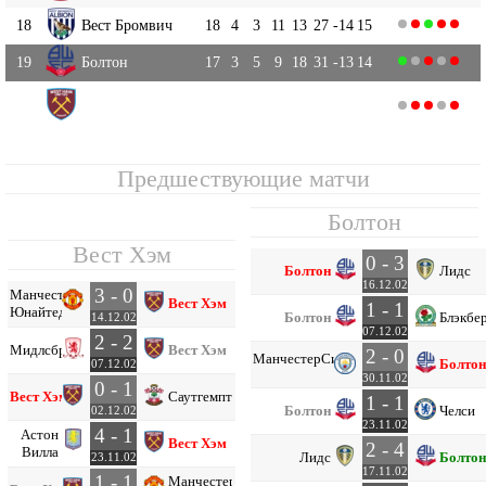
18
Вест Бромвич
18
4
3
11
13
27
-14
15
19
Болтон
17
3
5
9
18
31
-13
14
Вест Хэм
20
18
3
4
11
17
34
-17
13
Предшествующие матчи
Болтон
Вест Хэм
0 - 3
Болтон
Лидс
16.12.02
3 - 0
Манчестер
Вест Хэм
1 - 1
Юнайтед
Болтон
Блэкбе
14.12.02
07.12.02
2 - 2
Мидлсбро
Вест Хэм
2 - 0
Манчестер
Сити
Болтон
07.12.02
30.11.02
0 - 1
Вест Хэм
Саутгемптон
1 - 1
Болтон
Челси
02.12.02
23.11.02
4 - 1
Астон
Вест Хэм
2 - 4
Вилла
Лидс
Болтон
23.11.02
17.11.02
1 - 1
Манчестер