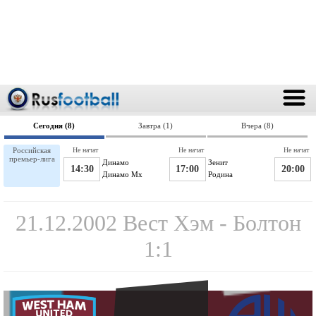
Сегодня (8)
Завтра (1)
Вчера (8)
Российская
Не начат
Не начат
Не начат
премьер-лига
Динамо
Зенит
14:30
17:00
20:00
Динамо Мх
Родина
21.12.2002 Вест Хэм - Болтон
1:1