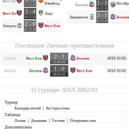
Вест Хэм
1 - 1
Юнайтед
Вест
Бр
Болтон
17.11.02
09.11.02
3 - 4
Вест Хэм
Лидс
3 - 1
Бирмингем
Болтон
10.11.02
02.11.02
2 - 0
Ливерпуль
Вест Хэм
02.11.02
Последние Личные противостояния
2 - 1
АПЛ 01/02
Вест Хэм
Болтон
11.05.02
11.05.02
1 - 0
АПЛ 01/02
Болтон
Вест Хэм
09.02.02
09.02.02
О турнире
АПЛ 2002/03
Турнир
|
Календарь матчей
Все туры сезона
Таблицы
|
|
|
Полная
Домашняя
Гостевая
Потерянные очки
Дополнительно