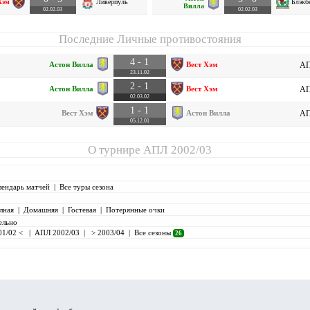
Хэм
Ливерпуль
Блэкб
Вилла
02.02.03
02.02.03
Последние Личные противостояния
4 - 1
Астон Вилла
Вест Хэм
АП
23.11.02
2 - 1
Астон Вилла
Вест Хэм
АП
02.03.02
1 - 1
Вест Хэм
Астон Вилла
АП
05.12.01
О турнире
АПЛ 2002/03
лендарь матчей
|
Все туры сезона
лная
|
Домашняя
|
Гостевая
|
Потерянные очки
ельно
01/02 <
|
АПЛ 2002/03
|
> 2003/04
|
Все сезоны
26