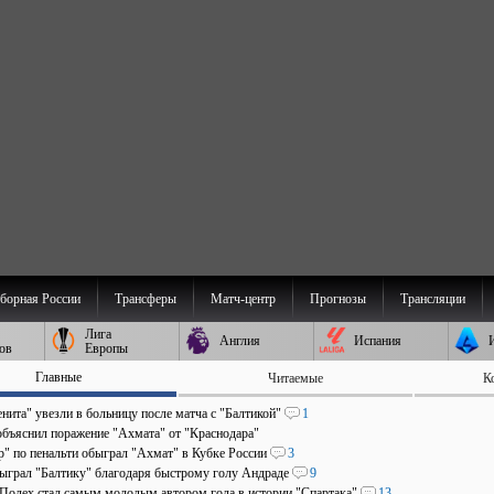
борная России
Трансферы
Матч-центр
Прогнозы
Трансляции
Лига
Англия
Испания
ов
Европы
Главные
Читаемые
К
нита" увезли в больницу после матча с "Балтикой"
1
объяснил поражение "Ахмата" от "Краснодара"
р" по пенальти обыграл "Ахмат" в Кубке России
3
быграл "Балтику" благодаря быстрому голу Андраде
9
 Полех стал самым молодым автором гола в истории "Спартака"
13