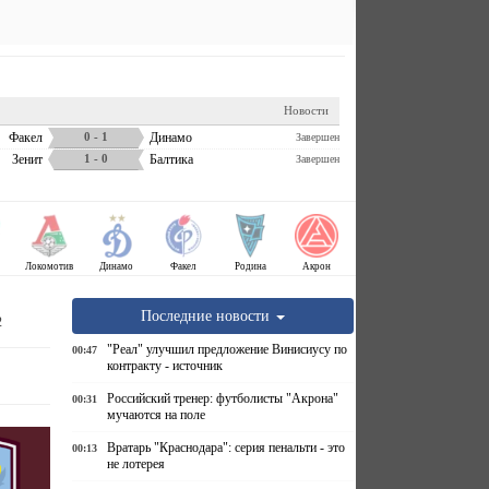
Новости
Факел
0 - 1
Динамо
Завершен
Зенит
1 - 0
Балтика
Завершен
Локомотив
Динамо
Факел
Родина
Акрон
Последние новости
2
"Реал" улучшил предложение Винисиусу по
00:47
контракту - источник
Российский тренер: футболисты "Акрона"
00:31
мучаются на поле
Вратарь "Краснодара": серия пенальти - это
00:13
не лотерея