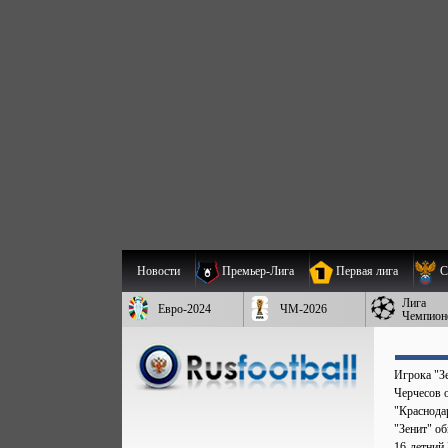
Новости
Премьер-Лига
Первая лига
С
Лига
Евро-2024
ЧМ-2026
Чемпион
Игрока "Зе
Черчесов 
"Краснода
"Зенит" о
16-летний