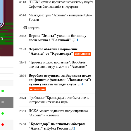
"ПСЖ" крупно проиграл испанскому клубу.
00:03
Сафонов был заменён в перерыве
Мелкадзе: цель "Ахмата" - выиграть Кубок
00:00
России
05 августа
Игрока "Зенита" увезли в больницу
23:52
ла
после матча с "Балтикой"
1
Черчесов объяснил поражение
23:48
"Ахмата" от "Краснодара"
эксклюзив
"Троечку можно поставить". Воробьёв
23:41
оценил свою игру в матче с "Ахматом"
Воробьев вступился за Баринова после
23:30
конфликта с фанатами "Локомотива":
нужно уважать легенду клуба
4
эксклюзив
Футболист "Краснодара": это была очень
23:24
интересная и тяжелая игра
ЦСКА может подписать полузащитника
23:10
"Акрона" - источник
"Краснодар" по пенальти обыграл
22:59
"Ахмат" в Кубке России
3