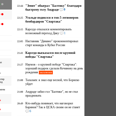
"Зенит" обыграл "Балтику" благодаря
22:44
быстрому голу Андраде
9
Угальде поднялся в топ-5 легионеров-
22:25
бомбардиров "Спартака"
Карседо отказался комментировать
22:15
возможный переход Даку
1
Наставник "Динамо" прокомментировал
22:05
старт команды в Кубке России
Карседо высказался после крупной
21:41
победы "Спартака"
ал
Наумов - о крупной победе "Спартака":
21:27
хороший подарок сделали Кечинову на день
рождения
эксклюзив
а
стер
Талалаев: я знал еще весной, что Бориско
21:08
ед
уйдет
нгем
Андраде забил гол "Балтике", но не стал
21:00
праздновать
а
Кто-нибудь понимает, что наговорил
20:49
Баринов? Так в ЦСКА своим он не станет
а
6