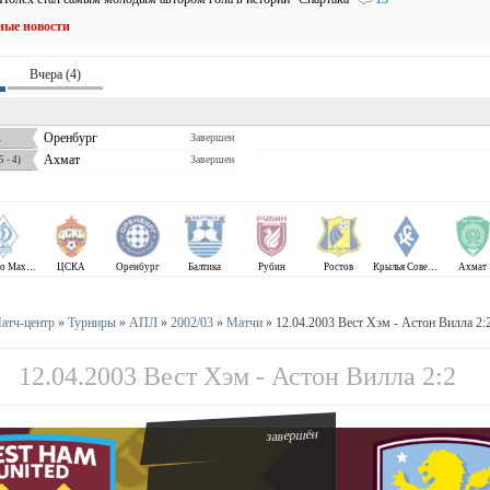
ные новости
Вчера (4)
1
Оренбург
Завершен
Ахмат
Завершен
 - 4)
Динамо Махачкала
ЦСКА
Оренбург
Балтика
Рубин
Ростов
Крылья Советов
Ахмат
атч-центр
»
Турниры
»
АПЛ
»
2002/03
»
Матчи
» 12.04.2003 Вест Хэм - Астон Вилла 2:
12.04.2003 Вест Хэм - Астон Вилла 2:2
завершён