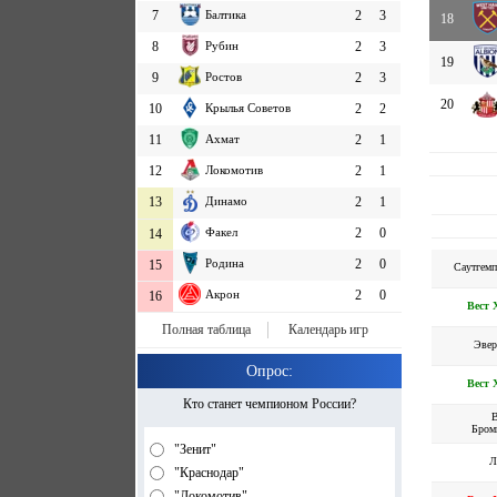
7
Балтика
2
3
18
8
Рубин
2
3
19
9
Ростов
2
3
20
10
Крылья Советов
2
2
11
Ахмат
2
1
12
Локомотив
2
1
13
Динамо
2
1
Факел
2
0
14
Родина
2
0
15
Саутгемп
Акрон
2
0
16
Вест 
Полная таблица
Календарь игр
Эвер
Опрос:
Вест 
Кто станет чемпионом России?
В
Бром
"Зенит"
Л
"Краснодар"
"Локомотив"