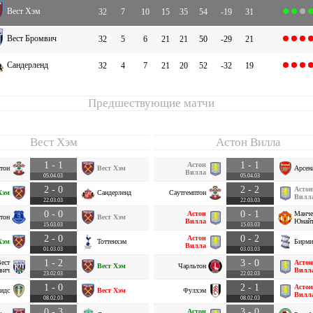
Вест Хэм
32
7
10
15
35
54
-19
31
Вест Бромвич
32
5
6
21
21
50
-29
21
Сандерленд
32
4
7
21
20
52
-32
19
Предшествующие матчи
Вест Хэм
Астон Вилла
1 - 1
1 - 1
Астон
тон
Вест Хэм
Арсен
Вилла
05.04.03
05.04.03
2 - 0
2 - 2
Астон
Хэм
Сандерленд
Саутгемптон
Вилл
22.03.03
22.03.03
0 - 0
0 - 1
Астон
Манче
тон
Вест Хэм
Вилла
Юнайт
15.03.03
15.03.03
2 - 0
0 - 2
Астон
Хэм
Тоттенхэм
Бирми
Вилла
01.03.03
03.03.03
1 - 2
3 - 0
ест
Астон
Вест Хэм
Чарльтон
вич
Вилл
23.02.03
22.02.03
1 - 0
2 - 1
Астон
идс
Вест Хэм
Фулхэм
Вилл
08.02.03
08.02.03
0 - 3
3 - 0
Астон