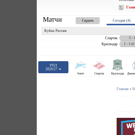
Глав
Матчи
Скрыть
Сегодня (4)
Кубок России
Спартак
5 - 
Краснодар
1 - 1
(П 5
РПЛ
2026/27
Зенит
Спартак
Краснодар
Главная
»
М