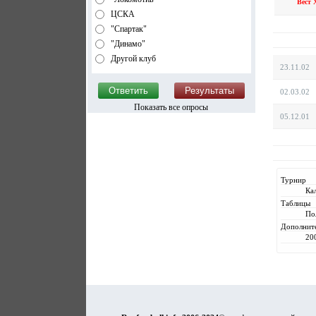
Вест 
ЦСКА
"Спартак"
"Динамо"
Другой клуб
23.11.02
02.03.02
Показать все опросы
05.12.01
Турнир
Ка
Таблицы
По
Дополнит
20