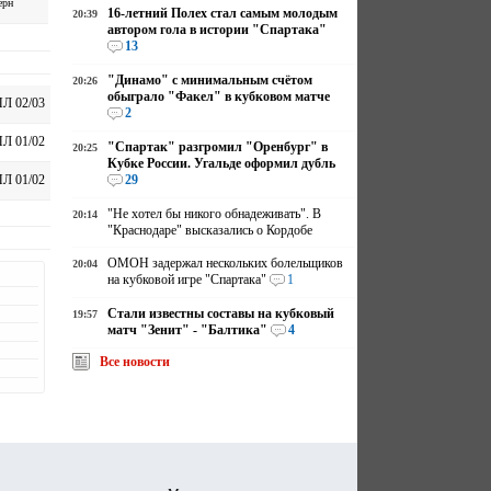
ерн
16-летний Полех стал самым молодым
20:39
автором гола в истории "Спартака"
13
"Динамо" с минимальным счётом
20:26
обыграло "Факел" в кубковом матче
Л 02/03
2
Л 01/02
"Спартак" разгромил "Оренбург" в
20:25
Кубке России. Угальде оформил дубль
29
Л 01/02
"Не хотел бы никого обнадеживать". В
20:14
"Краснодаре" высказались о Кордобе
ОМОН задержал нескольких болельщиков
20:04
на кубковой игре "Спартака"
1
Стали известны составы на кубковый
19:57
матч "Зенит" - "Балтика"
4
Все новости