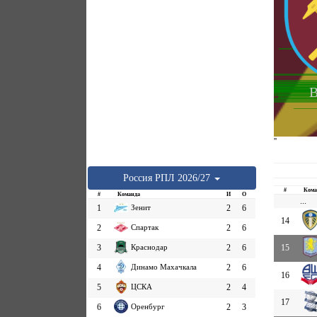
В
''
Россия
РПЛ
2026/27
#
Кома
#
Команда
И
О
...
1
Зенит
2
6
14
2
Спартак
2
6
3
Краснодар
2
6
15
4
Динамо Махачкала
2
6
16
5
ЦСКА
2
4
17
6
Оренбург
2
3