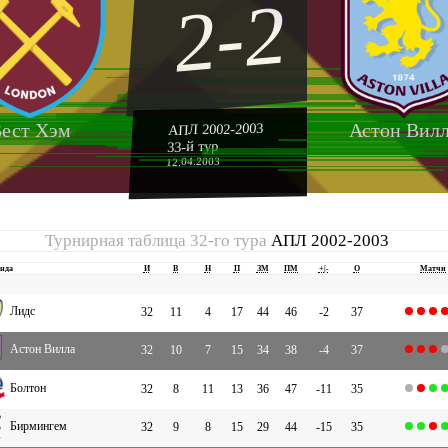
2-2
ест Хэм
Астон Вил
АПЛ 2002-2003
33-й тур
12.04.2003
Турнирная таблица 32-го тура
АПЛ 2002-2003
нда
И
В
Н
П
ЗМ
ПМ
+|-
О
Матчи
Лидс
32
11
4
17
44
46
-2
37
Астон Вилла
32
10
7
15
34
38
-4
37
Болтон
32
8
11
13
36
47
-11
35
Бирмингем
32
9
8
15
29
44
-15
35