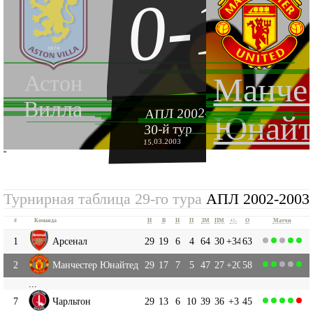
0-1
Астон
Манче
Вилла
АПЛ 2002-2003
Юнайт
30-й тур
15.03.2003
''
Турнирная таблица 29-го тура
АПЛ 2002-2003
#
Команда
И
В
Н
П
ЗМ
ПМ
+|-
О
Матчи
1
Арсенал
29
19
6
4
64
30
+34
63
2
Манчестер Юнайтед
29
17
7
5
47
27
+20
58
...
7
Чарльтон
29
13
6
10
39
36
+3
45