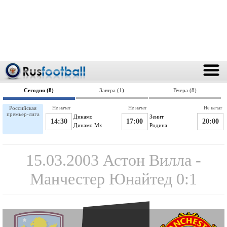
Сегодня (8)
Завтра (1)
Вчера (8)
Российская
Не начат
Не начат
Не начат
премьер-лига
Динамо
Зенит
14:30
17:00
20:00
Динамо Мх
Родина
15.03.2003 Астон Вилла -
Манчестер Юнайтед 0:1