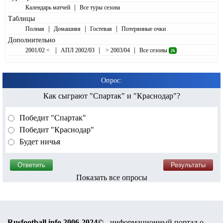
|
Календарь матчей
Все туры сезона
Таблицы
|
|
|
Полная
Домашняя
Гостевая
Потерянные очки
Дополнительно
|
|
|
2001/02 <
АПЛ 2002/03
> 2003/04
Все сезоны
26
Опрос:
Как сыграют "Спартак" и "Краснодар"?
Победит "Спартак"
Победит "Краснодар"
Будет ничья
Показать все опросы
Rusfootball.info 2006-2024©
- информационный портал о