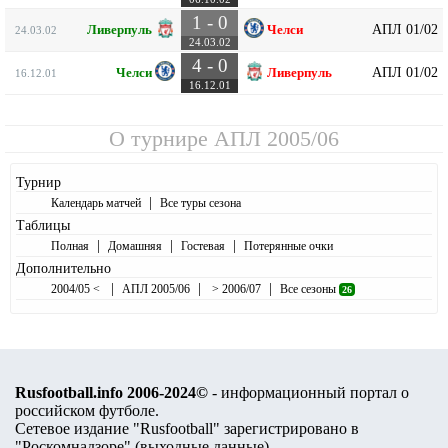
1 - 0
АПЛ 01/02
Ливерпуль
Челси
24.03.02
24.03.02
4 - 0
АПЛ 01/02
Челси
Ливерпуль
16.12.01
16.12.01
О турнире
АПЛ 2005/06
Турнир
|
Календарь матчей
Все туры сезона
Таблицы
|
|
|
Полная
Домашняя
Гостевая
Потерянные очки
Дополнительно
|
|
|
2004/05 <
АПЛ 2005/06
> 2006/07
Все сезоны
26
Rusfootball.info 2006-2024©
- информационный портал о
российском футболе.
Сетевое издание "Rusfootball" зарегистрировано в
"Роскомнадзоре" (
выходные данные
).