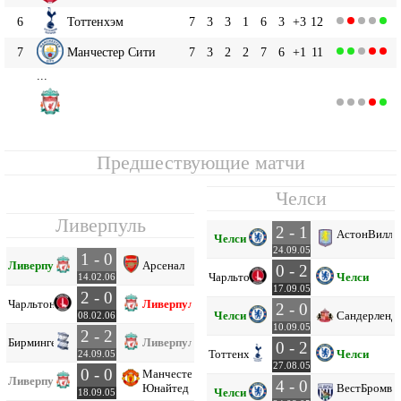
6
Тоттенхэм
7
3
3
1
6
3
+3
12
7
Манчестер Сити
7
3
2
2
7
6
+1
11
...
Ливерпуль
9
7
2
4
1
4
4
0
10
Предшествующие матчи
Челси
Ливерпуль
2 - 1
Астон
Вилла
Челси
24.09.05
1 - 0
Ливерпуль
Арсенал
0 - 2
Чарльтон
Челси
14.02.06
17.09.05
2 - 0
Чарльтон
Ливерпуль
2 - 0
Челси
Сандерленд
08.02.06
10.09.05
2 - 2
Бирмингем
Ливерпуль
0 - 2
Тоттенхэм
Челси
24.09.05
27.08.05
0 - 0
Манчестер
Ливерпуль
4 - 0
Юнайтед
Вест
Бромви
Челси
18.09.05