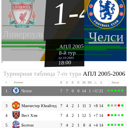
1-4
Ливерпуль
Челси
АПЛ 2005-2006
8-й тур
02.10.2005
18:00
''
Турнирная таблица 7-го тура
АПЛ 2005-2006
#
Команда
И
В
Н
П
ЗМ
ПМ
+|-
О
Матчи
1
Челси
7
7
0
0
14
1
+13
21
...
3
Манчестер Юнайтед
7
4
2
1
11
3
+8
14
4
Вест Хэм
7
4
2
1
12
5
+7
14
5
Болтон
7
4
2
1
8
4
+4
14