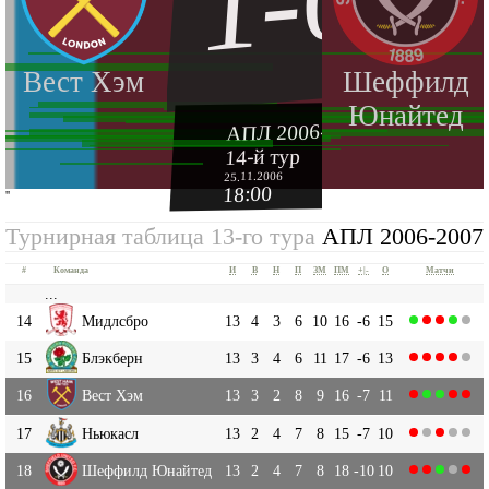
1-0
Вест Хэм
Шеффилд
Юнайтед
АПЛ 2006-2007
14-й тур
25.11.2006
18:00
''
Турнирная таблица 13-го тура
АПЛ 2006-2007
#
Команда
И
В
Н
П
ЗМ
ПМ
+|-
О
Матчи
...
14
Мидлсбро
13
4
3
6
10
16
-6
15
15
Блэкберн
13
3
4
6
11
17
-6
13
16
Вест Хэм
13
3
2
8
9
16
-7
11
17
Ньюкасл
13
2
4
7
8
15
-7
10
18
Шеффилд Юнайтед
13
2
4
7
8
18
-10
10