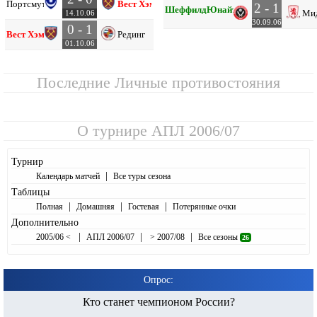
Портсмут
Вест Хэм
2 - 1
Шеффилд
Юнайтед
Ми
14.10.06
30.09.06
0 - 1
Вест Хэм
Рединг
01.10.06
Последние Личные противостояния
О турнире
АПЛ 2006/07
Турнир
|
Календарь матчей
Все туры сезона
Таблицы
|
|
|
Полная
Домашняя
Гостевая
Потерянные очки
Дополнительно
|
|
|
2005/06 <
АПЛ 2006/07
> 2007/08
Все сезоны
26
Опрос:
Кто станет чемпионом России?