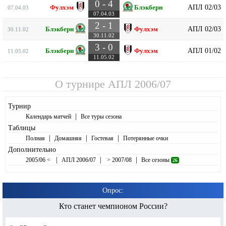
0 - 4
АПЛ 02/03
Фулхэм
Блэкберн
07.04.03
07.04.03
2 - 1
АПЛ 02/03
Блэкберн
Фулхэм
30.11.02
30.11.02
3 - 0
АПЛ 01/02
Блэкберн
Фулхэм
11.05.02
11.05.02
О турнире
АПЛ 2006/07
Турнир
|
Календарь матчей
Все туры сезона
Таблицы
|
|
|
Полная
Домашняя
Гостевая
Потерянные очки
Дополнительно
|
|
|
2005/06 <
АПЛ 2006/07
> 2007/08
Все сезоны
26
Опрос:
Кто станет чемпионом России?