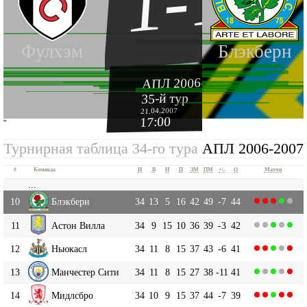
1-1
Фулхэм
Блэкберн
АПЛ 2006-2007
35-й тур
21.04.2007
17:00
''
Турнирная таблица 34-го тура
АПЛ 2006-2007
#
Команда
И
В
Н
П
ЗМ
ПМ
+|-
О
Матчи
...
10
Блэкберн
34
13
5
16
42
49
-7
44
11
Астон Вилла
34
9
15
10
36
39
-3
42
12
Ньюкасл
34
11
8
15
37
43
-6
41
13
Манчестер Сити
34
11
8
15
27
38
-11
41
14
Мидлсбро
34
10
9
15
37
44
-7
39