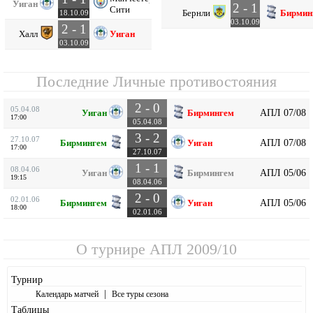
Уиган
2 - 1
Сити
Бернли
Бирмин
18.10.09
03.10.09
2 - 1
Халл
Уиган
03.10.09
Последние Личные противостояния
2 - 0
05.04.08
АПЛ 07/08
Уиган
Бирмингем
17:00
05.04.08
3 - 2
27.10.07
АПЛ 07/08
Бирмингем
Уиган
17:00
27.10.07
1 - 1
08.04.06
АПЛ 05/06
Уиган
Бирмингем
19:15
08.04.06
2 - 0
02.01.06
АПЛ 05/06
Бирмингем
Уиган
18:00
02.01.06
О турнире
АПЛ 2009/10
Турнир
|
Календарь матчей
Все туры сезона
Таблицы