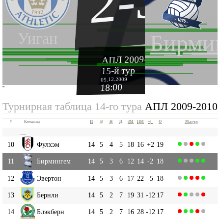
2-3
Уиган
Бирми
АПЛ 2009-2010
15-й тур
05.12.2009
18:00
''
Турнирная таблица 14-го тура
АПЛ 2009-2010
#
Команда
И
В
Н
П
ЗМ
ПМ
+|-
О
Матчи
...
10
Фулхэм
14
5
4
5
18
16
+2
19
11
Бирмингем
14
5
3
6
12
14
-2
18
12
Эвертон
14
5
3
6
17
22
-5
18
13
Бернли
14
5
2
7
19
31
-12
17
14
Блэкберн
14
5
2
7
16
28
-12
17