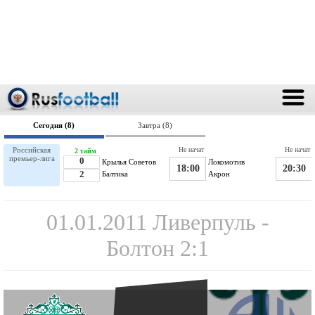
Сегодня (8)
Завтра (8)
Российская
Не начат
Не начат
2 тайм
премьер-лига
0
Крылья Советов
Локомотив
18:00
20:30
2
Балтика
Акрон
01.01.2011 Ливерпуль -
Болтон 2:1