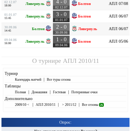
4 - 0
02.12.07
АПЛ 07/08
Ливерпуль
Болтон
18:00
02.12.07
3 - 0
01.01.07
АПЛ 06/07
Ливерпуль
Болтон
15:45
01.01.07
2 - 0
30.09.06
АПЛ 06/07
Болтон
Ливерпуль
14:45
30.09.06
1 - 0
09.04.06
АПЛ 05/06
Ливерпуль
Болтон
16:00
09.04.06
О турнире
АПЛ 2010/11
Турнир
|
Календарь матчей
Все туры сезона
Таблицы
|
|
|
Полная
Домашняя
Гостевая
Потерянные очки
Дополнительно
|
|
|
2009/10 <
АПЛ 2010/11
> 2011/12
Все сезоны
26
Опрос: