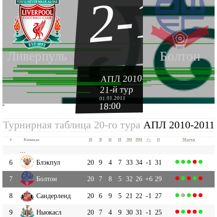
2-1
Ливерпуль
Болтон
АПЛ 2010-2011
21-й тур
01.01.2011
18:00
''
Турнирная таблица 20-го тура
АПЛ 2010-2011
#
Команда
И
В
Н
П
ЗМ
ПМ
+|-
О
Матчи
...
6
Блэкпул
20
9
4
7
33
34
-1
31
7
Болтон
20
7
8
5
32
26
+6
29
8
Сандерленд
20
6
9
5
21
22
-1
27
9
Ньюкасл
20
7
4
9
30
31
-1
25