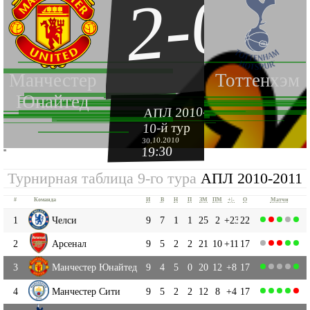
2-0
Манчестер
Тоттенхэм
Юнайтед
АПЛ 2010-2011
10-й тур
30.10.2010
19:30
''
Турнирная таблица 9-го тура
АПЛ 2010-2011
#
Команда
И
В
Н
П
ЗМ
ПМ
+|-
О
Матчи
1
Челси
9
7
1
1
25
2
+23
22
2
Арсенал
9
5
2
2
21
10
+11
17
3
Манчестер Юнайтед
9
4
5
0
20
12
+8
17
4
Манчестер Сити
9
5
2
2
12
8
+4
17