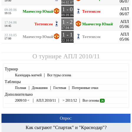
19:00
06/07
04.02.07
1 - 0
АПЛ
09.09.06
Манчестер Юнайтед
Тоттенхэм
19:15
06/07
09.09.06
1 - 2
АПЛ
17.04.06
Тоттенхэм
Манчестер Юнайтед
14:45
05/06
17.04.06
1 - 1
АПЛ
22.10.05
Манчестер Юнайтед
Тоттенхэм
17:00
05/06
22.10.05
О турнире
АПЛ 2010/11
Турнир
|
Календарь матчей
Все туры сезона
Таблицы
|
|
|
Полная
Домашняя
Гостевая
Потерянные очки
Дополнительно
|
|
|
2009/10 <
АПЛ 2010/11
> 2011/12
Все сезоны
26
Опрос:
Как сыграют "Спартак" и "Краснодар"?