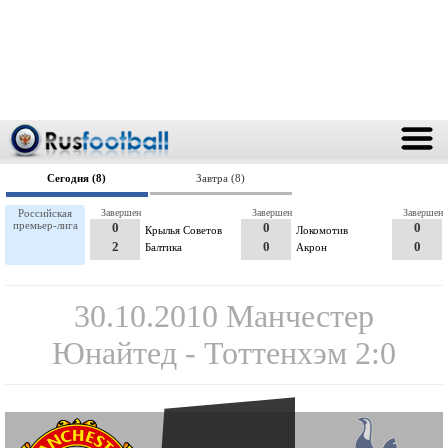
Сегодня (8)
Завтра (8)
Российская
Завершен
Завершен
Завершен
премьер-лига
0
0
0
Крылья Советов
Локомотив
2
0
0
Балтика
Акрон
30.10.2010 Манчестер
Юнайтед - Тоттенхэм 2:0