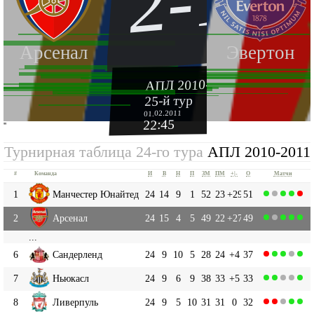
2-1
Арсенал
Эвертон
АПЛ 2010-2011
25-й тур
01.02.2011
22:45
''
Турнирная таблица 24-го тура
АПЛ 2010-2011
#
Команда
И
В
Н
П
ЗМ
ПМ
+|-
О
Матчи
1
Манчестер Юнайтед
24
14
9
1
52
23
+29
51
2
Арсенал
24
15
4
5
49
22
+27
49
...
6
Сандерленд
24
9
10
5
28
24
+4
37
7
Ньюкасл
24
9
6
9
38
33
+5
33
8
Ливерпуль
24
9
5
10
31
31
0
32