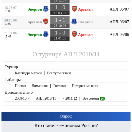
29.12.07
1 - 0
18.03.07
АПЛ 06/07
Эвертон
Арсенал
19:00
18.03.07
1 - 1
28.10.06
АПЛ 06/07
Арсенал
Эвертон
17:00
28.10.06
1 - 0
21.01.06
АПЛ 05/06
Эвертон
Арсенал
15:45
21.01.06
О турнире
АПЛ 2010/11
Турнир
|
Календарь матчей
Все туры сезона
Таблицы
|
|
|
Полная
Домашняя
Гостевая
Потерянные очки
Дополнительно
|
|
|
2009/10 <
АПЛ 2010/11
> 2011/12
Все сезоны
26
Опрос:
Кто станет чемпионом России?