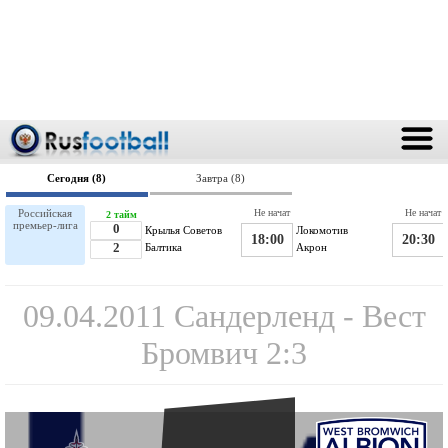
Сегодня (8)
Завтра (8)
Российская
Не начат
Не начат
2 тайм
премьер-лига
0
Крылья Советов
Локомотив
18:00
20:30
2
Балтика
Акрон
09.04.2011 Сандерленд - Вест
Бромвич 2:3