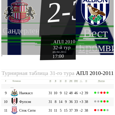
2-3
Сандерленд
Вест
АПЛ 2010-2011
Бромв
32-й тур
09.04.2011
17:00
''
Турнирная таблица 31-го тура
АПЛ 2010-2011
#
Команда
И
В
Н
П
ЗМ
ПМ
+|-
О
Матчи
...
9
Ньюкасл
31
10
9
12
48
46
+2
39
10
Фулхэм
31
8
14
9
36
33
+3
38
11
Сток Сити
31
11
5
15
37
39
-2
38