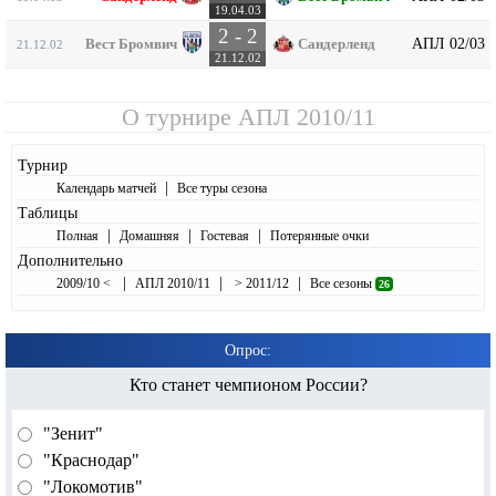
19.04.03
2 - 2
АПЛ 02/03
Вест Бромвич
Сандерленд
21.12.02
21.12.02
О турнире
АПЛ 2010/11
Турнир
|
Календарь матчей
Все туры сезона
Таблицы
|
|
|
Полная
Домашняя
Гостевая
Потерянные очки
Дополнительно
|
|
|
2009/10 <
АПЛ 2010/11
> 2011/12
Все сезоны
26
Опрос:
Кто станет чемпионом России?
"Зенит"
"Краснодар"
"Локомотив"