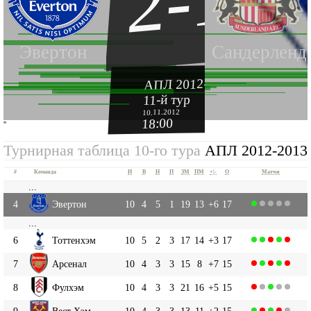
2-1
Эвертон
Сандерленд
АПЛ 2012-2013
11-й тур
10.11.2012
18:00
''
Турнирная таблица 10-го тура
АПЛ 2012-2013
#
Команда
И
В
Н
П
ЗМ
ПМ
+|-
О
Матчи
...
4
Эвертон
10
4
5
1
19
13
+6
17
...
6
Тоттенхэм
10
5
2
3
17
14
+3
17
7
Арсенал
10
4
3
3
15
8
+7
15
8
Фулхэм
10
4
3
3
21
16
+5
15
9
Вест Хэм
10
4
3
3
13
11
+2
15