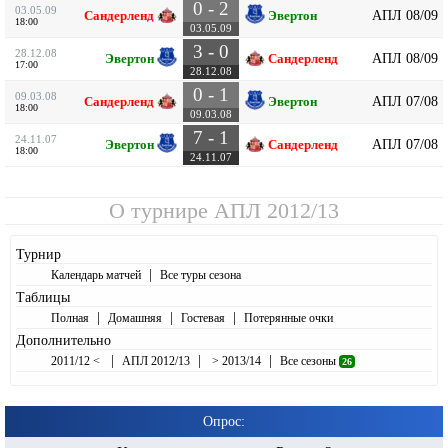
0 - 2
03.05.09
АПЛ 08/09
Сандерленд
Эвертон
18:00
03.05.09
3 - 0
28.12.08
АПЛ 08/09
Эвертон
Сандерленд
17:00
28.12.08
0 - 1
09.03.08
АПЛ 07/08
Сандерленд
Эвертон
18:00
09.03.08
7 - 1
24.11.07
АПЛ 07/08
Эвертон
Сандерленд
18:00
24.11.07
О турнире
АПЛ 2012/13
Турнир
|
Календарь матчей
Все туры сезона
Таблицы
|
|
|
Полная
Домашняя
Гостевая
Потерянные очки
Дополнительно
|
|
|
2011/12 <
АПЛ 2012/13
> 2013/14
Все сезоны
26
Опрос: