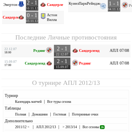
2 - 1
1 - 1
Куинз
Парк
Рейнджерс
Эвертон
Сандерленд
Р
10.11.12
04.11.12
0 - 1
Астон
Сандерленд
Вилла
03.11.12
Последние Личные противостояния
2 - 1
22.12.07
АПЛ 07/08
Рединг
Сандерленд
18:00
22.12.07
2 - 1
15.09.07
АПЛ 07/08
Сандерленд
Рединг
17:00
15.09.07
О турнире
АПЛ 2012/13
Турнир
|
Календарь матчей
Все туры сезона
Таблицы
|
|
|
Полная
Домашняя
Гостевая
Потерянные очки
Дополнительно
|
|
|
2011/12 <
АПЛ 2012/13
> 2013/14
Все сезоны
26