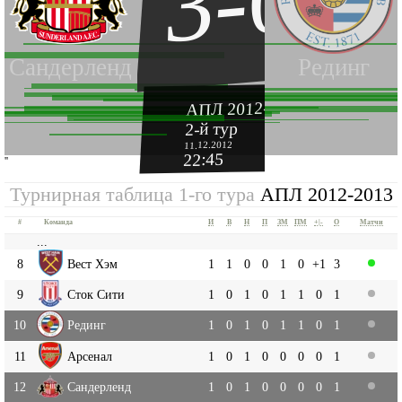
3-0
Сандерленд
Рединг
АПЛ 2012-2013
2-й тур
11.12.2012
22:45
''
Турнирная таблица 1-го тура
АПЛ 2012-2013
#
Команда
И
В
Н
П
ЗМ
ПМ
+|-
О
Матчи
...
8
Вест Хэм
1
1
0
0
1
0
+1
3
9
Сток Сити
1
0
1
0
1
1
0
1
10
Рединг
1
0
1
0
1
1
0
1
11
Арсенал
1
0
1
0
0
0
0
1
12
Сандерленд
1
0
1
0
0
0
0
1