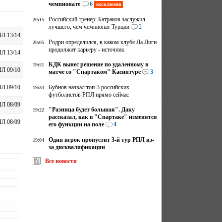
чемпионате
6
эксклюзив
Российский тренер: Батраков заслужил
20:15
лучшего, чем чемпионат Турции
2
Л 13/14
Родри определился, в каком клубе Ла Лиги
20:05
продолжит карьеру - источник
Л 13/14
КДК вынес решение по удаленному в
19:51
Л 09/10
матче со "Спартаком" Касинтуре
3
Бубнов назвал топ-3 российских
Л 09/10
19:33
футболистов РПЛ прямо сейчас
Л 08/09
"Разница будет большая". Даку
19:22
рассказал, как в "Спартаке" изменятся
Л 08/09
его функции на поле
4
Один игрок пропустит 3-й тур РПЛ из-
19:04
за дисквалификации
Все новости