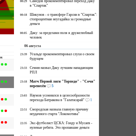
Самедов прокомментировал переход Даку
00:29
в "Спартак"
Шикунов - о трансфере Гарсии в "Спартак":
00:18
стопроцентная неугадайка за громадные
деньги
Даку: за пределами поля я дружелюбный
00:05
человек
06 августа
Угальде прокомментировал слухи о своем
23:39
чи
будущем
Семин назвал Даку лучшим нападающим
23:33
РПЛ
Матч Первой лиги "Торпедо" - "Сочи"
23:18
перенесён
5
Наумов усомнился в целесообразности
23:03
перехода Батракова в "Галатасарай"
1
Смородская назвала главную причину
22:51
неудачного старта "Локомотива"
Экс-футболист ЦСКА: Гонду и Мусаев -
22:35
нулевые ребята. Это пропавшие деньги