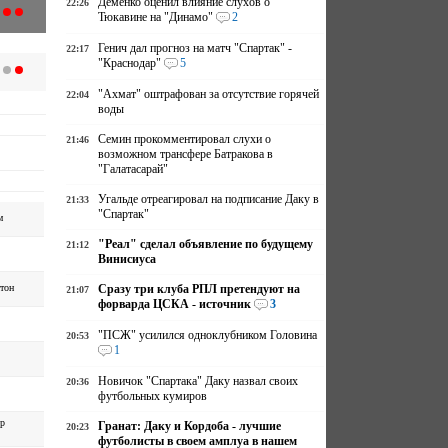
Деменко оценил влияние слухов о
22:26
Тюкавине на "Динамо"
2
Генич дал прогноз на матч "Спартак" -
22:17
"Краснодар"
5
"Ахмат" оштрафован за отсутствие горячей
22:04
воды
Семин прокомментировал слухи о
21:46
возможном трансфере Батракова в
"Галатасарай"
Угальде отреагировал на подписание Даку в
21:33
"Спартак"
м
"Реал" сделал объявление по будущему
21:12
Винисиуса
тон
Сразу три клуба РПЛ претендуют на
21:07
форварда ЦСКА - источник
3
"ПСЖ" усилился одноклубником Головина
20:53
1
Новичок "Спартака" Даку назвал своих
20:36
футбольных кумиров
р
Гранат: Даку и Кордоба - лучшие
20:23
футболисты в своем амплуа в нашем