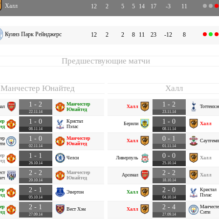
Халл
12
2
5
5
14
17
-3
11
Куинз Парк Рейнджерс
12
2
2
8
11
23
-12
8
Предшествующие матчи
Манчестер Юнайтед
Халл
1 - 2
1 - 2
Манчестер
нал
Халл
Тоттенхэ
Юнайтед
22.11.14
23.11.14
1 - 0
1 - 0
ер
Кристал
Бернли
Халл
ед
Пэлас
08.11.14
08.11.14
1 - 0
0 - 1
тер
Манчестер
Халл
Саутгемп
ти
Юнайтед
02.11.14
01.11.14
1 - 1
0 - 0
ер
Челси
Ливерпуль
Халл
ед
26.10.14
25.10.14
2 - 2
2 - 2
ест
Манчестер
Арсенал
Халл
ич
Юнайтед
20.10.14
18.10.14
2 - 1
2 - 0
ер
Кристал
Эвертон
Халл
ед
Пэлас
05.10.14
04.10.14
2 - 1
2 - 4
ер
Манчесте
Вест Хэм
Халл
ед
Сити
27.09.14
27.09.14