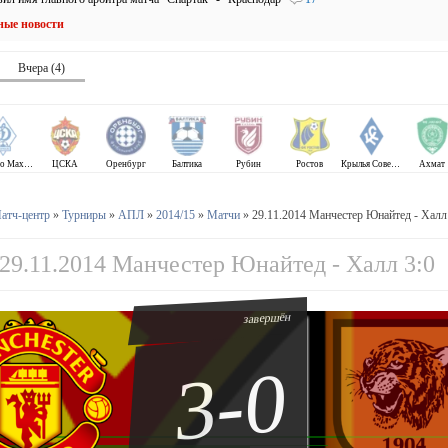
ные новости
Вчера (4)
Динамо Махачкала
ЦСКА
Оренбург
Балтика
Рубин
Ростов
Крылья Советов
Ахмат
атч-центр
»
Турниры
»
АПЛ
»
2014/15
»
Матчи
» 29.11.2014 Манчестер Юнайтед - Халл
29.11.2014 Манчестер Юнайтед - Халл 3:0
завершён
3-0