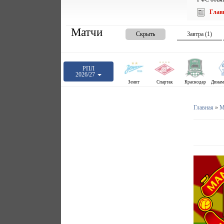
Глав
Матчи
Скрыть
Завтра (1)
РПЛ
2026/27
Зенит
Спартак
Краснодар
Главная
»
М