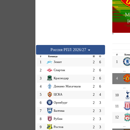
М
''
Россия
РПЛ
2026/27
#
Кома
#
Команда
И
О
1
1
Зенит
2
6
2
Спартак
2
6
...
3
Краснодар
2
6
4
4
Динамо Махачкала
2
6
...
5
ЦСКА
2
4
10
6
Оренбург
2
3
11
7
Балтика
2
3
12
8
Рубин
2
3
...
9
Ростов
2
3