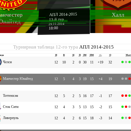
анчестер
Халл
АПЛ 2014-2015
13-й тур
Юнайтед
29.11.2014
18:00
Турнирная таблица 12-го тура
АПЛ 2014-2015
нда
И
В
Н
П
ЗМ
ПМ
+|-
О
Мат
Челси
12
10
2
0
30
11
+19
32
Манчестер Юнайтед
12
5
4
3
19
15
+4
19
Тоттенхэм
12
5
2
5
16
17
-1
17
Сток Сити
12
4
3
5
13
15
-2
15
Ливерпуль
12
4
2
6
15
18
-3
14