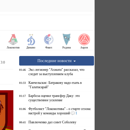
Локомотив
Динамо
Факел
Родина
Акрон
Последние новости
 3:0
Экс-легионер "Ахмата" рассказал, что
01:46
следит за выступлением клуба
Канчельскис: Батракову надо ехать в
01:33
"Галатасарай"
Барбоза оценил трансфер Даку: это
01:17
существенное усиление
Футболист "Локомотива" - о старте сезона:
01:06
настрой у команды хороший
1
Павлюченко дал совет Соболеву
00:41