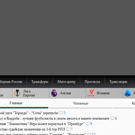
борная России
Трансферы
Матч-центр
Прогнозы
Трансляции
Лига
Англия
Испания
ов
Европы
Главные
Читаемые
К
ой лиги "Торпедо" - "Сочи" перенесён
5
аку и Кордоба - лучшие футболисты в своем амплуа в нашем чемпионате
6
ник "Локомотива" Вера может вернуться в "Оренбург"
9
стны судейские назначения на 3-й тур РПЛ
7
ил имя главного арбитра матча "Спартак" - "Краснодар"
17