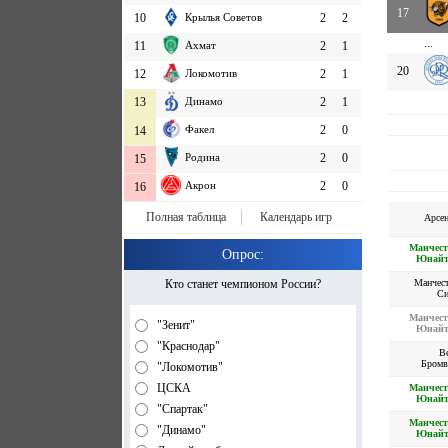
17
10
Крылья Советов
2
2
...
11
Ахмат
2
1
20
12
Локомотив
2
1
13
Динамо
2
1
Факел
2
0
14
Родина
2
0
15
Акрон
2
0
16
Полная таблица
Календарь игр
Арсе
Манчест
Опрос:
Юнайт
Манчес
Кто станет чемпионом России?
Си
Манчест
"Зенит"
Юнайт
"Краснодар"
В
Бромв
"Локомотив"
ЦСКА
Манчест
Юнайт
"Спартак"
Манчест
"Динамо"
Юнайт