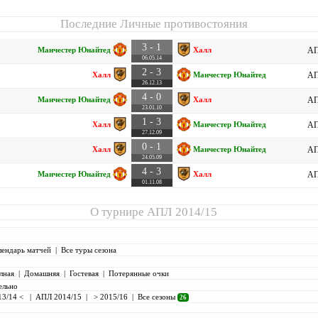
Последние Личные противостояния
3 - 1
Манчестер Юнайтед
Халл
АП
06.05.14
2 - 3
Халл
Манчестер Юнайтед
АП
26.12.13
4 - 0
Манчестер Юнайтед
Халл
АП
23.01.10
1 - 3
Халл
Манчестер Юнайтед
АП
27.12.09
0 - 1
Халл
Манчестер Юнайтед
АП
24.05.09
4 - 3
Манчестер Юнайтед
Халл
АП
01.11.08
О турнире
АПЛ 2014/15
лендарь матчей
|
Все туры сезона
лная
|
Домашняя
|
Гостевая
|
Потерянные очки
ельно
13/14 <
|
АПЛ 2014/15
|
> 2015/16
|
Все сезоны
26