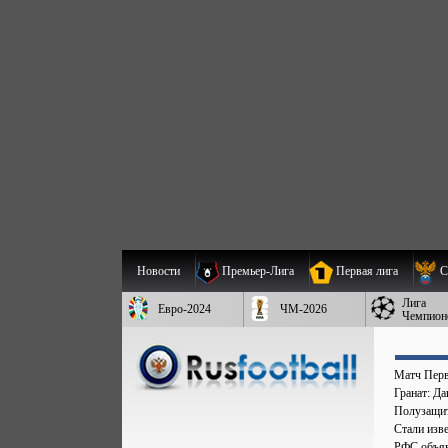
Новости
Премьер-Лига
Первая лига
С
Лига
Евро-2024
ЧМ-2026
Чемпион
Матч Перв
Гранат: Д
Полузащит
Стали изве
РФС объяв