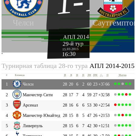
1-1
Челси
Саутгемпто
АПЛ 2014-2015
29-й тур
15.03.2015
16:30
''
Турнирная таблица 28-го тура
АПЛ 2014-2015
#
Команда
И
В
Н
П
ЗМ
ПМ
+|-
О
Матчи
1
Челси
28
20
6
2
60
23
+37
66
2
Манчестер Сити
28
17
7
4
59
27
+32
58
3
Арсенал
28
16
6
6
53
30
+23
54
4
Манчестер Юнайтед
28
15
8
5
47
26
+21
53
5
Ливерпуль
28
15
6
7
42
30
+12
51
6
Тоттенхэм
28
15
5
8
46
39
+7
50