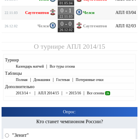
01.05.04
0 - 1
АПЛ 03/04
Саутгемптон
Челси
22.11.03
22.11.03
0 - 0
АПЛ 02/03
Челси
Саутгемптон
26.12.02
26.12.02
О турнире
АПЛ 2014/15
Турнир
|
Календарь матчей
Все туры сезона
Таблицы
|
|
|
Полная
Домашняя
Гостевая
Потерянные очки
Дополнительно
|
|
|
2013/14 <
АПЛ 2014/15
> 2015/16
Все сезоны
26
Опрос:
Кто станет чемпионом России?
"Зенит"