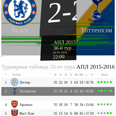
2-2
Челси
Тоттенхэм
АПЛ 2015-2016
36-й тур
02.05.2016
22:00
''
Турнирная таблица 35-го тура
АПЛ 2015-2016
#
Команда
И
В
Н
П
ЗМ
ПМ
+|-
О
Матчи
1
Лестер
35
22
10
3
63
33
+30
76
2
Тоттенхэм
35
19
12
4
65
26
+39
69
...
4
Арсенал
35
18
10
7
58
34
+24
64
5
Вест Хэм
35
15
14
6
60
45
+15
59