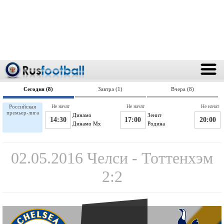
Сегодня (8)
Завтра (1)
Вчера (8)
Российская
Не начат
Не начат
Не начат
премьер-лига
Динамо
Зенит
14:30
17:00
20:00
Динамо Мх
Родина
02.05.2016 Челси - Тоттенхэм
2:2