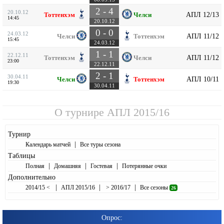
2 - 4
20.10.12
АПЛ 12/13
Тоттенхэм
Челси
14:45
20.10.12
0 - 0
24.03.12
АПЛ 11/12
Челси
Тоттенхэм
15:45
24.03.12
1 - 1
22.12.11
АПЛ 11/12
Тоттенхэм
Челси
23:00
22.12.11
2 - 1
30.04.11
АПЛ 10/11
Челси
Тоттенхэм
19:30
30.04.11
О турнире
АПЛ 2015/16
Турнир
|
Календарь матчей
Все туры сезона
Таблицы
|
|
|
Полная
Домашняя
Гостевая
Потерянные очки
Дополнительно
|
|
|
2014/15 <
АПЛ 2015/16
> 2016/17
Все сезоны
26
Опрос: