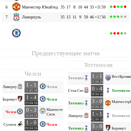
6
Манчестер Юнайтед
35
17
8
10
44
33
+11
59
7
Ливерпуль
35
15
11
9
59
46
+13
56
...
Челси
9
35
12
12
11
54
47
+7
48
Предшествующие матчи
Тоттенхэм
Челси
1 - 1
Вест
Бромв
Тоттенхэм
25.04.16
1 - 1
Ливерпуль
Челси
0 - 4
Сток Сити
Тоттенхэм
11.05.16
18.04.16
1 - 4
Борнмут
Челси
3 - 0
Манчестер
Тоттенхэм
23.04.16
10.04.16
0 - 3
Манчестер
Челси
1 - 1
Сити
Ливерпуль
Тоттенхэм
16.04.16
02.04.16
1 - 0
Суонси
Челси
3 - 0
Тоттенхэм
Борнмут
09.04.16