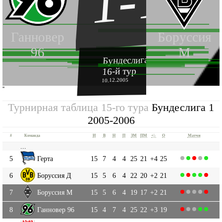
1-1
Ганновер
Боруссия
96
М
Бундеслига 1 2005-2006
16-й тур
10.12.2005
''
Турнирная таблица 15-го тура
Бундеслига 1
2005-2006
#
Команда
И
В
Н
П
ЗМ
ПМ
+|-
О
Матчи
...
5
Герта
15
7
4
4
25
21
+4
25
6
Боруссия Д
15
5
6
4
22
20
+2
21
7
Боруссия М
15
5
6
4
19
17
+2
21
8
Ганновер 96
15
4
7
4
25
22
+3
19