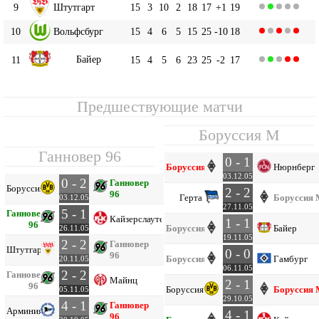
9
Штутгарт
15
3
10
2
18
17
+1
19
10
Вольфсбург
15
4
6
5
15
25
-10
18
Байер
11
15
4
5
6
23
25
-2
17
Предшествующие матчи
Боруссия М
Ганновер 96
0 - 1
Боруссия М
Нюрнберг
03.12.05
0 - 2
Ганновер
Боруссия Д
2 - 2
96
Герта
Боруссия 
03.12.05
27.11.05
5 - 1
Ганновер
Кайзерслаутерн
1 - 1
96
Боруссия М
Байер
26.11.05
19.11.05
2 - 2
Ганновер
Штутгарт
0 - 0
96
Боруссия М
Гамбург
20.11.05
06.11.05
2 - 2
Ганновер
Майнц
2 - 1
96
Боруссия Д
Боруссия 
05.11.05
29.10.05
4 - 1
Ганновер
Арминия
4 - 1
96