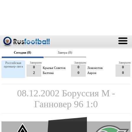
Сегодня (8)
Завтра (8)
Российская
Завершен
Завершен
Завершен
премьер-лига
0
0
0
Крылья Советов
Локомотив
2
0
0
Балтика
Акрон
08.12.2002 Боруссия М -
Ганновер 96 1:0