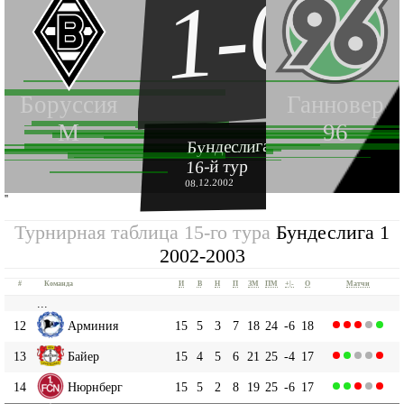
1-0
Боруссия
Ганновер
М
96
Бундеслига 1 2002-2003
16-й тур
08.12.2002
''
Турнирная таблица 15-го тура
Бундеслига 1
2002-2003
#
Команда
И
В
Н
П
ЗМ
ПМ
+|-
О
Матчи
...
12
Арминия
15
5
3
7
18
24
-6
18
13
Байер
15
4
5
6
21
25
-4
17
14
Нюрнберг
15
5
2
8
19
25
-6
17