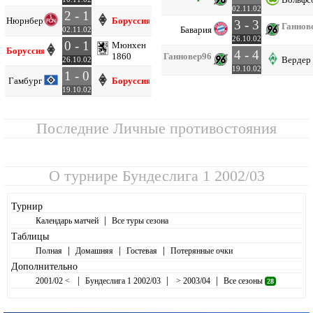
02.11.02
2 - 1
Нюрнберг
Боруссия М
3 - 3
Ганнов
Бавария
02.11.02
26.10.02
0 - 1
Мюнхен
Боруссия М
4 - 4
1860
Ганновер
96
Вердер
26.10.02
19.10.02
1 - 0
Гамбург
Боруссия М
19.10.02
Последние Личные противостояния
О турнире
Бундеслига 1 2002/03
Турнир
|
Календарь матчей
Все туры сезона
Таблицы
|
|
|
Полная
Домашняя
Гостевая
Потерянные очки
Дополнительно
|
|
|
2001/02 <
Бундеслига 1 2002/03
> 2003/04
Все сезоны
28