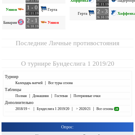
Хоффенхайм
Падербор
09.11.19
01.11.19
1 - 0
Унион
Герта
2 - 3
Герта
Хоффенх
02.11.19
26.10.19
2 - 1
Бавария
Унион
26.10.19
Последние Личные противостояния
О турнире
Бундеслига 1 2019/20
Турнир
|
Календарь матчей
Все туры сезона
Таблицы
|
|
|
Полная
Домашняя
Гостевая
Потерянные очки
Дополнительно
|
|
|
2018/19 <
Бундеслига 1 2019/20
> 2020/21
Все сезоны
28
Опрос: