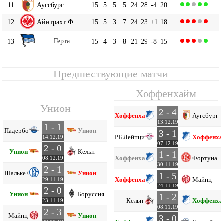
11
Аугсбург
15
5
5
5
24
28
-4
20
12
Айнтрахт Ф
15
5
3
7
24
23
+1
18
Герта
13
15
4
3
8
21
29
-8
15
Предшествующие матчи
Хоффенхайм
Унион
2 - 4
Хоффенхайм
Аугсбург
13.12.19
1 - 1
Падерборн
Унион
3 - 1
РБ Лейпциг
Хоффенх
14.12.19
07.12.19
2 - 0
Унион
Кельн
1 - 1
Хоффенхайм
Фортуна
08.12.19
30.11.19
2 - 1
Шальке 04
Унион
1 - 5
Хоффенхайм
Майнц
29.11.19
24.11.19
2 - 0
Унион
Боруссия М
1 - 2
Кельн
Хоффенх
23.11.19
08.11.19
2 - 3
Майнц
Унион
3 - 0