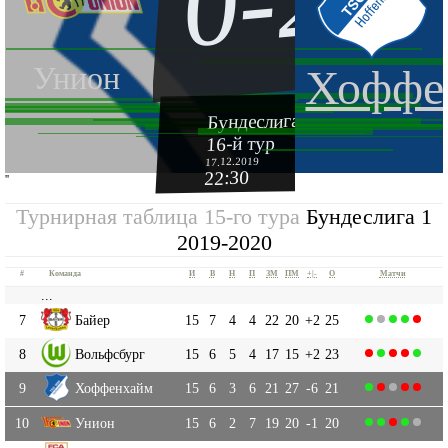
0-2
Унион
Хоффе
Бундеслига 1 2019-2020
16-й тур
17.12.2019
22:30
''
Турнирная таблица 15-го тура
Бундеслига 1
2019-2020
#
Команда
И
В
Н
П
ЗМ
ПМ
+|-
О
Матчи
...
7
Байер
15
7
4
4
22
20
+2
25
8
Вольфсбург
15
6
5
4
17
15
+2
23
9
Хоффенхайм
15
6
3
6
21
27
-6
21
10
Унион
15
6
2
7
19
20
-1
20