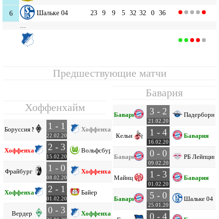
Шальке 04
23
9
9
5
32
32
0
36
6
...
Хоффенхайм
8
23
10
4
9
34
36
-2
34
Предшествующие матчи
Бавария
Хоффенхайм
3 - 2
Бавария
Падерборн
21.02.20
1 - 1
Боруссия М
Хоффенхайм
1 - 4
Кельн
Бавария
22.02.20
16.02.20
2 - 3
Хоффенхайм
Вольфсбург
0 - 0
Бавария
РБ Лейпциг
15.02.20
09.02.20
1 - 0
Фрайбург
Хоффенхайм
1 - 3
Майнц
Бавария
08.02.20
01.02.20
2 - 1
Хоффенхайм
Байер
5 - 0
Бавария
Шальке 04
01.02.20
25.01.20
0 - 3
Вердер
Хоффенхайм
0 - 4