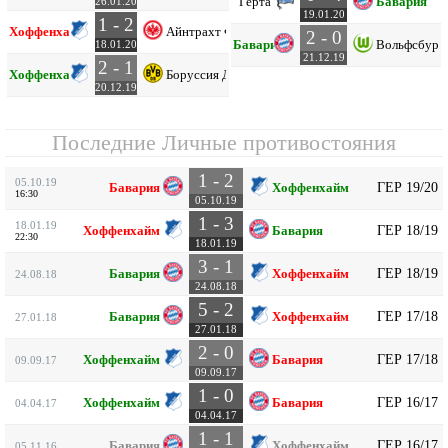
Герта
Бавария
26.01.20
19.01.20
1 - 2
Хоффенхайм
Айнтрахт Ф
2 - 0
Бавария
Вольфсбург
18.01.20
21.12.19
2 - 1
Хоффенхайм
Боруссия Д
20.12.19
Последние Личные противостояния
1 - 2
05.10.19
ГЕР 19/20
Бавария
Хоффенхайм
16:30
05.10.19
1 - 3
18.01.19
ГЕР 18/19
Хоффенхайм
Бавария
22:30
18.01.19
3 - 1
ГЕР 18/19
Бавария
Хоффенхайм
24.08.18
24.08.18
5 - 2
ГЕР 17/18
Бавария
Хоффенхайм
27.01.18
27.01.18
2 - 0
ГЕР 17/18
Хоффенхайм
Бавария
09.09.17
09.09.17
1 - 0
ГЕР 16/17
Хоффенхайм
Бавария
04.04.17
04.04.17
1 - 1
ГЕР 16/17
Бавария
Хоффенхайм
05.11.16