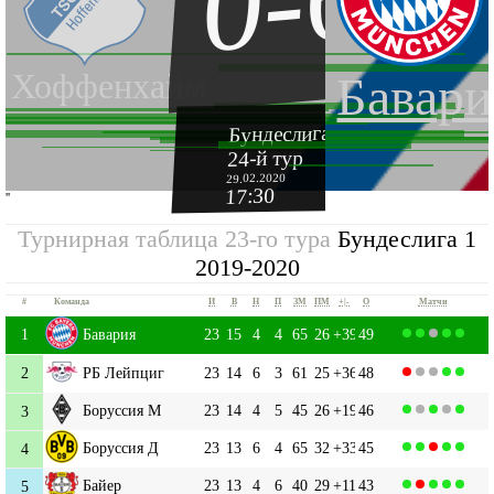
0-6
Хоффенхайм
Бавари
Бундеслига 1 2019-2020
24-й тур
29.02.2020
17:30
''
Турнирная таблица 23-го тура
Бундеслига 1
2019-2020
#
Команда
И
В
Н
П
ЗМ
ПМ
+|-
О
Матчи
1
Бавария
23
15
4
4
65
26
+39
49
2
РБ Лейпциг
23
14
6
3
61
25
+36
48
Боруссия М
23
14
4
5
45
26
+19
46
3
Боруссия Д
23
13
6
4
65
32
+33
45
4
Байер
23
13
4
6
40
29
+11
43
5