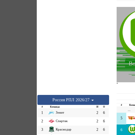
Во
''
Россия
РПЛ
2026/27
#
Кома
#
Команда
И
О
...
1
Зенит
2
6
5
2
Спартак
2
6
3
Краснодар
2
6
6