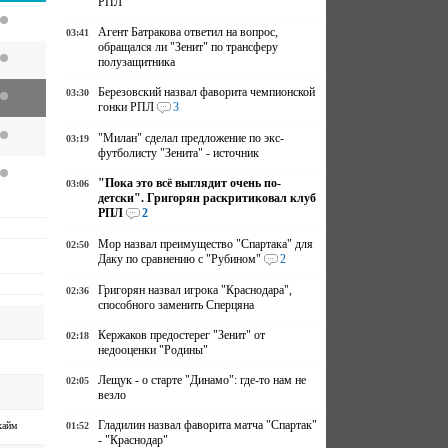
РПЛ
Агент Батракова ответил на вопрос,
03:41
обращался ли "Зенит" по трансферу
полузащитника
Березовский назвал фаворита чемпионской
03:30
гонки РПЛ
3
"Милан" сделал предложение по экс-
03:19
футболисту "Зенита" - источник
"Пока это всё выглядит очень по-
03:06
детски". Григорян раскритиковал клуб
РПЛ
2
Мор назвал преимущество "Спартака" для
02:50
Даку по сравнению с "Рубином"
2
Григорян назвал игрока "Краснодара",
02:36
способного заменить Сперцяна
Кержаков предостерег "Зенит" от
02:18
недооценки "Родины"
Лещук - о старте "Динамо": где-то нам не
02:05
везло
Гладилин назвал фаворита матча "Спартак"
хайм
01:52
- "Краснодар"