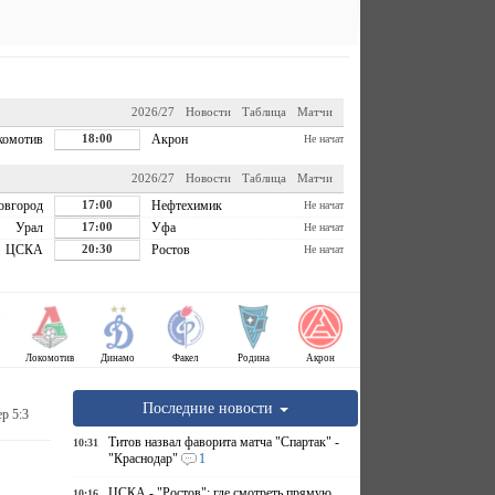
2026/27
Новости
Таблица
Матчи
комотив
18:00
Акрон
Не начат
2026/27
Новости
Таблица
Матчи
овгород
17:00
Нефтехимик
Не начат
Урал
17:00
Уфа
Не начат
ЦСКА
20:30
Ростов
Не начат
Локомотив
Динамо
Факел
Родина
Акрон
Последние новости
р 5:3
Титов назвал фаворита матча "Спартак" -
10:31
"Краснодар"
1
ЦСКА - "Ростов": где смотреть прямую
10:16