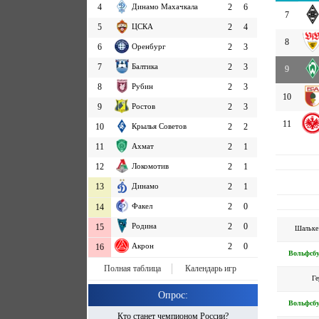
4
Динамо Махачкала
2
6
7
5
ЦСКА
2
4
8
6
Оренбург
2
3
7
Балтика
2
3
9
8
Рубин
2
3
10
9
Ростов
2
3
11
10
Крылья Советов
2
2
11
Ахмат
2
1
12
Локомотив
2
1
13
Динамо
2
1
Факел
2
0
14
Родина
2
0
15
Шальке
Акрон
2
0
16
Вольфсб
Полная таблица
Календарь игр
Ге
Опрос:
Вольфсб
Кто станет чемпионом России?