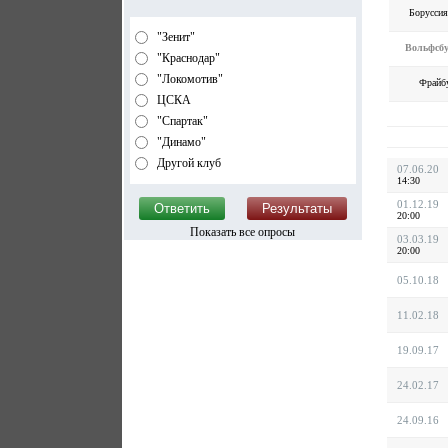
Борусси
"Зенит"
Вольфсб
"Краснодар"
"Локомотив"
Фрайб
ЦСКА
"Спартак"
"Динамо"
Другой клуб
07.06.20
14:30
01.12.19
20:00
Показать все опросы
03.03.19
20:00
05.10.18
11.02.18
19.09.17
24.02.17
24.09.16