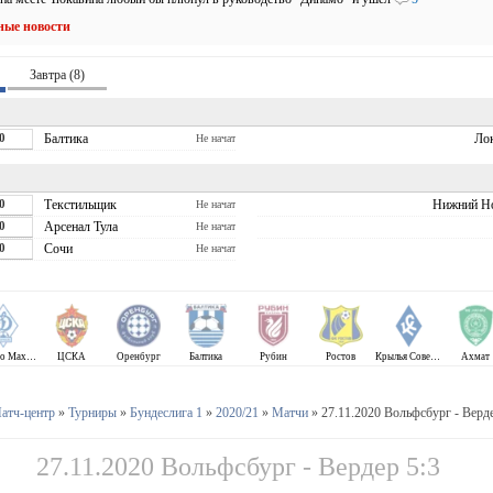
ные новости
Завтра (8)
0
Балтика
Ло
Не начат
0
Текстильщик
Нижний Н
Не начат
0
Арсенал Тула
Не начат
0
Сочи
Не начат
Динамо Махачкала
ЦСКА
Оренбург
Балтика
Рубин
Ростов
Крылья Советов
Ахмат
атч-центр
»
Турниры
»
Бундеслига 1
»
2020/21
»
Матчи
» 27.11.2020 Вольфсбург - Верде
27.11.2020 Вольфсбург - Вердер 5:3