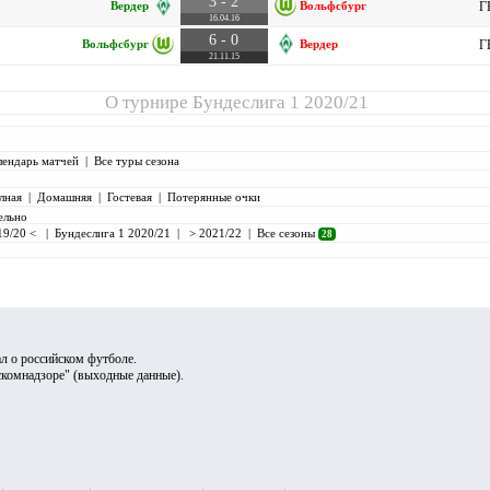
3 - 2
Вердер
Вольфсбург
Г
16.04.16
6 - 0
Вольфсбург
Вердер
Г
21.11.15
О турнире
Бундеслига 1 2020/21
лендарь матчей
|
Все туры сезона
лная
|
Домашняя
|
Гостевая
|
Потерянные очки
ельно
19/20 <
|
Бундеслига 1 2020/21
|
> 2021/22
|
Все сезоны
28
л о российском футболе.
скомнадзоре" (
выходные данные
).