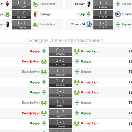
1 - 1
1 - 1
я М
Вольфсбург
Фрайбург
Вердер
17.10.20
17.10.20
0 - 0
1 - 0
ург
Аугсбург
Вердер
Армини
04.10.20
03.10.20
1 - 1
1 - 3
ург
Вольфсбург
Шальке 04
Вердер
27.09.20
26.09.20
Последние Личные противостояния
0 - 1
Вердер
Вольфсбург
Г
07.06.20
2 - 3
Вольфсбург
Вердер
Г
01.12.19
1 - 1
Вольфсбург
Вердер
Г
03.03.19
2 - 0
Вердер
Вольфсбург
Г
05.10.18
3 - 1
Вердер
Вольфсбург
Г
11.02.18
1 - 1
Вольфсбург
Вердер
Г
19.09.17
1 - 2
Вольфсбург
Вердер
Г
24.02.17
2 - 1
Вердер
Вольфсбург
Г
24.09.16