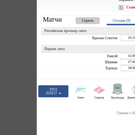
Глав
Матчи
Скрыть
Сегодня (8)
Российская премьер-лига
Крылья Советов
15:3
Первая лига
Енисей
12:0
Шинник
17:0
Торпедо
18:0
РПЛ
2026/27
Зенит
Спартак
Краснодар
Главная
»
М