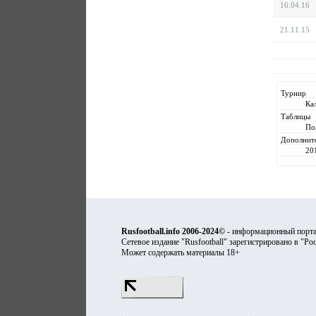
16.04.16
21.11.15
Турнир
Ка
Таблицы
По
Дополнит
20
Rusfootball.info 2006-2024©
- информационный порта
Сетевое издание "Rusfootball" зарегистрировано в "Ро
Может содержать материалы 18+