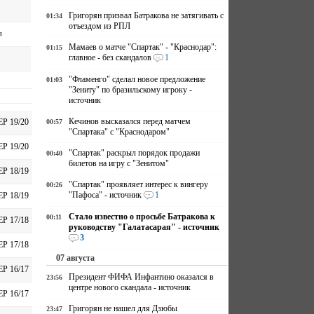
Григорян призвал Батракова не затягивать с
01:34
отъездом из РПЛ
я
Мамаев о матче "Спартак" - "Краснодар":
01:15
главное - без скандалов
1
"Фламенго" сделал новое предложение
01:03
"Зениту" по бразильскому игроку -
источник
Кечинов высказался перед матчем
ЕР 19/20
00:57
"Спартака" с "Краснодаром"
ЕР 19/20
"Спартак" раскрыл порядок продажи
00:40
билетов на игру с "Зенитом"
ЕР 18/19
"Спартак" проявляет интерес к вингеру
00:26
"Пафоса" - источник
1
ЕР 18/19
Стало известно о просьбе Батракова к
00:11
ЕР 17/18
руководству "Галатасарая" - источник
3
ЕР 17/18
07 августа
ЕР 16/17
Президент ФИФА Инфантино оказался в
23:56
центре нового скандала - источник
ЕР 16/17
Григорян не нашел для Дзюбы
23:47