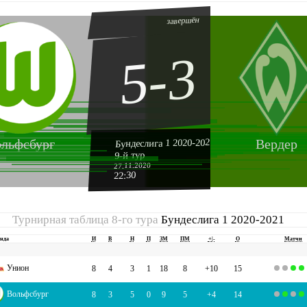
завершён
5-3
Бундеслига 1 2020-2021
льфсбург
Вердер
9-й тур
27.11.2020
22:30
Турнирная таблица 8-го тура
Бундеслига 1 2020-2021
нда
И
В
Н
П
ЗМ
ПМ
+|-
О
Матчи
Унион
8
4
3
1
18
8
+10
15
Вольфсбург
8
3
5
0
9
5
+4
14