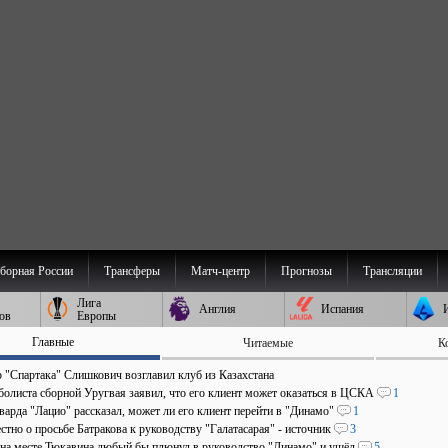
борная России
Трансферы
Матч-центр
Прогнозы
Трансляции
Лига
Англия
Испания
ов
Европы
Главные
Читаемые
К
р "Спартака" Слишкович возглавил клуб из Казахстана
болиста сборной Уругвая заявил, что его клиент может оказаться в ЦСКА
1
арда "Лацио" рассказал, может ли его клиент перейти в "Динамо"
1
стно о просьбе Батракова к руководству "Галатасарая" - источник
3
 на месте Тюкавина любый бы плюнул в руководство "Динамо" и ушёл
5