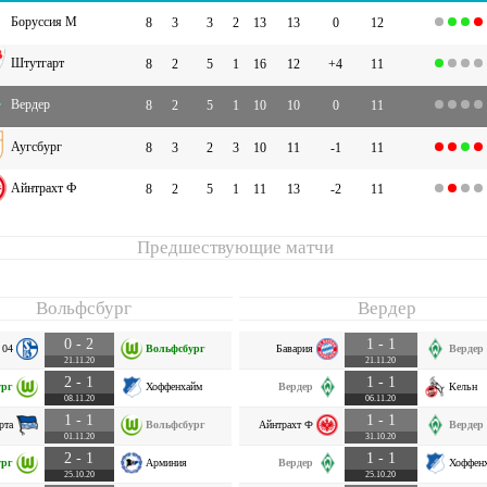
Боруссия М
8
3
3
2
13
13
0
12
Штутгарт
8
2
5
1
16
12
+4
11
Вердер
8
2
5
1
10
10
0
11
Аугсбург
8
3
2
3
10
11
-1
11
Айнтрахт Ф
8
2
5
1
11
13
-2
11
Предшествующие матчи
Вольфсбург
Вердер
0 - 2
1 - 1
 04
Вольфсбург
Бавария
Вердер
21.11.20
21.11.20
2 - 1
1 - 1
ург
Хоффенхайм
Вердер
Кельн
08.11.20
06.11.20
1 - 1
1 - 1
рта
Вольфсбург
Айнтрахт Ф
Вердер
01.11.20
31.10.20
2 - 1
1 - 1
ург
Арминия
Вердер
Хоффен
25.10.20
25.10.20