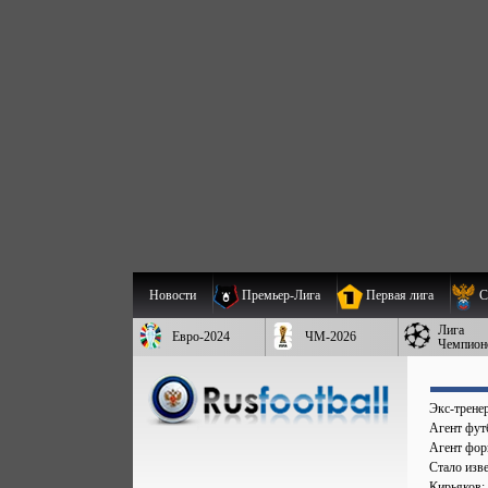
Новости
Премьер-Лига
Первая лига
С
Лига
Евро-2024
ЧМ-2026
Чемпион
Экс-трене
Агент фут
Агент форв
Стало изве
Кирьяков: