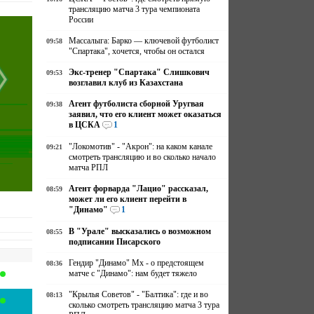
трансляцию матча 3 тура чемпионата
России
Массалыга: Барко — ключевой футболист
09:58
"Спартака", хочется, чтобы он остался
Экс-тренер "Спартака" Слишкович
09:53
возглавил клуб из Казахстана
Агент футболиста сборной Уругвая
09:38
заявил, что его клиент может оказаться
в ЦСКА
1
"Локомотив" - "Акрон": на каком канале
09:21
смотреть трансляцию и во сколько начало
матча РПЛ
Агент форварда "Лацио" рассказал,
08:59
может ли его клиент перейти в
"Динамо"
1
В "Урале" высказались о возможном
08:55
подписании Писарского
Гендир "Динамо" Мх - о предстоящем
08:36
матче с "Динамо": нам будет тяжело
"Крылья Советов" - "Балтика": где и во
08:13
сколько смотреть трансляцию матча 3 тура