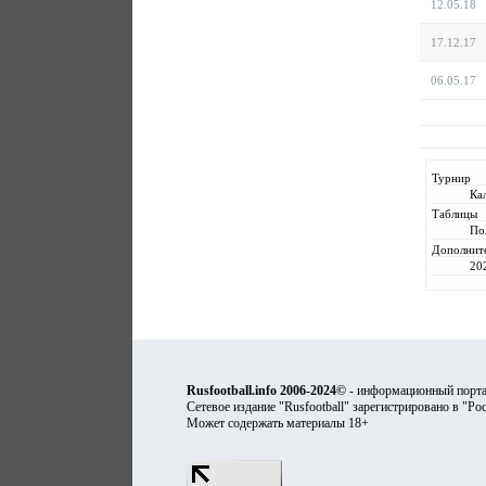
12.05.18
17.12.17
06.05.17
Турнир
Ка
Таблицы
По
Дополнит
20
Rusfootball.info 2006-2024©
- информационный порта
Сетевое издание "Rusfootball" зарегистрировано в "Ро
Может содержать материалы 18+