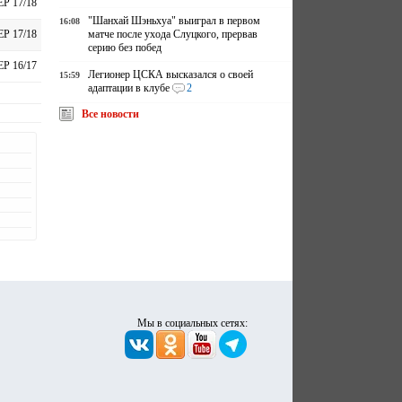
ЕР 17/18
"Шанхай Шэньхуа" выиграл в первом
16:08
матче после ухода Слуцкого, прервав
ЕР 17/18
серию без побед
ЕР 16/17
Легионер ЦСКА высказался о своей
15:59
адаптации в клубе
2
Все новости
Мы в социальных сетях: