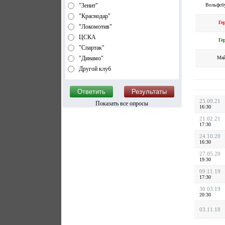
Вольфсб
"Зенит"
"Краснодар"
Ге
"Локомотив"
ЦСКА
Ге
"Спартак"
Ма
"Динамо"
Другой клуб
25.09.21
Показать все опросы
16:30
21.02.21
17:30
24.10.20
16:30
27.05.20
19:30
09.11.19
17:30
30.03.19
20:30
03.11.18