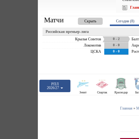
Глав
Матчи
Скрыть
Сегодня (8)
Российская премьер-лига
Крылья Советов
0 - 2
Балт
Локомотив
0 - 0
Акр
ЦСКА
0 - 0
Рост
РПЛ
2026/27
Зенит
Спартак
Краснодар
Ба
Главная
»
М