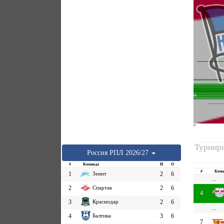
''
Турнирн
Россия
РПЛ
2026/27
#
Команда
И
О
#
Кома
1
Зенит
2
6
...
2
Спартак
2
6
4
3
Краснодар
2
6
...
4
Балтика
3
6
7