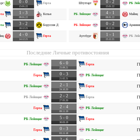
0 - 0
0 - 2
ург
Герта
Штутгарт
РБ Лей
15.01.22
15.01.22
1 - 3
4 - 1
рта
Кельн
РБ Лейпциг
Майнц
09.01.22
08.01.22
3 - 2
0 - 2
рта
Боруссия Д
РБ Лейпциг
Армини
18.12.21
18.12.21
4 - 0
1 - 1
йнц
Герта
Аугсбург
РБ Лей
14.12.21
15.12.21
Последние Личные противостояния
6 - 0
РБ Лейпциг
Герта
Г
25.09.21
0 - 3
Герта
РБ Лейпциг
Г
21.02.21
2 - 1
РБ Лейпциг
Герта
Г
24.10.20
2 - 2
РБ Лейпциг
Герта
Г
27.05.20
2 - 4
Герта
РБ Лейпциг
Г
09.11.19
5 - 0
РБ Лейпциг
Герта
Г
30.03.19
0 - 3
Герта
РБ Лейпциг
Г
03.11.18
2 - 6