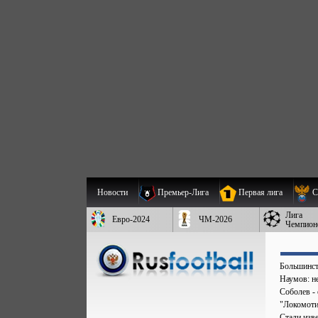
Новости
Премьер-Лига
Первая лига
С
Лига
Евро-2024
ЧМ-2026
Чемпион
Большинст
Наумов: не
Соболев - 
"Локомоти
Стали изв