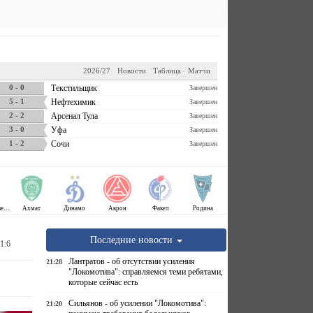
2026/27
Новости
Таблица
Матчи
0 - 0
Текстильщик
Завершен
5 - 1
Нефтехимик
Завершен
2 - 2
Арсенал Тула
Завершен
3 - 0
Уфа
Завершен
1 - 2
Сочи
Завершен
Крылья Советов
Ахмат
Динамо
Акрон
Факел
Родина
Последние новости
1:6
Лантратов - об отсутствии усиления
21:28
"Локомотива": справляемся теми ребятами,
которые сейчас есть
Сильянов - об усилении "Локомотива":
21:20