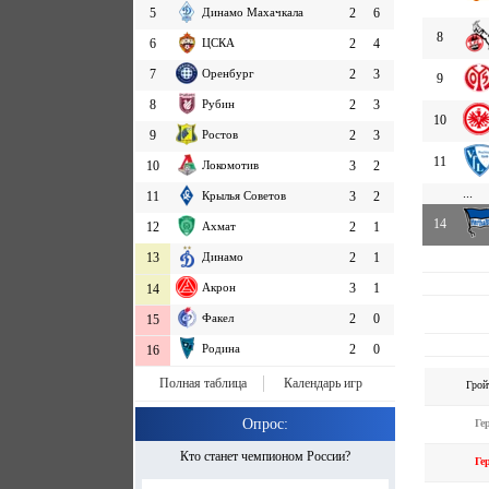
5
Динамо Махачкала
2
6
8
6
ЦСКА
2
4
7
Оренбург
2
3
9
8
Рубин
2
3
10
9
Ростов
2
3
11
10
Локомотив
3
2
...
11
Крылья Советов
3
2
14
12
Ахмат
2
1
13
Динамо
2
1
Акрон
3
1
14
Факел
2
0
15
Родина
2
0
16
Полная таблица
Календарь игр
Грой
Опрос:
Ге
Кто станет чемпионом России?
Ге