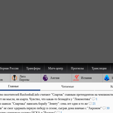
борная России
Трансферы
Матч-центр
Прогнозы
Трансляции
Лига
Англия
Испания
ов
Европы
Главные
Читаемые
К
во посетителей Rusfootball.info считают "Спартак" главным претендентом на чемпионст
т ни мысли, ни азарта. Чувство, что какая-то безнадёга у "Локомотива"
1
о шансах "Спартака" навязать борьбу "Зениту": семь лет одно и то же
21
в" не смог одержать первую победу в сезоне, сыграв дома вничью с "Акроном"
30
естны стартовые составы ЦСКА и "Ростова"
1