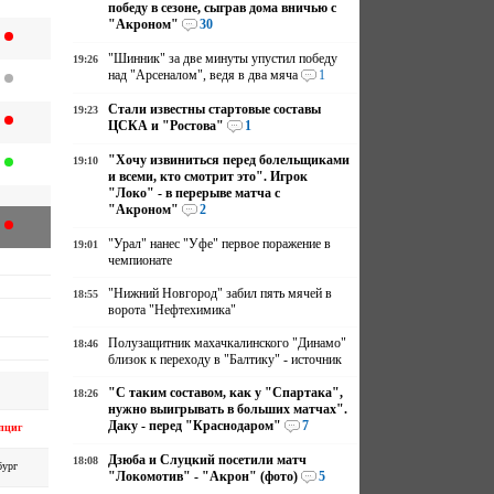
победу в сезоне, сыграв дома вничью с
"Акроном"
30
"Шинник" за две минуты упустил победу
19:26
над "Арсеналом", ведя в два мяча
1
Стали известны стартовые составы
19:23
ЦСКА и "Ростова"
1
"Хочу извиниться перед болельщиками
19:10
и всеми, кто смотрит это". Игрок
"Локо" - в перерыве матча с
"Акроном"
2
"Урал" нанес "Уфе" первое поражение в
19:01
чемпионате
"Нижний Новгород" забил пять мячей в
18:55
ворота "Нефтехимика"
Полузащитник махачкалинского "Динамо"
18:46
близок к переходу в "Балтику" - источник
"С таким составом, как у "Спартака",
18:26
нужно выигрывать в больших матчах".
Даку - перед "Краснодаром"
7
пциг
Дзюба и Слуцкий посетили матч
18:08
бург
"Локомотив" - "Акрон" (фото)
5