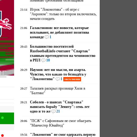
понимаю требования болельщиков
Игрок "Локомотива" - об игре с
21:14
"Акроном": только во втором включились,
начали созидать
Галактионов: все новости, которые
21:06
всплывают, не добавляют позитива
команде
1
Большинство посетителей
20:43
Rusfootball.info считают "Спартак"
главным претендентом на чемпионство
в РПЛ
10
иг
Наумов: нет ни мысли, ни азарта.
20:29
Чувство, что какая-то безнадёга у
"Локомотива"
1
эксклюзив
Талалаев раскрыл прозвище Хиля в
20:27
"Балтике"
Соболев - о шансах "Спартака"
20:21
навязать борьбу "Зениту": семь лет
одно и то же
21
"ПСЖ" с Сафоновым не смог обыграть
20:06
"Манчестер Юнайтед"
"Локомотив" не смог одержать первую
19:56