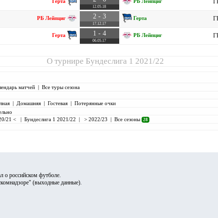
Герта
РБ Лейпциг
Г
12.05.18
2 - 3
РБ Лейпциг
Герта
Г
17.12.17
1 - 4
Герта
РБ Лейпциг
Г
06.05.17
О турнире
Бундеслига 1 2021/22
лендарь матчей
|
Все туры сезона
лная
|
Домашняя
|
Гостевая
|
Потерянные очки
ельно
20/21 <
|
Бундеслига 1 2021/22
|
> 2022/23
|
Все сезоны
28
л о российском футболе.
скомнадзоре" (
выходные данные
).