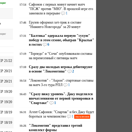
пциг
Сафонов с первых минут начнет матч
17:54
"ПСЖ" против "МЮ". В прошлой игре его
заменили в перерыве
1
Грулев оформил хет-трик в составе
17:46
я
"Нижнего Новгорода" за 20 минут
пциг
"Балтика" одержала первую "сухую"
17:31
победу в этом сезоне, обыграв "Крылья"
в гостях
6
"Торпедо" и "Сочи" опубликовали составы
17:19
на перенесенный с пятницы матч
ЕР 21/22
Сразу два молодых игрока дебютируют
17:10
ЕР 20/21
в основе "Локомотива"
2
"Локомотив" - "Акрон": стартовые составы
16:54
ЕР 20/21
на матч 3-го тура РПЛ
1
ЕР 19/20
"Сразу вижу уровень". Даку поделился
16:43
впечатлениями от первой тренировки в
ЕР 19/20
"Спартаке"
1
Агент Сафонов: "Спартак" и без Даку будет
ЕР 18/19
16:31
бороться за чемпионство
1
эксклюзив
ЕР 18/19
"Локомотив" представил третий
16:26
комплект формы