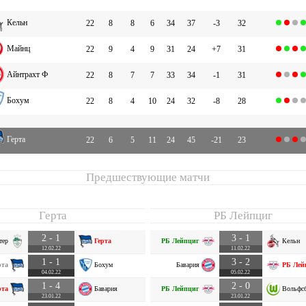
Кельн
22
8
8
6
34
37
-3
32
Майнц
22
9
4
9
31
24
+7
31
Айнтрахт Ф
22
8
7
7
33
34
-1
31
Бохум
22
8
4
10
24
32
-8
28
Герта
22
6
5
11
24
45
-21
23
Предшествующие матчи
Герта
РБ Лейпциг
2 - 1
3 - 1
тер
Герта
РБ Лейпциг
Кельн
12.02.22
11.02.22
1 - 1
3 - 2
рта
Бохум
Бавария
РБ Лей
04.02.22
05.02.22
1 - 4
2 - 0
рта
Бавария
РБ Лейпциг
Вольфс
23.01.22
23.01.22