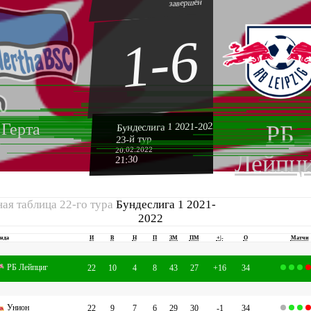
завершён
1-6
Бундеслига 1 2021-2022
Герта
РБ
23-й тур
20.02.2022
Лейпц
21:30
ая таблица 22-го тура
Бундеслига 1 2021-
2022
нда
И
В
Н
П
ЗМ
ПМ
+|-
О
Матчи
РБ Лейпциг
22
10
4
8
43
27
+16
34
Унион
22
9
7
6
29
30
-1
34