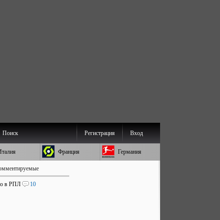
Поиск
Регистрация
Вход
Италия
Франция
Германия
омментируемые
во в РПЛ
10