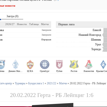
ные новости
Завтра (8)
2026/27
Новости
Таблица
Матчи
Первая лига
ика
Енисей
Завершен
он
Нижний Новгород
Завершен
ов
Шинник
Перерыв
Урал
Торпедо
лтика
Динамо Махачкала
ЦСКА
Оренбург
Рубин
Ростов
Локомотив
атч-центр
»
Турниры
»
Бундеслига 1
»
2021/22
»
Матчи
» 20.02.2022 Герта - РБ Лейпциг 
20.02.2022 Герта - РБ Лейпциг 1:6