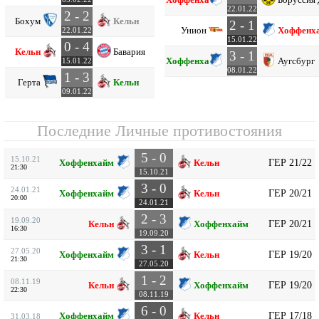
22.01.22
2 - 2
Бохум
Кельн
2 - 1
Унион
Хоффенх
22.01.22
15.01.22
0 - 4
Кельн
Бавария
3 - 1
Хоффенхайм
Аугсбург
15.01.22
08.01.22
1 - 3
Герта
Кельн
09.01.22
Последние Личные противостояния
5 - 0
15.10.21
ГЕР 21/22
Хоффенхайм
Кельн
21:30
15.10.21
3 - 0
24.01.21
ГЕР 20/21
Хоффенхайм
Кельн
20:00
24.01.21
2 - 3
19.09.20
ГЕР 20/21
Кельн
Хоффенхайм
16:30
19.09.20
3 - 1
27.05.20
ГЕР 19/20
Хоффенхайм
Кельн
21:30
27.05.20
1 - 2
08.11.19
ГЕР 19/20
Кельн
Хоффенхайм
22:30
08.11.19
6 - 0
ГЕР 17/18
Хоффенхайм
Кельн
31.03.18