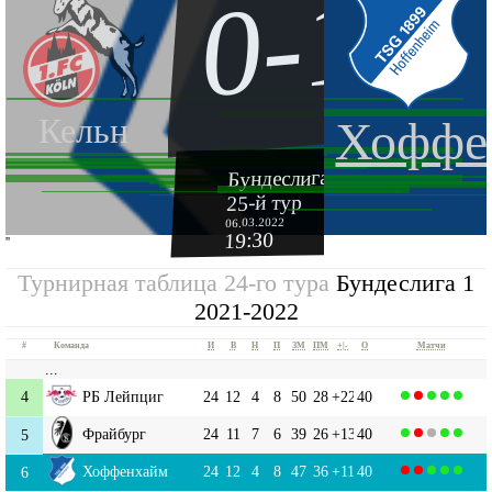
0-1
Кельн
Хоффе
Бундеслига 1 2021-2022
25-й тур
06.03.2022
19:30
''
Турнирная таблица 24-го тура
Бундеслига 1
2021-2022
#
Команда
И
В
Н
П
ЗМ
ПМ
+|-
О
Матчи
...
4
РБ Лейпциг
24
12
4
8
50
28
+22
40
Фрайбург
24
11
7
6
39
26
+13
40
5
Хоффенхайм
24
12
4
8
47
36
+11
40
6