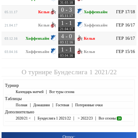
31.03.18
0 - 3
ГЕР 17/18
Кельн
Хоффенхайм
05.11.17
05.11.17
1 - 1
ГЕР 16/17
Кельн
Хоффенхайм
21.04.17
21.04.17
4 - 0
ГЕР 16/17
Хоффенхайм
Кельн
03.12.16
03.12.16
1 - 1
ГЕР 15/16
Хоффенхайм
Кельн
03.04.16
03.04.16
О турнире
Бундеслига 1 2021/22
Турнир
|
Календарь матчей
Все туры сезона
Таблицы
|
|
|
Полная
Домашняя
Гостевая
Потерянные очки
Дополнительно
|
|
|
2020/21 <
Бундеслига 1 2021/22
> 2022/23
Все сезоны
28
Опрос: