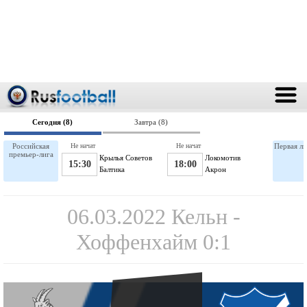
Сегодня (8)
Завтра (8)
Российская
Не начат
Не начат
Первая ли
премьер-лига
Крылья Советов
Локомотив
15:30
18:00
Балтика
Акрон
06.03.2022 Кельн -
Хоффенхайм 0:1