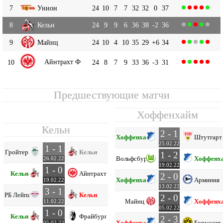
7
Унион
24
10
7
7
32
32
0
37
8
Кельн
24
9
9
6
36
38
-2
36
9
Майнц
24
10
4
10
35
29
+6
34
Айнтрахт Ф
10
24
8
7
9
33
36
-3
31
Предшествующие матчи
Хоффенхайм
Кельн
2 - 1
Хоффенхайм
Штутгарт
25.02.22
1 - 1
Гройтер
Кельн
1 - 2
Вольфсбург
Хоффенх
26.02.22
19.02.22
1 - 0
Кельн
Айнтрахт Ф
2 - 0
Хоффенхайм
Арминия
19.02.22
13.02.22
3 - 1
РБ Лейпциг
Кельн
2 - 0
Майнц
Хоффенх
11.02.22
05.02.22
1 - 0
Кельн
Фрайбург
2 - 3
Хоффенхайм
Боруссия
05.02.22