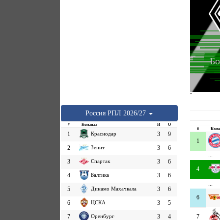
Бо
''
Россия
РПЛ
2026/27
#
Команда
И
О
#
Кома
1
Краснодар
3
9
1
2
Зенит
3
6
...
3
Спартак
3
6
4
4
Балтика
3
6
...
5
Динамо Махачкала
3
6
6
6
ЦСКА
3
5
7
Оренбург
3
4
7