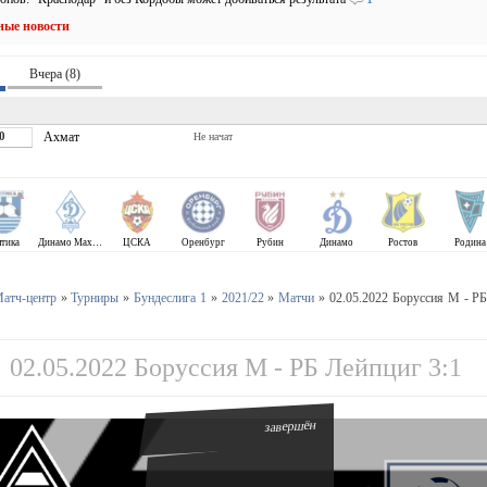
ные новости
Вчера (8)
0
Ахмат
Не начат
лтика
Динамо Махачкала
ЦСКА
Оренбург
Рубин
Динамо
Ростов
Родина
атч-центр
»
Турниры
»
Бундеслига 1
»
2021/22
»
Матчи
» 02.05.2022 Боруссия М - Р
02.05.2022 Боруссия М - РБ Лейпциг 3:1
завершён