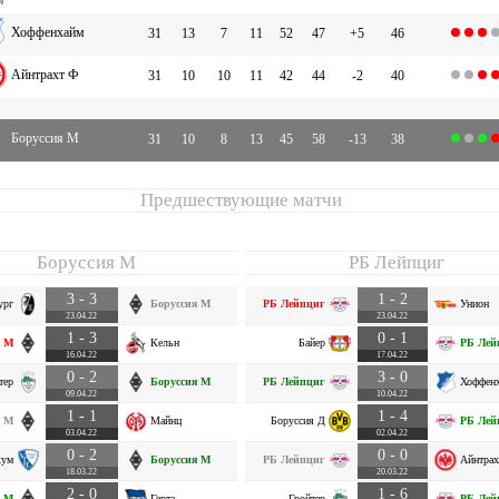
Хоффенхайм
31
13
7
11
52
47
+5
46
Айнтрахт Ф
31
10
10
11
42
44
-2
40
Боруссия М
31
10
8
13
45
58
-13
38
Предшествующие матчи
Боруссия М
РБ Лейпциг
3 - 3
1 - 2
ург
Боруссия М
РБ Лейпциг
Унион
23.04.22
23.04.22
1 - 3
0 - 1
я М
Кельн
Байер
РБ Лей
16.04.22
17.04.22
0 - 2
3 - 0
тер
Боруссия М
РБ Лейпциг
Хоффен
09.04.22
10.04.22
1 - 1
1 - 4
я М
Майнц
Боруссия Д
РБ Лей
03.04.22
02.04.22
0 - 2
0 - 0
хум
Боруссия М
РБ Лейпциг
Айнтрах
18.03.22
20.03.22
2 - 0
1 - 6
я М
Герта
Гройтер
РБ Лей