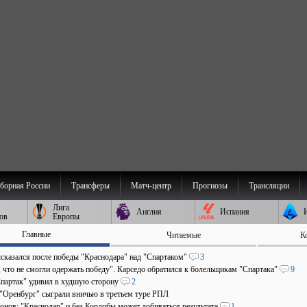
борная России
Трансферы
Матч-центр
Прогнозы
Трансляции
Лига
Англия
Испания
ов
Европы
Главные
Читаемые
К
сказался после победы "Краснодара" над "Спартаком"
3
 что не смогли одержать победу". Карседо обратился к болельщикам "Спартака"
9
Спартак" удивил в худшую сторону
2
 "Оренбург" сыграли вничью в третьем туре РПЛ
онов: "Краснодар" и без Кордобы может добиваться результата
1