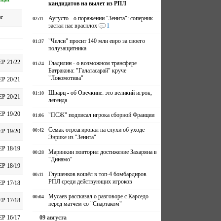
кандидатов на вылет из РПЛ
рг
Аугусто - о поражении "Зенита": соперник
02:11
застал нас врасплох
1
"Челси" просит 140 млн евро за своего
01:37
полузащитника
ЕР 21/22
Гладилин - о возможном трансфере
01:24
Батракова: "Галатасарай" круче
"Локомотива"
ЕР 20/21
Шварц - об Овечкине: это великий игрок,
01:10
ЕР 20/21
легенда
ЕР 19/20
"ПСЖ" подписал игрока сборной Франции
01:06
Семак отреагировал на слухи об уходе
00:42
ЕР 19/20
Энрике из "Зенита"
ЕР 18/19
Маринкин повторил достижение Захаряна в
00:28
"Динамо"
ЕР 18/19
Глушенков вошёл в топ-4 бомбардиров
00:11
РПЛ среди действующих игроков
ЕР 17/18
Мусаев рассказал о разговоре с Карседо
00:04
ЕР 17/18
перед матчем со "Спартаком"
09 августа
ЕР 16/17