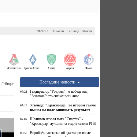
2026/27
Новости
Таблица
Матчи
Локомотив
Крылья Советов
Ахмат
Акрон
Факел
Последние новости
Б Лейпциг
Гендиректор "Родины" - о победе над
07:21
"Зенитом": это сигнал всей лиге
Угальде: "Краснодар" во втором тайме
07:14
вышел на поле защищать результат
Шалимов назвал матч "Спартак" -
07:07
"Краснодар" лучшим на старте сезона РПЛ
Воробьёв рассказал об адаптации после
06:50