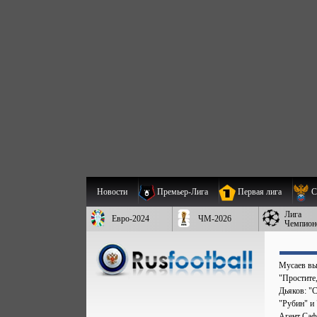
Новости
Премьер-Лига
Первая лига
С
Лига
Евро-2024
ЧМ-2026
Чемпион
Мусаев вы
"Простите,
Дьяков: "
"Рубин" и
Агент Саф