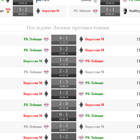
12.03.22
13.03.22
3 - 2
1 - 1
арт
Боруссия М
РБ Лейпциг
Фрайбу
05.03.22
05.03.22
Последние Личные противостояния
4 - 1
РБ Лейпциг
Боруссия М
Г
11.12.21
3 - 2
РБ Лейпциг
Боруссия М
Г
27.02.21
1 - 0
Боруссия М
РБ Лейпциг
Г
31.10.20
2 - 2
РБ Лейпциг
Боруссия М
Г
01.02.20
1 - 3
Боруссия М
РБ Лейпциг
Г
30.08.19
1 - 2
Боруссия М
РБ Лейпциг
Г
20.04.19
2 - 0
РБ Лейпциг
Боруссия М
Г
02.12.18
0 - 1
Боруссия М
РБ Лейпциг
Г
03.02.18
2 - 2
РБ Лейпциг
Боруссия М
Г
16.09.17
1 - 2
Боруссия М
РБ Лейпциг
Г