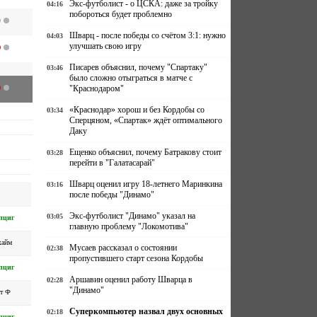
Экс-футболист - о ЦСКА: даже за тройку
04:16
побороться будет проблемно
Шварц - после победы со счётом 3:1: нужно
04:03
улучшать свою игру
Писарев объяснил, почему "Спартаку"
03:46
было сложно отыграться в матче с
"Краснодаром"
«Краснодар» хорош и без Кордобы со
03:34
Сперцяном, «Спартак» ждёт оптимального
Даку
Ещенко объяснил, почему Батракову стоит
03:28
перейти в "Галатасарай"
Шварц оценил игру 18-летнего Маринкина
03:16
после победы "Динамо"
Экс-футболист "Динамо" указал на
03:05
пциг
главную проблему "Локомотива"
хайм
Мусаев рассказал о состоянии
02:38
пропустившего старт сезона Кордобы
пциг
Аршавин оценил работу Шварца в
02:28
"Динамо"
т Ф
Суперкомпьютер назвал двух основных
02:18
пциг