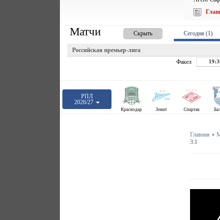
Глав
Матчи
Скрыть
Сегодня (1)
Российская премьер-лига
Факел
19:3
РПЛ
2026/27
Краснодар
Зенит
Спартак
Ба
Главная
»
М
3:1