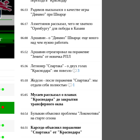
перехода в "Краснодар"
Радимов высказался о качестве игры
06:33
"Динамо" при Шварце
Ахметзянов рассказал, чего не хватило
06:17
"Оренбургу" для победы в Казани
г
Аршавин - о "Динамо" Шварца: еще много
06:08
над чем нужно работать
Аршавин отреагировал на поражение
05:52
"Зенита" от новичка РПЛ
Легионер "Спартака" - о двух голах
05:36
"Краснодара": им повезло
3
Жедсон - после поражения "Спартака": мы
05:18
отдали себя полностью
1
Мусаев рассказал о планах
05:05
"Краснодара" до закрытия
трансферного окна
Булыкин объяснил проблемы "Локомотива"
04:54
на старте сезона
Карседо объяснил поражение
04:31
"Спартака" от "Краснодара"