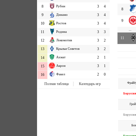
8
Рубин
3
4
8
9
Динамо
3
4
9
10
Ростов
3
4
...
11
Родина
3
3
11
12
Локомотив
3
2
13
Крылья Советов
3
2
Ахмат
2
1
14
Акрон
3
1
15
Факел
2
0
16
Фрайб
Полная таблица
Календарь игр
Борусси
Грой
Борусси
Бо
Борусси