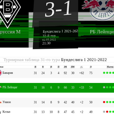
3-1
Бундеслига 1 2021-2022
руссия М
РБ Лейпци
32-й тур
02.05.2022
21:30
Турнирная таблица 31-го тура
Бундеслига 1 2021-2022
нда
И
В
Н
П
ЗМ
ПМ
+|-
О
Матчи
Бавария
31
24
3
4
92
30
+62
75
РБ Лейпциг
31
16
6
9
66
33
+33
54
Унион
31
14
8
9
42
40
+2
50
Кельн
31
13
10
8
47
45
+2
49