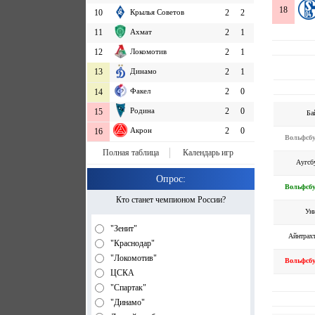
18
10
Крылья Советов
2
2
11
Ахмат
2
1
12
Локомотив
2
1
13
Динамо
2
1
Факел
2
0
14
Родина
2
0
15
Ба
Акрон
2
0
16
Вольфсб
Полная таблица
Календарь игр
Аугсб
Опрос:
Вольфсб
Кто станет чемпионом России?
Ун
"Зенит"
Айнтрах
"Краснодар"
"Локомотив"
Вольфсб
ЦСКА
"Спартак"
"Динамо"