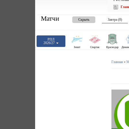
Глав
Матчи
Скрыть
Завтра (8)
РПЛ
2026/27
Зенит
Спартак
Краснодар
Главная
»
М