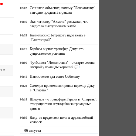
Сенников объяснил, почему "Локомотиву"
02:02
выгодно продать Батракова
Экс-легионер "Ахмата" рассказал, что
01:46
следит за выступлением клуба
Канчельскис: Батракову надо ехать в
01:33
"Галатасарай"
Барбоза оценил трансфер Даку: это
01:17
существенное усиление
Футболист "Локомотива" - о старте сезона:
01:06
настрой у команды хороший
1
хт Ф
Павлюченко дал совет Соболеву
00:41
Самедов прокомментировал переход Даку
00:29
в "Спартак"
Шикунов - о трансфере Гарсии в "Спартак":
00:18
стопроцентная неугадайка за громадные
деньги
Даку: за пределами поля я дружелюбный
00:05
человек
06 августа