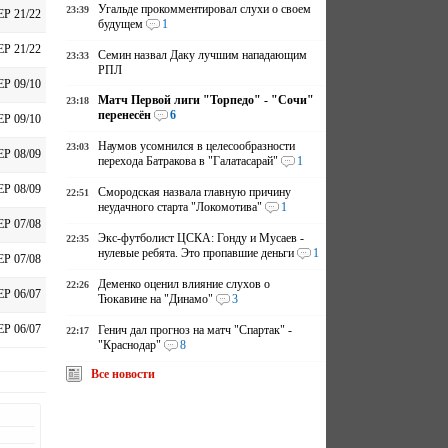
Угальде прокомментировал слухи о своем
23:39
ЕР 21/22
будущем
1
ЕР 21/22
Семин назвал Даку лучшим нападающим
23:33
РПЛ
ЕР 09/10
Матч Первой лиги "Торпедо" - "Сочи"
23:18
перенесён
6
ЕР 09/10
Наумов усомнился в целесообразности
23:03
ЕР 08/09
перехода Батракова в "Галатасарай"
1
ЕР 08/09
Смородская назвала главную причину
22:51
неудачного старта "Локомотива"
1
ЕР 07/08
Экс-футболист ЦСКА: Гонду и Мусаев -
22:35
нулевые ребята. Это пропавшие деньги
1
ЕР 07/08
Деменко оценил влияние слухов о
22:26
ЕР 06/07
Тюкавине на "Динамо"
3
ЕР 06/07
Генич дал прогноз на матч "Спартак" -
22:17
"Краснодар"
8
Все новости