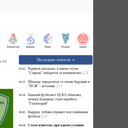
Локомотив
Динамо
Факел
Родина
Акрон
Последние новости
м 4:0
Радимов рассказал, в каком случае
05:41
"Спартак" поборется за чемпионство
2
Шевалье определился со своим будущим в
05:31
"ПСЖ" - источник
1
Бывший футболист ЦСКА объяснил,
05:18
почему Батракову стоит перейти в
"Галатасарай"
Каррера: Зобнин отражает мое понимание
05:05
футбола
1
Стало известно, при каком условии
04:58