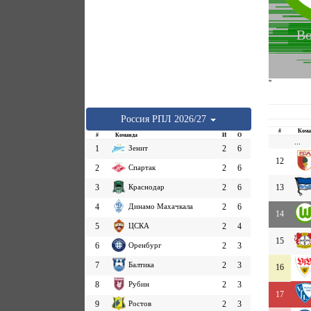
Во
''
Россия
РПЛ
2026/27
#
Кома
#
Команда
И
О
...
1
Зенит
2
6
12
2
Спартак
2
6
3
Краснодар
2
6
13
4
Динамо Махачкала
2
6
14
5
ЦСКА
2
4
15
6
Оренбург
2
3
7
Балтика
2
3
16
8
Рубин
2
3
17
9
Ростов
2
3