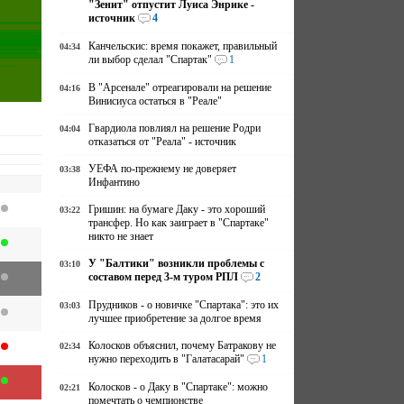
"Зенит" отпустит Луиса Энрике -
источник
4
Канчельскис: время покажет, правильный
04:34
ли выбор сделал "Спартак"
1
В "Арсенале" отреагировали на решение
04:16
Винисиуса остаться в "Реале"
Гвардиола повлиял на решение Родри
04:04
отказаться от "Реала" - источник
УЕФА по-прежнему не доверяет
03:38
Инфантино
Гришин: на бумаге Даку - это хороший
03:22
трансфер. Но как заиграет в "Спартаке"
никто не знает
У "Балтики" возникли проблемы с
03:10
составом перед 3-м туром РПЛ
2
Прудников - о новичке "Спартака": это их
03:03
лучшее приобретение за долгое время
Колосков объяснил, почему Батракову не
02:34
нужно переходить в "Галатасарай"
1
Колосков - о Даку в "Спартаке": можно
02:21
помечтать о чемпионстве