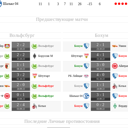
Шальке 04
11
1
3
7
11
26
-15
6
Предшествующие матчи
Вольфсбург
Бохум
2 - 2
2 - 1
йер
Вольфсбург
Бохум
Унион
22.10.22
23.10.22
2 - 2
4 - 1
ург
Боруссия М
Штутгарт
Бохум
15.10.22
15.10.22
1 - 1
3 - 0
ург
Вольфсбург
Бохум
Айнтра
08.10.22
08.10.22
3 - 2
4 - 0
ург
Штутгарт
РБ Лейпциг
Бохум
01.10.22
01.10.22
2 - 0
1 - 1
ион
Вольфсбург
Бохум
Кельн
18.09.22
18.09.22
0 - 1
3 - 1
т Ф
Вольфсбург
Шальке 04
Бохум
10.09.22
10.09.22
2 - 4
0 - 2
ург
Кельн
Бохум
Вердер
03.09.22
03.09.22
Последние Личные противостояния