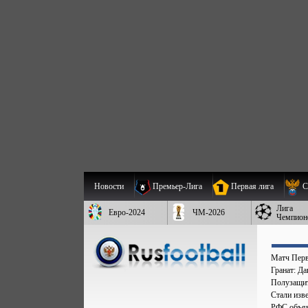
Новости
Премьер-Лига
Первая лига
С
Лига
Евро-2024
ЧМ-2026
Чемпион
Матч Перв
Гранат: Д
Полузащит
Стали изве
РФС объяв