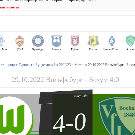
ные новости
Динамо Махачкала
ЦСКА
Оренбург
Балтика
Рубин
Ростов
Крылья Советов
Ахмат
атч-центр
»
Турниры
»
Бундеслига 1
»
2022/23
»
Матчи
» 29.10.2022 Вольфсбург - Боху
29.10.2022 Вольфсбург - Бохум 4:0
завершён
4-0