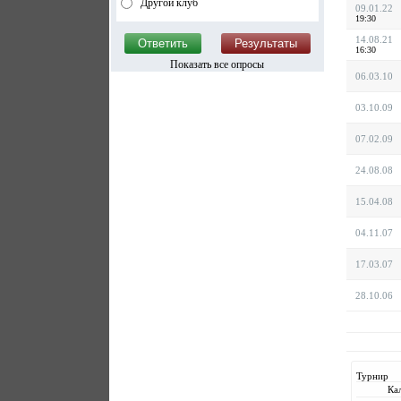
Другой клуб
09.01.22
19:30
14.08.21
16:30
Показать все опросы
06.03.10
03.10.09
07.02.09
24.08.08
15.04.08
04.11.07
17.03.07
28.10.06
Турнир
Ка