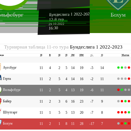
Бундеслига 1 2022-2023
льфсбург
Бохум
12-й тур
29.10.2022
16:30
Турнирная таблица 11-го тура
Бундеслига 1 2022-2023
нда
И
В
Н
П
ЗМ
ПМ
+|-
О
Матчи
Аугсбург
11
4
2
5
14
19
-5
14
Герта
11
2
5
4
14
16
-2
11
Вольфсбург
11
2
5
4
13
19
-6
11
Байер
11
2
3
6
16
23
-7
9
Штутгарт
11
1
5
5
13
20
-7
8
Бохум
11
2
1
8
11
28
-17
7