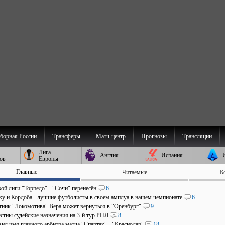
борная России
Трансферы
Матч-центр
Прогнозы
Трансляции
Лига
Англия
Испания
ов
Европы
Главные
Читаемые
К
ой лиги "Торпедо" - "Сочи" перенесён
6
аку и Кордоба - лучшие футболисты в своем амплуа в нашем чемпионате
6
ник "Локомотива" Вера может вернуться в "Оренбург"
9
стны судейские назначения на 3-й тур РПЛ
8
ил имя главного арбитра матча "Спартак" - "Краснодар"
18