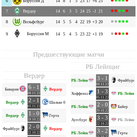
6
Боруссия Д
14
8
1
5
23
17
+6
25
Вердер
14
6
3
5
24
25
-1
21
7
8
Вольфсбург
14
5
5
4
22
19
+3
20
Боруссия М
9
14
5
4
5
23
22
+1
19
Предшествующие матчи
РБ Лейпциг
Вердер
3 - 1
РБ Лейпциг
Фрайбург
09.11.22
6 - 1
Бавария
Вердер
1 - 3
Хоффенхайм
РБ Лейпци
08.11.22
05.11.22
2 - 1
Вердер
Шальке 04
2 - 0
РБ Лейпциг
Байер
05.11.22
29.10.22
1 - 0
Вердер
Герта
3 - 3
Аугсбург
РБ Лейпци
29.10.22
22.10.22
2 - 0
Фрайбург
Вердер
3 - 2
РБ Лейпциг
Герта
22.10.22
15.10.22