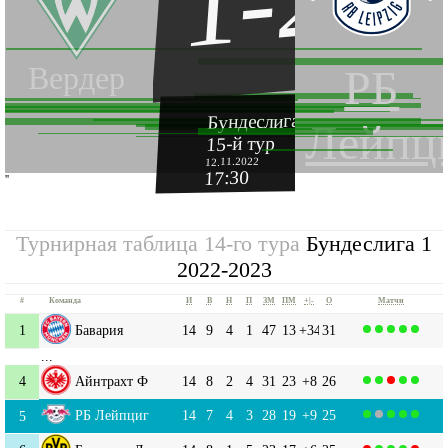
1-2
Вердер
РБ
Бундеслига 1 2022-2023
Лейпц
15-й тур
12.11.2022
17:30
''
Турнирная таблица 14-го тура
Бундеслига 1
2022-2023
#
Команда
И
В
Н
П
ЗМ
ПМ
+|-
О
Матчи
1
Бавария
14
9
4
1
47
13
+34
31
...
4
Айнтрахт Ф
14
8
2
4
31
23
+8
26
РБ Лейпциг
14
7
4
3
28
19
+9
25
5