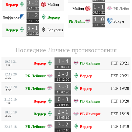
0 - 2
Вердер
Майнц
1 - 1
Майнц
РБ Лейпци
15.10.22
08.10.22
1 - 2
Хоффенхайм
Вердер
4 - 0
РБ Лейпциг
Бохум
07.10.22
01.10.22
5 - 1
Вердер
Боруссия М
01.10.22
Последние Личные противостояния
1 - 4
10.04.21
ГЕР 20/21
Вердер
РБ Лейпциг
16:30
10.04.21
2 - 0
12.12.20
ГЕР 20/21
РБ Лейпциг
Вердер
17:30
12.12.20
3 - 0
15.02.20
ГЕР 19/20
РБ Лейпциг
Вердер
17:30
15.02.20
0 - 3
21.09.19
ГЕР 19/20
Вердер
РБ Лейпциг
19:30
21.09.19
2 - 1
18.05.19
ГЕР 18/19
Вердер
РБ Лейпциг
16:30
18.05.19
3 - 2
ГЕР 18/19
РБ Лейпциг
Вердер
22.12.18
22.12.18