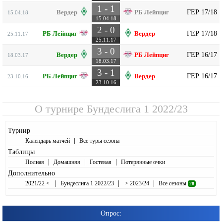
1 - 1
ГЕР 17/18
Вердер
РБ Лейпциг
15.04.18
15.04.18
2 - 0
ГЕР 17/18
РБ Лейпциг
Вердер
25.11.17
25.11.17
3 - 0
ГЕР 16/17
Вердер
РБ Лейпциг
18.03.17
18.03.17
3 - 1
ГЕР 16/17
РБ Лейпциг
Вердер
23.10.16
23.10.16
О турнире
Бундеслига 1 2022/23
Турнир
|
Календарь матчей
Все туры сезона
Таблицы
|
|
|
Полная
Домашняя
Гостевая
Потерянные очки
Дополнительно
|
|
|
2021/22 <
Бундеслига 1 2022/23
> 2023/24
Все сезоны
28
Опрос: