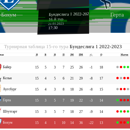
Бундеслига 1 2022-2023
Бохум
Герта
16-й тур
21.01.2023
17:30
Турнирная таблица 15-го тура
Бундеслига 1 2022-2023
нда
И
В
Н
П
ЗМ
ПМ
+|-
О
Матчи
Байер
15
5
3
7
25
26
-1
18
Кельн
15
4
5
6
21
29
-8
17
Аугсбург
15
4
3
8
18
26
-8
15
Герта
15
3
5
7
19
22
-3
14
Штутгарт
15
3
5
7
18
27
-9
14
Бохум
15
4
1
10
14
36
-22
13