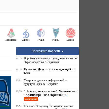
Локомотив
Динамо
Факел
Родина
Акрон
Последние новости
Воробьев высказался о предстоящем матче
14:23
"Краснодара" со "Спартаком"
Кузнецов: Даку — это нападающий от
14:15
Бога
Умяров поделился информацией о
13:51
будущем Барко в "Спартаке"
"Не хуже, но и не лучше". Черчесов — о
13:35
"Краснодаре" без Сперцяна
1
эксклюзив
Кечинов: "Спартаку" не хватало именно
13:31