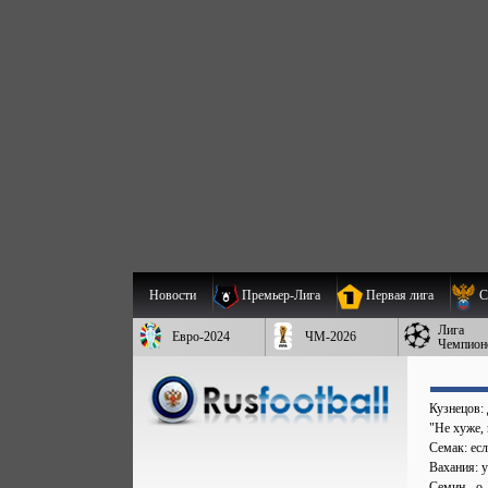
Новости
Премьер-Лига
Первая лига
С
Лига
Евро-2024
ЧМ-2026
Чемпион
Кузнецов:
"Не хуже,
Семак: есл
Вахания: 
Семин - о 