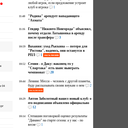
любой игрок, если предложение устроит
клуб и игрока
1
"Родина" арендует нападающего
11:40
"Ахмата"
Гендир "Нижнего Новгорода" объяснил,
11:16
почему отдали Латышонка в аренду
после трансфера
3
Вахания: уход Рыскина — потеря для
10:59
"Ростова", надеюсь, они останутся в
РПЛ
1
эксклюзив
Семин - о Даку: наконец-то у
10:52
я
"Спартака" есть шанс выиграть
чемпионат
20
Ленини: Месси – человек с другой планеты,
10:44
буду рассказывать своим внукам о нем
2
е 04
эксклюзив
Антон Заболотный нашел новый клуб: о
10:29
его подписании объявлено официально
ург
12
Степашин поговоркой оценил результаты
10:14
"Динамо" на старте сезона: а у нас - по
весне
1