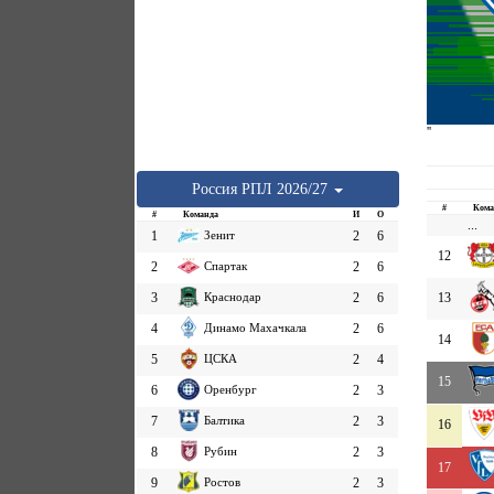
''
Россия
РПЛ
2026/27
#
Кома
#
Команда
И
О
...
1
Зенит
2
6
12
2
Спартак
2
6
3
Краснодар
2
6
13
4
Динамо Махачкала
2
6
14
5
ЦСКА
2
4
15
6
Оренбург
2
3
7
Балтика
2
3
16
8
Рубин
2
3
17
9
Ростов
2
3