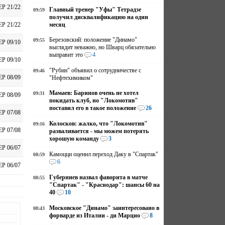
ЕР 21/22
Главный тренер "Уфы" Тетрадзе
09:59
получил дисквалификацию на один
месяц
ЕР 21/22
Березовский: положение "Динамо"
09:55
ЕР 09/10
выглядит неважно, но Шварц обязательно
выправит это
4
ЕР 09/10
"Рубин" объявил о сотрудничестве с
09:46
ЕР 08/09
"Нефтехимиком"
Мамаев: Баринов очень не хотел
09:31
ЕР 08/09
покидать клуб, но "Локомотив"
поставил его в такое положение
26
ЕР 07/08
Колосков: жалко, что "Локомотив"
09:16
ЕР 07/08
разваливается - мы можем потерять
хорошую команду
3
ЕР 06/07
Камоцци оценил переход Даку в "Спартак"
08:59
6
ЕР 06/07
Губерниев назвал фаворита в матче
08:55
"Спартак" - "Краснодар": шансы 60 на
40
10
Московское "Динамо" заинтересовано в
08:43
форварде из Италии - ди Марцио
8