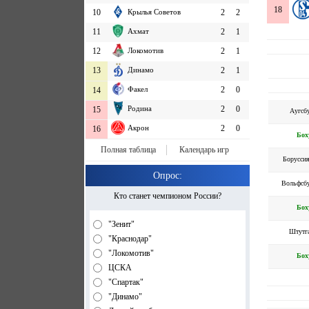
18
10
Крылья Советов
2
2
11
Ахмат
2
1
12
Локомотив
2
1
13
Динамо
2
1
Факел
2
0
14
Родина
2
0
15
Аугсб
Акрон
2
0
16
Бох
Полная таблица
Календарь игр
Борусси
Опрос:
Вольфсб
Кто станет чемпионом России?
Бох
"Зенит"
Штутг
"Краснодар"
"Локомотив"
Бох
ЦСКА
"Спартак"
"Динамо"