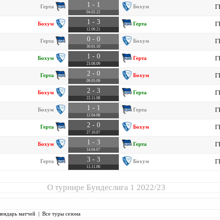
1 - 1
Герта
Бохум
Г
04.02.22
1 - 3
Бохум
Герта
Г
12.09.21
0 - 0
Герта
Бохум
Г
30.01.10
1 - 0
Бохум
Герта
Г
23.08.09
2 - 0
Герта
Бохум
Г
09.05.09
2 - 3
Бохум
Герта
Г
22.11.08
1 - 1
Бохум
Герта
Г
12.04.08
2 - 0
Герта
Бохум
Г
27.10.07
1 - 3
Бохум
Герта
Г
14.04.07
3 - 3
Герта
Бохум
Г
11.11.06
О турнире
Бундеслига 1 2022/23
лендарь матчей
|
Все туры сезона