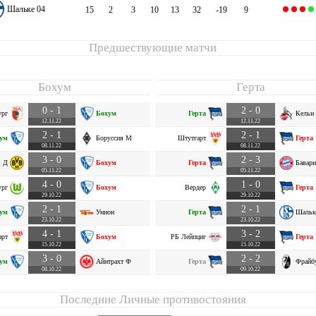
Шальке 04
15
2
3
10
13
32
-19
9
Предшествующие матчи
Бохум
Герта
0 - 1
2 - 0
ург
Бохум
Герта
Кельн
12.11.22
12.11.22
2 - 1
2 - 1
ум
Боруссия М
Штутгарт
Герта
08.11.22
08.11.22
3 - 0
2 - 3
я Д
Бохум
Герта
Бавари
05.11.22
05.11.22
4 - 0
1 - 0
ург
Бохум
Вердер
Герта
29.10.22
29.10.22
2 - 1
2 - 1
ум
Унион
Герта
Шальк
23.10.22
23.10.22
4 - 1
3 - 2
арт
Бохум
РБ Лейпциг
Герта
15.10.22
15.10.22
3 - 0
2 - 2
ум
Айнтрахт Ф
Герта
Фрайб
08.10.22
09.10.22
Последние Личные противостояния