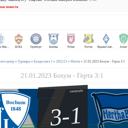
ные новости
Динамо Махачкала
ЦСКА
Оренбург
Балтика
Рубин
Ростов
Крылья Советов
Ахмат
атч-центр
»
Турниры
»
Бундеслига 1
»
2022/23
»
Матчи
» 21.01.2023 Бохум - Герта 3:1
21.01.2023 Бохум - Герта 3:1
завершён
3-1