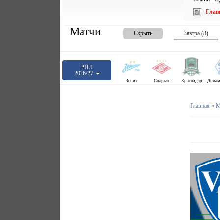
Глав
Матчи
Скрыть
Завтра (8)
РПЛ
2026/27
Зенит
Спартак
Краснодар
Главная
»
М