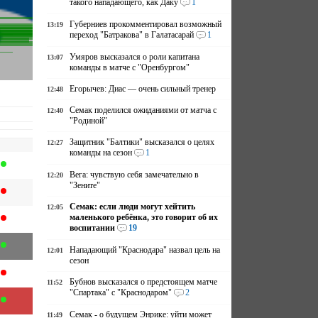
такого нападающего, как Даку
1
Губерниев прокомментировал возможный
13:19
переход "Батракова" в Галатасарай
1
Умяров высказался о роли капитана
13:07
команды в матче с "Оренбургом"
Егорычев: Диас — очень сильный тренер
12:48
Семак поделился ожиданиями от матча с
12:40
"Родиной"
Защитник "Балтики" высказался о целях
12:27
команды на сезон
1
Вега: чувствую себя замечательно в
12:20
"Зените"
Семак: если люди могут хейтить
12:05
маленького ребёнка, это говорит об их
воспитании
19
Нападающий "Краснодара" назвал цель на
12:01
сезон
Бубнов высказался о предстоящем матче
11:52
"Спартака" с "Краснодаром"
2
Семак - о будущем Энрике: уйти может
11:49