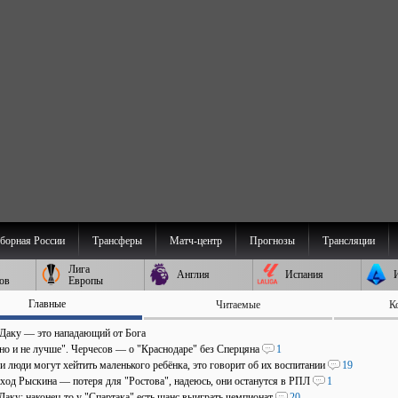
борная России
Трансферы
Матч-центр
Прогнозы
Трансляции
Лига
Англия
Испания
ов
Европы
Главные
Читаемые
К
 Даку — это нападающий от Бога
 но и не лучше". Черчесов — о "Краснодаре" без Сперцяна
1
и люди могут хейтить маленького ребёнка, это говорит об их воспитании
19
уход Рыскина — потеря для "Ростова", надеюсь, они останутся в РПЛ
1
Даку: наконец-то у "Спартака" есть шанс выиграть чемпионат
20