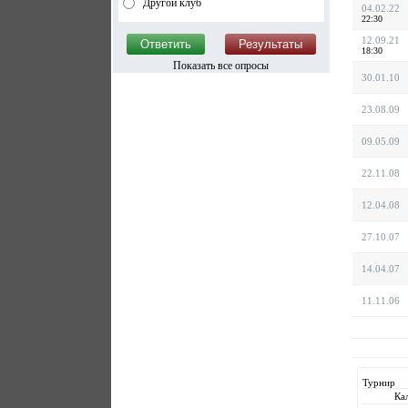
Другой клуб
04.02.22
22:30
12.09.21
18:30
Показать все опросы
30.01.10
23.08.09
09.05.09
22.11.08
12.04.08
27.10.07
14.04.07
11.11.06
Турнир
Ка