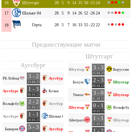
16
Штутгарт
28
5
9
14
35
50
-15
24
17
Шальке 04
28
5
9
14
26
52
-26
24
Герта
28
5
7
16
33
55
-22
22
18
Предшествующие матчи
Штутгарт
Аугсбург
3 - 3
Штутгарт
Боруссия 
15.04.23
3 - 2
РБ Лейпциг
Аугсбург
2 - 3
Бохум
Штутгарт
15.04.23
09.04.23
1 - 3
Аугсбург
Кельн
3 - 0
Унион
Штутгарт
08.04.23
01.04.23
2 - 2
Вольфсбург
Аугсбург
0 - 1
Штутгарт
Вольфсбур
01.04.23
18.03.23
1 - 1
Аугсбург
Шальке 04
1 - 1
Айнтрахт Ф
Штутгарт
18.03.23
11.03.23
5 - 3
Бавария
Аугсбург
1 - 2