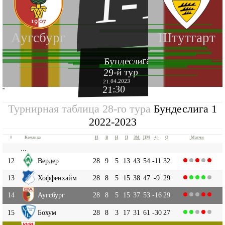
1-1
Аугсбург
Штутгарт
Бундеслига 1 2022-2023
29-й тур
21.04.2023
21:30
''
Турнирная таблица 28-го тура
Бундеслига 1
2022-2023
#
Команда
И
В
Н
П
ЗМ
ПМ
+|-
О
Матчи
...
12
Вердер
28
9
5
13
43
54
-11
32
13
Хоффенхайм
28
8
5
15
38
47
-9
29
14
Аугсбург
28
8
5
15
37
53
-16
29
15
Бохум
28
8
3
17
31
61
-30
27