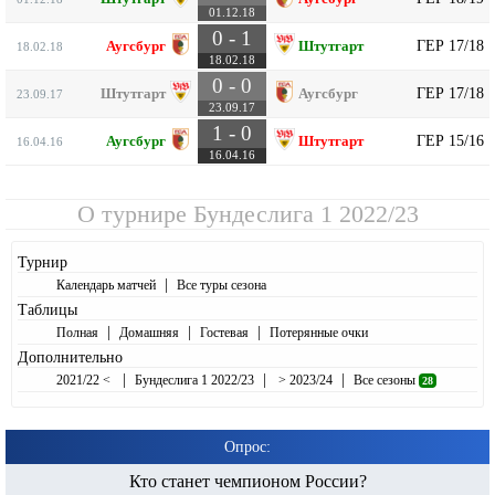
01.12.18
0 - 1
ГЕР 17/18
Аугсбург
Штутгарт
18.02.18
18.02.18
0 - 0
ГЕР 17/18
Штутгарт
Аугсбург
23.09.17
23.09.17
1 - 0
ГЕР 15/16
Аугсбург
Штутгарт
16.04.16
16.04.16
О турнире
Бундеслига 1 2022/23
Турнир
|
Календарь матчей
Все туры сезона
Таблицы
|
|
|
Полная
Домашняя
Гостевая
Потерянные очки
Дополнительно
|
|
|
2021/22 <
Бундеслига 1 2022/23
> 2023/24
Все сезоны
28
Опрос:
Кто станет чемпионом России?