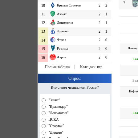
7
10
Крылья Советов
2
2
11
Ахмат
2
1
12
Локомотив
2
1
13
Динамо
2
1
Факел
2
0
14
Новоку
Родина
2
0
15
Акрон
2
0
16
Бал
Полная таблица
Календарь игр
Опрос:
Бал
Кто станет чемпионом России?
Нефте
"Зенит"
"Краснодар"
"Локомотив"
Бал
ЦСКА
"Спартак"
"Динамо"