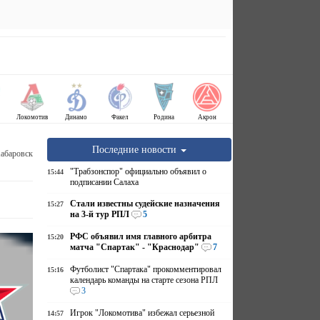
Локомотив
Динамо
Факел
Родина
Акрон
Последние новости
Хабаровск
"Трабзонспор" официально объявил о
15:44
подписании Салаха
Стали известны судейские назначения
15:27
на 3-й тур РПЛ
5
РФС объявил имя главного арбитра
15:20
матча "Спартак" - "Краснодар"
7
Футболист "Спартака" прокомментировал
15:16
календарь команды на старте сезона РПЛ
3
Игрок "Локомотива" избежал серьезной
14:57