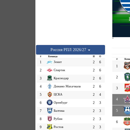
''
Россия
РПЛ
2026/27
#
Команда
И
О
#
Кома
1
Зенит
2
6
1
2
Спартак
2
6
2
3
Краснодар
2
6
4
Динамо Махачкала
2
6
3
5
ЦСКА
2
4
4
6
Оренбург
2
3
5
7
Балтика
2
3
8
Рубин
2
3
6
9
Ростов
2
3