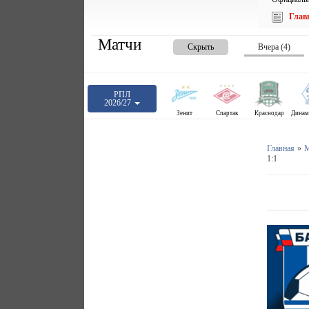
Глав
Матчи
Скрыть
Вчера (4)
РПЛ
2026/27
Зенит
Спартак
Краснодар
Главная
»
М
1:1