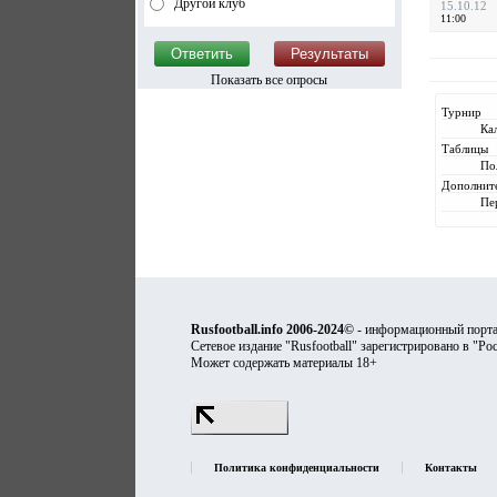
Другой клуб
15.10.12
11:00
Показать все опросы
Турнир
Ка
Таблицы
По
Дополнит
Пе
Rusfootball.info 2006-2024©
- информационный порта
Сетевое издание "Rusfootball" зарегистрировано в "Ро
Может содержать материалы 18+
Политика конфиденциальности
Контакты