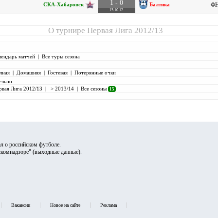
1 - 0
СКА-Хабаровск
Балтика
ФН
15.10.12
О турнире
Первая Лига 2012/13
лендарь матчей
|
Все туры сезона
лная
|
Домашняя
|
Гостевая
|
Потерянные очки
ельно
рвая Лига 2012/13
|
> 2013/14
|
Все сезоны
15
л о российском футболе.
скомнадзоре" (
выходные данные
).
Вакансии
Новое на сайте
Реклама