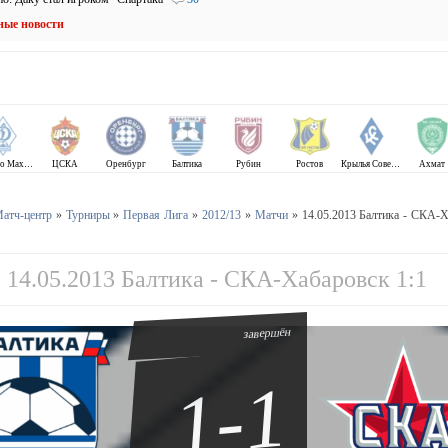
ные новости
Динамо Махачкала
ЦСКА
Оренбург
Балтика
Рубин
Ростов
Крылья Советов
Ахмат
атч-центр
»
Турниры
»
Первая Лига
»
2012/13
»
Матчи
» 14.05.2013 Балтика - СКА-
14.05.2013 Балтика - СКА-Хабаровск 1:1
завершён
1-1