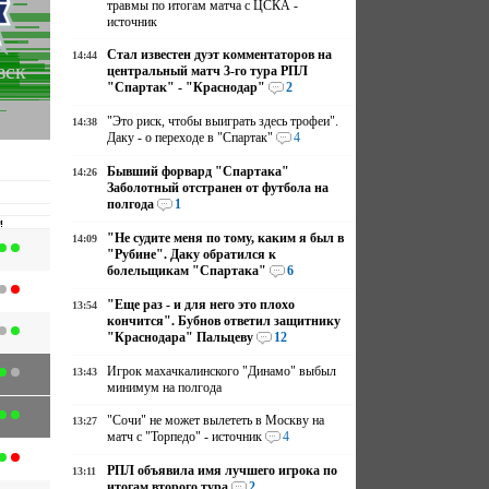
травмы по итогам матча с ЦСКА -
источник
Стал известен дуэт комментаторов на
14:44
вск
центральный матч 3-го тура РПЛ
"Спартак" - "Краснодар"
2
"Это риск, чтобы выиграть здесь трофеи".
14:38
Даку - о переходе в "Спартак"
4
Бывший форвард "Спартака"
14:26
Заболотный отстранен от футбола на
полгода
1
и
"Не судите меня по тому, каким я был в
14:09
"Рубине". Даку обратился к
болельщикам "Спартака"
6
"Еще раз - и для него это плохо
13:54
кончится". Бубнов ответил защитнику
"Краснодара" Пальцеву
12
Игрок махачкалинского "Динамо" выбыл
13:43
минимум на полгода
"Сочи" не может вылететь в Москву на
13:27
матч с "Торпедо" - источник
4
РПЛ объявила имя лучшего игрока по
13:11
итогам второго тура
2