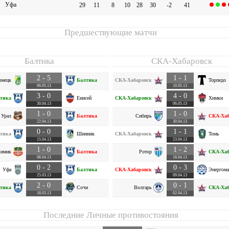
Уфа
29
11
8
10
28
30
-2
41
Предшествующие матчи
Балтика
СКА-Хабаровск
2 - 5
1 - 1
знецк
Балтика
СКА-Хабаровск
Торпедо
06.05.13
10.05.13
3 - 0
4 - 0
тика
Енисей
СКА-Хабаровск
Химки
30.04.13
06.05.13
1 - 0
1 - 0
Урал
Балтика
Сибирь
СКА-Хаб
22.04.13
30.04.13
0 - 0
1 - 1
тика
Шинник
СКА-Хабаровск
Томь
15.04.13
23.04.13
1 - 0
1 - 2
химик
Балтика
Ротор
СКА-Хаб
08.04.13
16.04.13
0 - 2
0 - 3
Уфа
Балтика
СКА-Хабаровск
Энергом
25.03.13
09.04.13
2 - 0
0 - 1
тика
Сочи
Волгарь
СКА-Хаб
18.03.13
02.04.13
Последние Личные противостояния