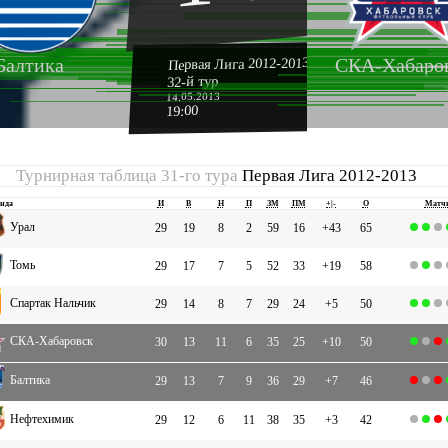
Первая Лига 2012-2013
Балтика
СКА-Хабаро
32-й тур
14.05.2013
19:00
Турнирная таблица 31-го тура
Первая Лига 2012-2013
нда
И
В
Н
П
ЗМ
ПМ
+|-
О
Матч
Урал
29
19
8
2
59
16
+43
65
Томь
29
17
7
5
52
33
+19
58
Спартак Нальчик
29
14
8
7
29
24
+5
50
СКА-Хабаровск
30
13
11
6
35
25
+10
50
Балтика
29
13
7
9
36
29
+7
46
Нефтехимик
29
12
6
11
38
35
+3
42