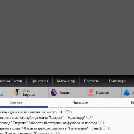
борная России
Трансферы
Матч-центр
Прогнозы
Трансляции
Лига
Англия
Испания
ов
Европы
Главные
Читаемые
К
стны судейские назначения на 3-й тур РПЛ
5
ил имя главного арбитра матча "Спартак" - "Краснодар"
7
рвард "Спартака" Заболотный отстранен от футбола на полгода
1
ракова хотят 7-8 млн за трансфер хавбека в "Галатасарай" - Fanatik
13
о: Даку стал игроком "Спартака"
30