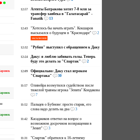
Агенты Батракова хотят 7-8 млн за
12:57
трансфер хавбека в "Галатасарай" -
Fanatik
13
"Хотелось бы начать играть". Кокшаров
12:43
высказался о будущем в "Краснодаре"
2
эксклюзив
"Рубин" выступил с обращением к Даку
12:32
Даку: я люблю забивать голы. Теперь
12:24
буду это делать за "Спартак"
2
Официально: Даку стал игроком
аровск
12:09
"Спартака"
30
Оливейра возмутился судейством после
11:57
тяжелой травмы игрока "Зенита" Кондакова
аровск
7
аш
Пальцев о Бубнове: просто старик, его
11:52
слова надо делить на два
3
аровск
Касаджиков ответил на вопрос о
11:42
возможном досрочном возвращении в
"Зенит"
3
"Спартак" обратился к 16-летнему
11:31