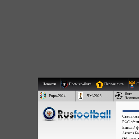
Новости
Премьер-Лига
Первая лига
С
Лига
Евро-2024
ЧМ-2026
Чемпион
Стали изве
РФС объяв
Бывший фо
Агенты Бат
Официальн