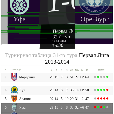
1-0
Уфа
Оренбург
Первая Лига 2013-2014
32-й тур
14.04.2014
15:30
''
Турнирная таблица 31-го тура
Первая Лига
2013-2014
#
Команда
И
В
Н
П
ЗМ
ПМ
+|-
О
Матчи
1
Мордовия
29
19
7
3
51
22
+29
64
...
4
Луч
29
14
8
7
33
14
+19
50
5
Алания
29
14
5
10
29
31
-2
47
6
Уфа
29
13
8
8
38
32
+6
47