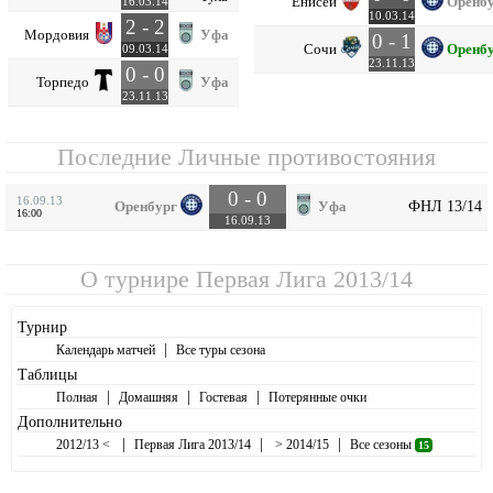
Енисей
Оренб
16.03.14
10.03.14
2 - 2
Мордовия
Уфа
0 - 1
Сочи
Оренб
09.03.14
23.11.13
0 - 0
Торпедо
Уфа
23.11.13
Последние Личные противостояния
0 - 0
16.09.13
ФНЛ 13/14
Оренбург
Уфа
16:00
16.09.13
О турнире
Первая Лига 2013/14
Турнир
|
Календарь матчей
Все туры сезона
Таблицы
|
|
|
Полная
Домашняя
Гостевая
Потерянные очки
Дополнительно
|
|
|
2012/13 <
Первая Лига 2013/14
> 2014/15
Все сезоны
15