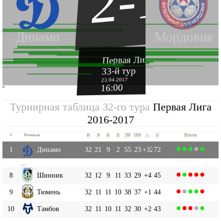
2-1
Динамо
Мордовия
Первая Лига 2016-2017
33-й тур
23.04.2017
16:00
''
Турнирная таблица 32-го тура
Первая Лига
2016-2017
#
Команда
И
В
Н
П
ЗМ
ПМ
+|-
О
Матчи
1
Динамо
32
21
9
2
55
23
+32
72
...
8
Шинник
32
12
9
11
33
29
+4
45
9
Тюмень
32
11
11
10
38
37
+1
44
10
Тамбов
32
11
10
11
32
30
+2
43