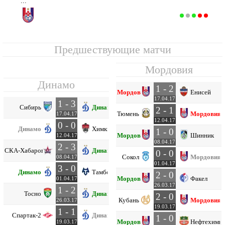
...
Мордовия
17
32
9
6
17
30
42
-12
33
Предшествующие матчи
Мордовия
Динамо
1 - 2
Мордовия
Енисей
17.04.17
1 - 3
Сибирь
Динамо
2 - 1
Тюмень
Мордовия
17.04.17
12.04.17
0 - 0
Динамо
Химки
1 - 0
Мордовия
Шинник
12.04.17
08.04.17
2 - 3
СКА-Хабаровск
Динамо
0 - 0
Сокол
Мордовия
08.04.17
01.04.17
3 - 0
Динамо
Тамбов
2 - 0
Мордовия
Факел
01.04.17
26.03.17
1 - 2
Тосно
Динамо
2 - 0
Кубань
Мордовия
26.03.17
19.03.17
1 - 1
Спартак-2
Динамо
1 - 0
Мордовия
Нефтехими
19.03.17