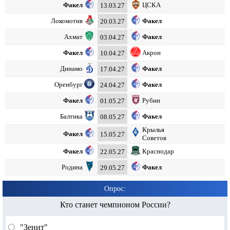
Факел
ЦСКА
13.03.27
Локомотив
Факел
20.03.27
Ахмат
Факел
03.04.27
Факел
Акрон
10.04.27
Динамо
Факел
17.04.27
Оренбург
Факел
24.04.27
Факел
Рубин
01.05.27
Балтика
Факел
08.05.27
Крылья
Факел
15.05.27
Советов
Факел
Краснодар
22.05.27
Родина
Факел
29.05.27
Опрос:
Кто станет чемпионом России?
"Зенит"