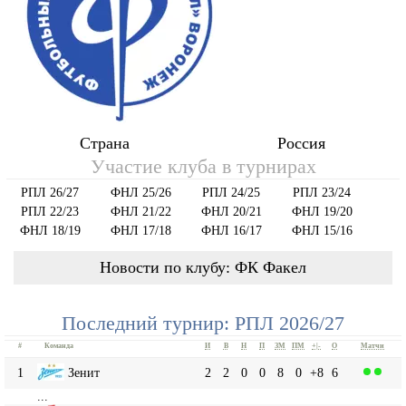
Страна
Россия
Участие клуба в турнирах
РПЛ 26/27
ФНЛ 25/26
РПЛ 24/25
РПЛ 23/24
РПЛ 22/23
ФНЛ 21/22
ФНЛ 20/21
ФНЛ 19/20
ФНЛ 18/19
ФНЛ 17/18
ФНЛ 16/17
ФНЛ 15/16
Новости по клубу: ФК Факел
Последний турнир: РПЛ 2026/27
#
Команда
И
В
Н
П
ЗМ
ПМ
+|-
О
Матчи
1
Зенит
2
2
0
0
8
0
+8
6
...