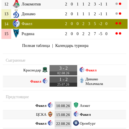
12
Локомотив
2
0
1
1
2
3
-1
1
13
Динамо
2
0
1
1
1
2
-1
1
Факел
2
0
0
2
3
5
-2
0
14
15
Родина
2
0
0
2
2
7
-5
0
Полная таблица
|
Календарь турнира
Сыгранные
3 - 2
Краснодар
Факел
02.08.26
1 - 2
Динамо
Факел
Махачкала
25.07.26
Предстоящие
Факел
Ахмат
10.08.26
ЦСКА
Факел
15.08.26
Факел
Оренбург
22.08.26