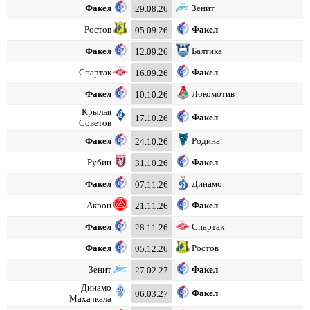
Факел
Зенит
29.08.26
Ростов
Факел
05.09.26
Факел
Балтика
12.09.26
Спартак
Факел
16.09.26
Факел
Локомотив
10.10.26
Крылья
Факел
17.10.26
Советов
Факел
Родина
24.10.26
Рубин
Факел
31.10.26
Факел
Динамо
07.11.26
Акрон
Факел
21.11.26
Факел
Спартак
28.11.26
Факел
Ростов
05.12.26
Зенит
Факел
27.02.27
Динамо
Факел
06.03.27
Махачкала